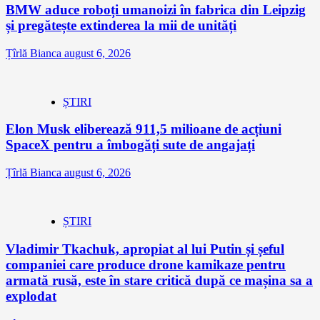
BMW aduce roboți umanoizi în fabrica din Leipzig
și pregătește extinderea la mii de unități
Țîrlă Bianca
august 6, 2026
ȘTIRI
Elon Musk eliberează 911,5 milioane de acțiuni
SpaceX pentru a îmbogăți sute de angajați
Țîrlă Bianca
august 6, 2026
ȘTIRI
Vladimir Tkachuk, apropiat al lui Putin și șeful
companiei care produce drone kamikaze pentru
armată rusă, este în stare critică după ce mașina sa a
explodat