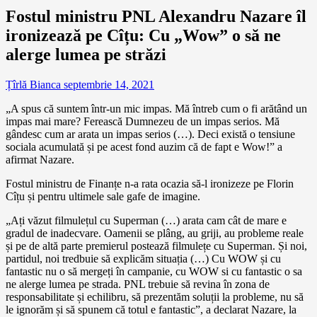
Fostul ministru PNL Alexandru Nazare îl
ironizează pe Cîțu: Cu „Wow” o să ne
alerge lumea pe străzi
Țîrlă Bianca
septembrie 14, 2021
„A spus că suntem într-un mic impas. Mă întreb cum o fi arătând un
impas mai mare? Ferească Dumnezeu de un impas serios. Mă
gândesc cum ar arata un impas serios (…). Deci există o tensiune
sociala acumulată și pe acest fond auzim că de fapt e Wow!” a
afirmat Nazare.
Fostul ministru de Finanțe n-a rata ocazia să-l ironizeze pe Florin
Cîțu și pentru ultimele sale gafe de imagine.
„Ați văzut filmulețul cu Superman (…) arata cam cât de mare e
gradul de inadecvare. Oamenii se plâng, au griji, au probleme reale
și pe de altă parte premierul postează filmulețe cu Superman. Și noi,
partidul, noi tredbuie să explicăm situația (…) Cu WOW și cu
fantastic nu o să mergeți în campanie, cu WOW si cu fantastic o sa
ne alerge lumea pe strada. PNL trebuie să revina în zona de
responsabilitate și echilibru, să prezentăm soluții la probleme, nu să
le ignorăm și să spunem că totul e fantastic”, a declarat Nazare, la