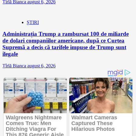
Țîrlă Bianca
august 6, 2026
ȘTIRI
Administrația Trump a rambursat 100 de miliarde
de dolari companiilor americane, după ce Curtea
Supremă a decis că tarifele impuse de Trump sunt
ilegale
Țîrlă Bianca
august 6, 2026