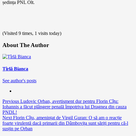
ședința PNL Olt.
(Visited 9 times, 1 visits today)
About The Author
Țîrlă Bianca
See author's posts
Continue
Previous
Ludovic Orban, avertisment dur pentru Florin Cîțu:
Iohannis a făcut plângere penală împotriva lui Dragnea din cauza
Reading
PNDL!
Next
Florin Cîțu, amenințat de Virgil Guran: O să am o reacție
foarte virulentă dacă primarii din Dâmbovița sunt săriți pentru că-l
susțin pe Orban