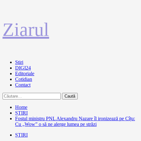
Sari
Ziarul
la
conținut
Primary
Stiri
Menu
DIGI24
Editoriale
Cotidian
Contact
Caută
după:
Home
ȘTIRI
Fostul ministru PNL Alexandru Nazare îl ironizează pe Cîțu:
Cu „Wow” o să ne alerge lumea pe străzi
ȘTIRI