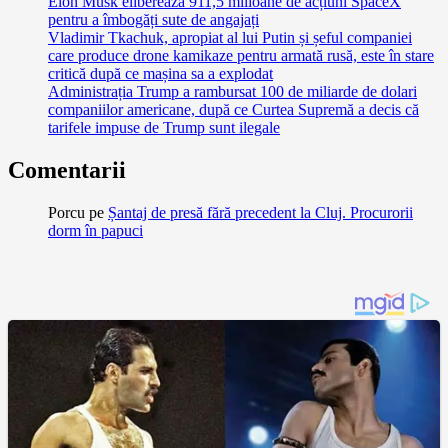
Elon Musk eliberează 911,5 milioane de acțiuni SpaceX
pentru a îmbogăți sute de angajați
Vladimir Tkachuk, apropiat al lui Putin și șeful companiei
care produce drone kamikaze pentru armată rusă, este în stare
critică după ce mașina sa a explodat
Administrația Trump a rambursat 100 de miliarde de dolari
companiilor americane, după ce Curtea Supremă a decis că
tarifele impuse de Trump sunt ilegale
Comentarii
Porcu
pe
Șantaj de presă fără precedent la Cluj. Procurorii
dorm în papuci