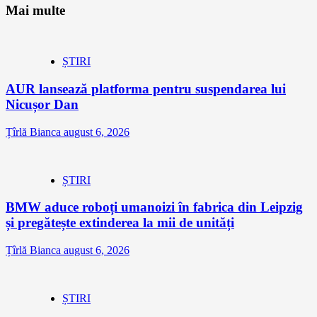
Mai multe
ȘTIRI
AUR lansează platforma pentru suspendarea lui
Nicușor Dan
Țîrlă Bianca
august 6, 2026
ȘTIRI
BMW aduce roboți umanoizi în fabrica din Leipzig
și pregătește extinderea la mii de unități
Țîrlă Bianca
august 6, 2026
ȘTIRI