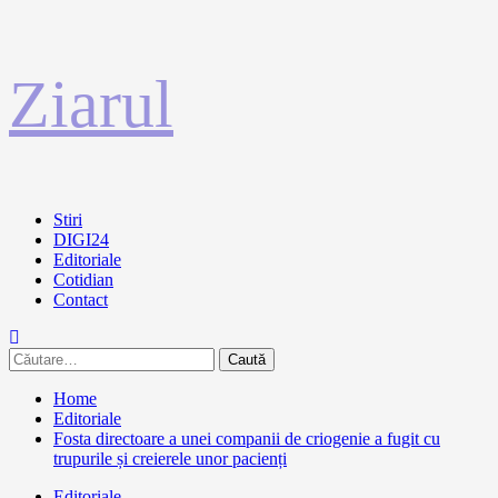
Sari
Ziarul
la
conținut
Primary
Stiri
Menu
DIGI24
Editoriale
Cotidian
Contact
Caută
după:
Home
Editoriale
Fosta directoare a unei companii de criogenie a fugit cu
trupurile și creierele unor pacienți
Editoriale