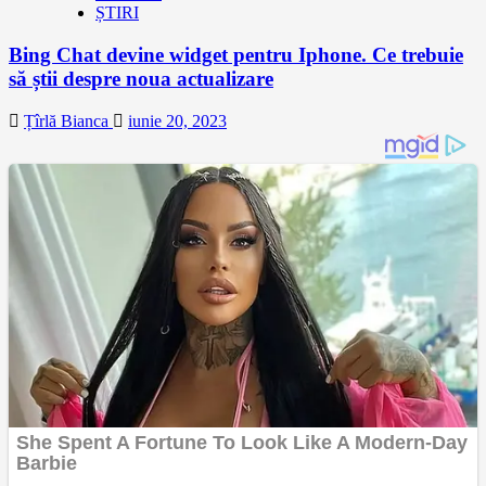
ȘTIRI
Bing Chat devine widget pentru Iphone. Ce trebuie
să știi despre noua actualizare
Țîrlă Bianca
iunie 20, 2023