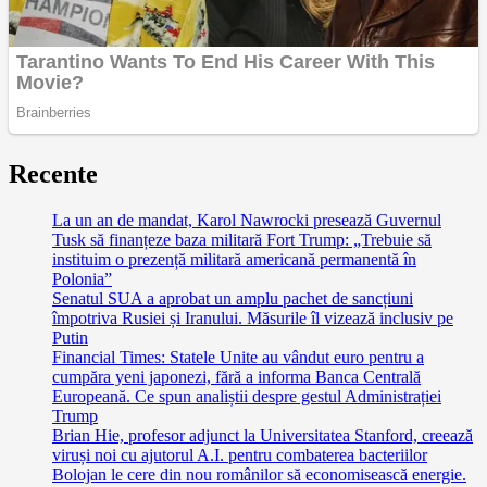
Recente
La un an de mandat, Karol Nawrocki presează Guvernul
Tusk să finanțeze baza militară Fort Trump: „Trebuie să
instituim o prezență militară americană permanentă în
Polonia”
Senatul SUA a aprobat un amplu pachet de sancțiuni
împotriva Rusiei și Iranului. Măsurile îl vizează inclusiv pe
Putin
Financial Times: Statele Unite au vândut euro pentru a
cumpăra yeni japonezi, fără a informa Banca Centrală
Europeană. Ce spun analiștii despre gestul Administrației
Trump
Brian Hie, profesor adjunct la Universitatea Stanford, creează
viruși noi cu ajutorul A.I. pentru combaterea bacteriilor
Bolojan le cere din nou românilor să economisească energie.