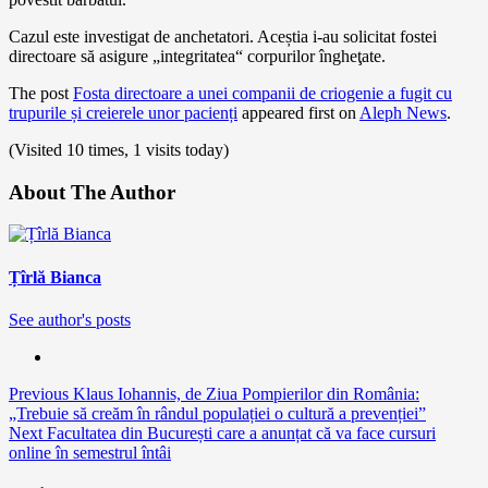
Cazul este investigat de anchetatori. Aceștia i-au solicitat fostei
directoare să asigure „integritatea“ corpurilor îngheţate.
The post
Fosta directoare a unei companii de criogenie a fugit cu
trupurile și creierele unor pacienți
appeared first on
Aleph News
.
(Visited 10 times, 1 visits today)
About The Author
Țîrlă Bianca
See author's posts
Continue
Previous
Klaus Iohannis, de Ziua Pompierilor din România:
„Trebuie să creăm în rândul populației o cultură a prevenției”
Reading
Next
Facultatea din București care a anunțat că va face cursuri
online în semestrul întâi