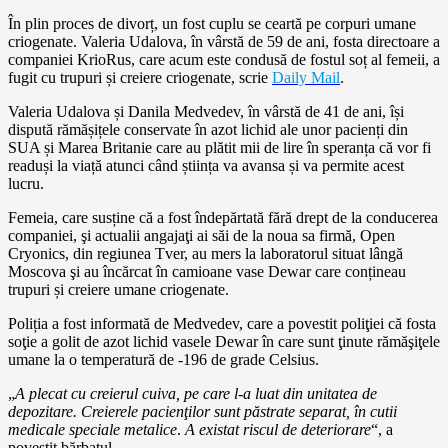
În plin proces de divorț, un fost cuplu se ceartă pe corpuri umane
criogenate. Valeria Udalova, în vârstă de 59 de ani, fosta directoare a
companiei KrioRus, care acum este condusă de fostul soț al femeii, a
fugit cu trupuri și creiere criogenate, scrie
Daily Mail
.
Valeria Udalova și Danila Medvedev, în vârstă de 41 de ani, își
dispută rămășițele conservate în azot lichid ale unor pacienți din
SUA și Marea Britanie care au plătit mii de lire în speranța că vor fi
readuși la viață atunci când știința va avansa și va permite acest
lucru.
Femeia, care susține că a fost îndepărtată fără drept de la conducerea
companiei, şi actualii angajaţi ai săi de la noua sa firmă, Open
Cryonics, din regiunea Tver, au mers la laboratorul situat lângă
Moscova şi au încărcat în camioane vase Dewar care conțineau
trupuri și creiere umane criogenate.
Poliția a fost informată de Medvedev, care a povestit poliţiei că fosta
soţie a golit de azot lichid vasele Dewar în care sunt ţinute rămăşiţele
umane la o temperatură de -196 de grade Celsius.
„
A plecat cu creierul cuiva, pe care l-a luat din unitatea de
depozitare. Creierele pacienţilor sunt păstrate separat, în cutii
medicale speciale metalice
.
A existat riscul de deteriorare
“, a
povestit bărbatul.