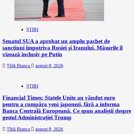
ȘTIRI
Senatul SUA a aprobat un amplu pachet de
sancțiuni împotriva Rusiei și Iranului. Măsurile îl
vizează inclusiv pe Putin
Țîrlă Bianca
august 8, 2026
ȘTIRI
Financial Times: Statele Unite au vândut euro
pentru a cumpăra yeni japonezi, fără a informa
Banca Centrală Europeană. Ce spun analiștii despre
gestul Administrației Trump
Țîrlă Bianca
august 8, 2026