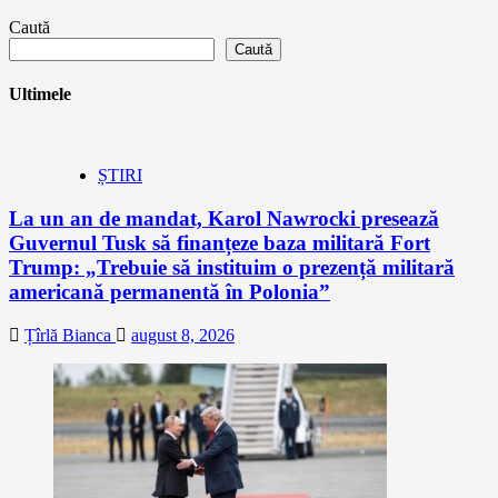
Caută
Caută
Ultimele
ȘTIRI
La un an de mandat, Karol Nawrocki presează
Guvernul Tusk să finanțeze baza militară Fort
Trump: „Trebuie să instituim o prezență militară
americană permanentă în Polonia”
Țîrlă Bianca
august 8, 2026