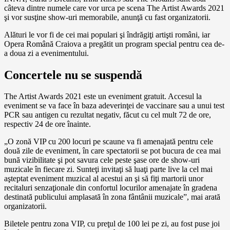
câteva dintre numele care vor urca pe scena The Artist Awards 2021
şi vor susţine show-uri memorabile, anunţă cu fast organizatorii.
Alături le vor fi de cei mai populari şi îndrăgiţi artişti români, iar
Opera Română Craiova a pregătit un program special pentru cea de-
a doua zi a evenimentului.
Concertele nu se suspendă
The Artist Awards 2021 este un eveniment gratuit. Accesul la
eveniment se va face în baza adeverinţei de vaccinare sau a unui test
PCR sau antigen cu rezultat negativ, făcut cu cel mult 72 de ore,
respectiv 24 de ore înainte.
„O zonă VIP cu 200 locuri pe scaune va fi amenajată pentru cele
două zile de eveniment, în care spectatorii se pot bucura de cea mai
bună vizibilitate şi pot savura cele peste şase ore de show-uri
muzicale în fiecare zi. Sunteţi invitaţi să luaţi parte live la cel mai
aşteptat eveniment muzical al acestui an şi să fiţi martorii unor
recitaluri senzaţionale din confortul locurilor amenajate în gradena
destinată publicului amplasată în zona fântânii muzicale”, mai arată
organizatorii.
Biletele pentru zona VIP, cu preţul de 100 lei pe zi, au fost puse joi