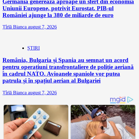
Germania generează aproape un sfert din economia
Uniunii Europene, potrivit Eurostat. PIB-ul
României ajunge la 380 de miliarde de euro
Țîrlă Bianca
august 7, 2026
ȘTIRI
România, Bulgaria și Spania au semnat un acord
pentru operațiuni transfrontaliere de poliție aeriană
în cadrul NATO. Avioanele spaniole vor putea
patrula și în spațiul aerian al Bulgariei
Țîrlă Bianca
august 7, 2026