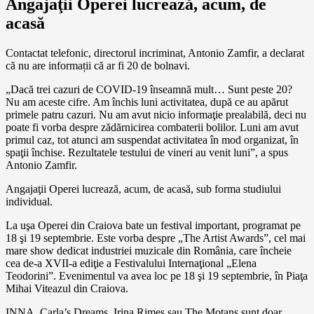
Angajaţii Operei lucrează, acum, de
acasă
Contactat telefonic, directorul incriminat, Antonio Zamfir, a declarat
că nu are informații că ar fi 20 de bolnavi.
„Dacă trei cazuri de COVID-19 înseamnă mult… Sunt peste 20?
Nu am aceste cifre. Am închis luni activitatea, după ce au apărut
primele patru cazuri. Nu am avut nicio informaţie prealabilă, deci nu
poate fi vorba despre zădărnicirea combaterii bolilor. Luni am avut
primul caz, tot atunci am suspendat activitatea în mod organizat, în
spaţii închise. Rezultatele testului de vineri au venit luni”, a spus
Antonio Zamfir.
Angajaţii Operei lucrează, acum, de acasă, sub forma studiului
individual.
La uşa Operei din Craiova bate un festival important, programat pe
18 şi 19 septembrie. Este vorba despre „The Artist Awards”, cel mai
mare show dedicat industriei muzicale din România, care încheie
cea de-a XVII-a ediţie a Festivalului Internaţional „Elena
Teodorini”. Evenimentul va avea loc pe 18 şi 19 septembrie, în Piaţa
Mihai Viteazul din Craiova.
INNA, Carla’s Dreams, Irina Rimes sau The Motans sunt doar