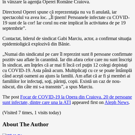
în vânzare la agenţia Operei Române Craiova.
Directorul Operei spune că reprezentaţia nu va fi anulată, iar
spectacolul va avea loc. „Îl ţinem! Persoanele infectate cu COVID-
19 sunt de la cor! Iar corul nu este implicat în activitatea de pe 19
septembrie”.
Contactat, liderul de sindicat Gabi Marciu, actor, a confirmat situaţia
epidemioligică explozivă din Bănie.
„Numai din sindicatul pe care îl reprezint sunt 8 persoane confirmate
pozitiv sau aflate în carantină. Iar din afara celor care nu sunt înscrişi
în sindicat, am înţeles că ar mai fi încă cel puţin 12 colegi depistaţi
cu COVID-19. Asta până acum. Multiplicaţi cu ce se poate întâmplă
când aceşti oameni au ajuns la familii. Am aflat că ar fi şi membri ai
familiilor lor infectaţi, soţi, părinţi, copii. Există un caz de nou-
născut, din câte mi s-a transmis”, a spus Marciu.
The post
Focar de COVID-19 la Opera din Craiova. 20 de persoane
sunt infectate, dintre care una la ATI
appeared first on
Aleph News
.
(Visited 7 times, 1 visits today)
About The Author