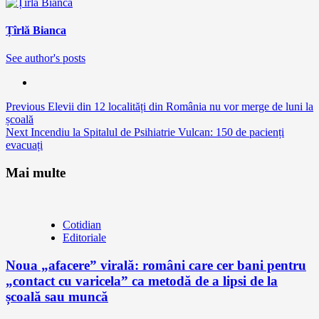
Țîrlă Bianca
See author's posts
Continue
Previous
Elevii din 12 localități din România nu vor merge de luni la
școală
Reading
Next
Incendiu la Spitalul de Psihiatrie Vulcan: 150 de pacienți
evacuați
Mai multe
Cotidian
Editoriale
Noua „afacere” virală: români care cer bani pentru
„contact cu varicela” ca metodă de a lipsi de la
școală sau muncă