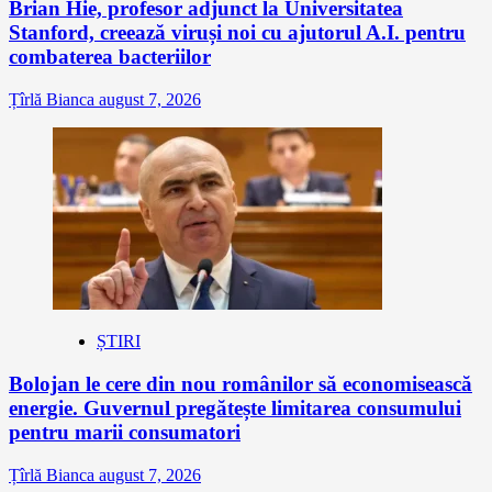
Brian Hie, profesor adjunct la Universitatea
Stanford, creează viruși noi cu ajutorul A.I. pentru
combaterea bacteriilor
Țîrlă Bianca
august 7, 2026
ȘTIRI
Bolojan le cere din nou românilor să economisească
energie. Guvernul pregătește limitarea consumului
pentru marii consumatori
Țîrlă Bianca
august 7, 2026