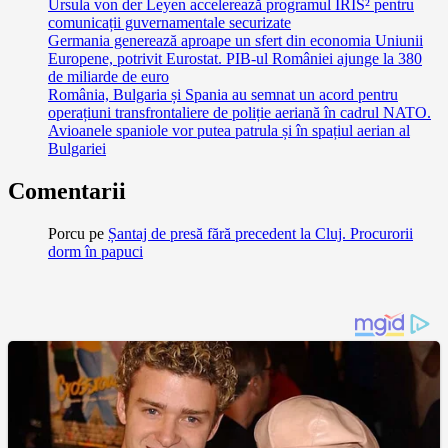
Ursula von der Leyen accelerează programul IRIS² pentru
comunicații guvernamentale securizate
Germania generează aproape un sfert din economia Uniunii
Europene, potrivit Eurostat. PIB-ul României ajunge la 380
de miliarde de euro
România, Bulgaria și Spania au semnat un acord pentru
operațiuni transfrontaliere de poliție aeriană în cadrul NATO.
Avioanele spaniole vor putea patrula și în spațiul aerian al
Bulgariei
Comentarii
Porcu
pe
Șantaj de presă fără precedent la Cluj. Procurorii
dorm în papuci