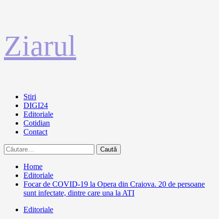
Sari
Ziarul
la
conținut
Primary
Stiri
Menu
DIGI24
Editoriale
Cotidian
Contact
Caută
după:
Home
Editoriale
Focar de COVID-19 la Opera din Craiova. 20 de persoane
sunt infectate, dintre care una la ATI
Editoriale