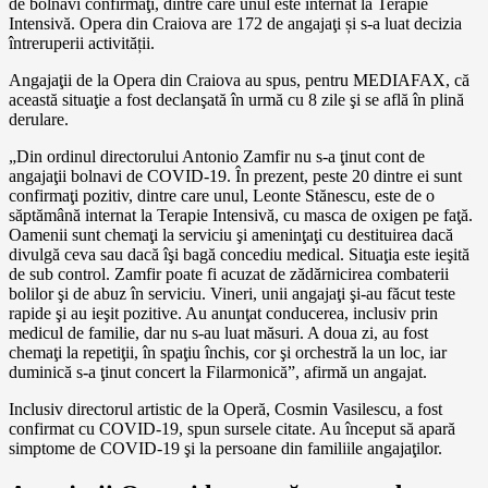
de bolnavi confirmaţi, dintre care unul este internat la Terapie
Intensivă. Opera din Craiova are 172 de angajaţi și s-a luat decizia
întreruperii activității.
Angajaţii de la Opera din Craiova au spus, pentru MEDIAFAX, că
această situaţie a fost declanşată în urmă cu 8 zile şi se află în plină
derulare.
„Din ordinul directorului Antonio Zamfir nu s-a ţinut cont de
angajaţii bolnavi de COVID-19. În prezent, peste 20 dintre ei sunt
confirmaţi pozitiv, dintre care unul, Leonte Stănescu, este de o
săptămână internat la Terapie Intensivă, cu masca de oxigen pe faţă.
Oamenii sunt chemaţi la serviciu şi ameninţaţi cu destituirea dacă
divulgă ceva sau dacă îşi bagă concediu medical. Situaţia este ieşită
de sub control. Zamfir poate fi acuzat de zădărnicirea combaterii
bolilor şi de abuz în serviciu. Vineri, unii angajaţi şi-au făcut teste
rapide şi au ieşit pozitive. Au anunţat conducerea, inclusiv prin
medicul de familie, dar nu s-au luat măsuri. A doua zi, au fost
chemaţi la repetiţii, în spaţiu închis, cor şi orchestră la un loc, iar
duminică s-a ţinut concert la Filarmonică”, afirmă un angajat.
Inclusiv directorul artistic de la Operă, Cosmin Vasilescu, a fost
confirmat cu COVID-19, spun sursele citate. Au început să apară
simptome de COVID-19 şi la persoane din familiile angajaţilor.