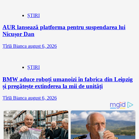
ȘTIRI
AUR lansează platforma pentru suspendarea lui
Nicușor Dan
Țîrlă Bianca
august 6, 2026
ȘTIRI
BMW aduce roboți umanoizi în fabrica din Leipzig
și pregătește extinderea la mii de unități
Țîrlă Bianca
august 6, 2026