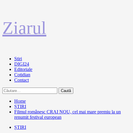
Sari
Ziarul
la
conținut
Primary
Stiri
Menu
DIGI24
Editoriale
Cotidian
Contact
Caută
după:
Home
ȘTIRI
Filmul românesc CRAI NOU, cel mai mare premiu la un
renumit festival european
ȘTIRI