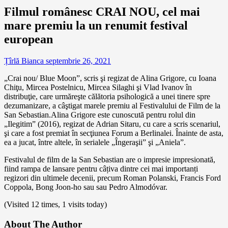
Filmul românesc CRAI NOU, cel mai
mare premiu la un renumit festival
european
Țîrlă Bianca
septembrie 26, 2021
„Crai nou/ Blue Moon”, scris şi regizat de Alina Grigore, cu Ioana
Chiţu, Mircea Postelnicu, Mircea Silaghi şi Vlad Ivanov în
distribuţie, care urmăreşte călătoria psihologică a unei tinere spre
dezumanizare, a câştigat marele premiu al Festivalului de Film de la
San Sebastian.Alina Grigore este cunoscută pentru rolul din
„Ilegitim” (2016), regizat de Adrian Sitaru, cu care a scris scenariul,
şi care a fost premiat în secţiunea Forum a Berlinalei. Înainte de asta,
ea a jucat, între altele, în serialele „Îngeraşii” şi „Aniela”.
Festivalul de film de la San Sebastian are o impresie impresionată,
fiind rampa de lansare pentru câțiva dintre cei mai importanți
regizori din ultimele decenii, precum Roman Polanski, Francis Ford
Coppola, Bong Joon-ho sau sau Pedro Almodóvar.
(Visited 12 times, 1 visits today)
About The Author