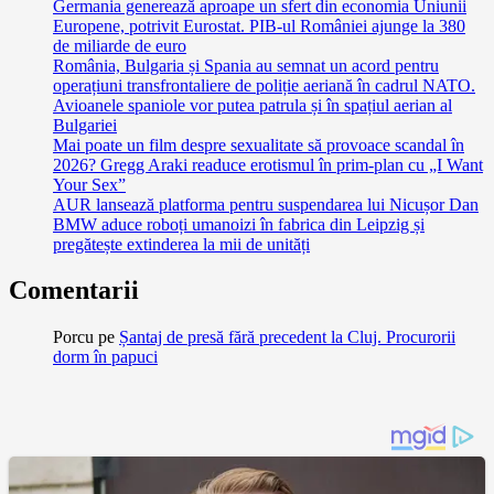
Germania generează aproape un sfert din economia Uniunii
Europene, potrivit Eurostat. PIB-ul României ajunge la 380
de miliarde de euro
România, Bulgaria și Spania au semnat un acord pentru
operațiuni transfrontaliere de poliție aeriană în cadrul NATO.
Avioanele spaniole vor putea patrula și în spațiul aerian al
Bulgariei
Mai poate un film despre sexualitate să provoace scandal în
2026? Gregg Araki readuce erotismul în prim-plan cu „I Want
Your Sex”
AUR lansează platforma pentru suspendarea lui Nicușor Dan
BMW aduce roboți umanoizi în fabrica din Leipzig și
pregătește extinderea la mii de unități
Comentarii
Porcu
pe
Șantaj de presă fără precedent la Cluj. Procurorii
dorm în papuci