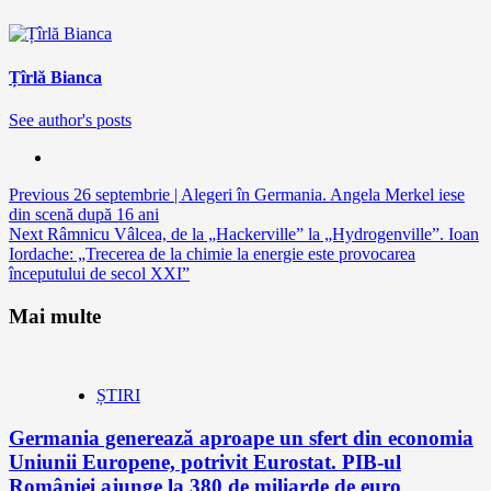
Țîrlă Bianca
See author's posts
Continue
Previous
26 septembrie | Alegeri în Germania. Angela Merkel iese
din scenă după 16 ani
Reading
Next
Râmnicu Vâlcea, de la „Hackerville” la „Hydrogenville”. Ioan
Iordache: „Trecerea de la chimie la energie este provocarea
începutului de secol XXI”
Mai multe
ȘTIRI
Germania generează aproape un sfert din economia
Uniunii Europene, potrivit Eurostat. PIB-ul
României ajunge la 380 de miliarde de euro