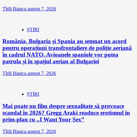
Țîrlă Bianca
august 7, 2026
ȘTIRI
România, Bulgaria și Spania au semnat un acord
pentru operațiuni transfrontaliere de poliție aeriană
în cadrul NATO. Avioanele spaniole vor putea
patrula și în spațiul aerian al Bulgariei
Țîrlă Bianca
august 7, 2026
ȘTIRI
Mai poate un film despre sexualitate să provoace
scandal în 2026? Gregg Araki readuce erotismul în
prim-plan cu „I Want Your Sex”
Țîrlă Bianca
august 7, 2026