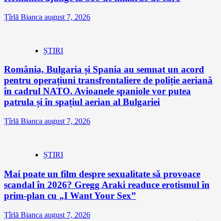
Țîrlă Bianca
august 7, 2026
ȘTIRI
România, Bulgaria și Spania au semnat un acord
pentru operațiuni transfrontaliere de poliție aeriană
în cadrul NATO. Avioanele spaniole vor putea
patrula și în spațiul aerian al Bulgariei
Țîrlă Bianca
august 7, 2026
ȘTIRI
Mai poate un film despre sexualitate să provoace
scandal în 2026? Gregg Araki readuce erotismul în
prim-plan cu „I Want Your Sex”
Țîrlă Bianca
august 7, 2026