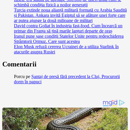
schimbă condiția fizică a noilor generații
Turcia extinde noua alianță militară formată cu Arabia Saudită
și Pakistan. Ankara invită Egiptul să se alăture unei forțe care
ar putea ajunge la două milioane de militari
David contra Goliat în industria fast-food. Cum încearcă un
primar din Franța să țină marile lanțuri departe de oraș
Iranul pune șase condiții Statelor Unite pentru redeschiderea
Strâmtorii Ormuz. Care sunt acestea
Elon Musk refuză cererea Ucrainei de a utiliza Starlink în
atacurile asupra Rusiei
Comentarii
Porcu
pe
Șantaj de presă fără precedent la Cluj. Procurorii
dorm în papuci