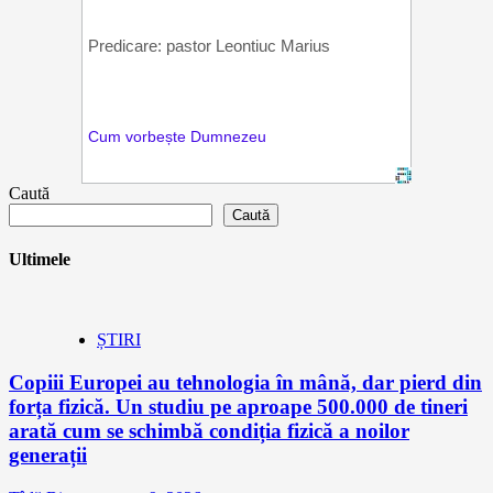
Caută
Caută
Ultimele
ȘTIRI
Copiii Europei au tehnologia în mână, dar pierd din
forța fizică. Un studiu pe aproape 500.000 de tineri
arată cum se schimbă condiția fizică a noilor
generații