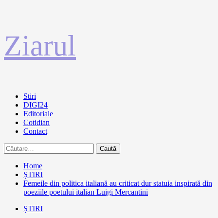
Sari
Ziarul
la
conținut
Primary
Stiri
Menu
DIGI24
Editoriale
Cotidian
Contact
Caută
după:
Home
ȘTIRI
Femeile din politica italiană au criticat dur statuia inspirată din
poeziile poetului italian Luigi Mercantini
ȘTIRI