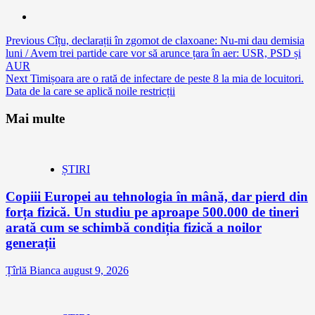
Continue
Previous
Cîțu, declarații în zgomot de claxoane: Nu-mi dau demisia
luni / Avem trei partide care vor să arunce țara în aer: USR, PSD și
Reading
AUR
Next
Timișoara are o rată de infectare de peste 8 la mia de locuitori.
Data de la care se aplică noile restricții
Mai multe
ȘTIRI
Copiii Europei au tehnologia în mână, dar pierd din
forța fizică. Un studiu pe aproape 500.000 de tineri
arată cum se schimbă condiția fizică a noilor
generații
Țîrlă Bianca
august 9, 2026