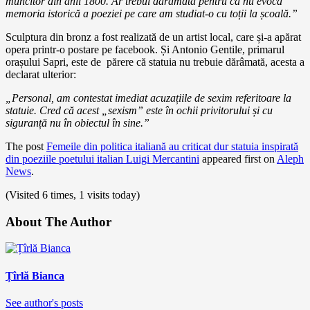
muncitor din anii 1800. Ar trebui dărâmată pentru că nu evocă
memoria istorică a poeziei pe care am studiat-o cu toții la școală.”
Sculptura din bronz a fost realizată de un artist local, care și-a apărat
opera printr-o postare pe facebook. Și Antonio Gentile, primarul
orașului Sapri, este de părere că statuia nu trebuie dărâmată, acesta a
declarat ulterior:
„Personal, am contestat imediat acuzațiile de sexim referitoare la
statuie. Cred că acest „sexism” este în ochii privitorului și cu
siguranță nu în obiectul în sine.”
The post
Femeile din politica italiană au criticat dur statuia inspirată
din poeziile poetului italian Luigi Mercantini
appeared first on
Aleph
News
.
(Visited 6 times, 1 visits today)
About The Author
Țîrlă Bianca
See author's posts