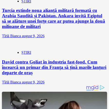
ȘTIRI
Turcia extinde noua alianță militară formată cu
Arabia Saudită și Pakistan. Ankara invită Egiptul
să se alăture unei forțe care ar putea ajunge la două
milioane de militari
Țîrlă Bianca
august 9, 2026
ȘTIRI
David contra Goliat în industria fast-food. Cum
încearcă un primar din Franța să țină marile lanțuri
departe de oraș
Țîrlă Bianca
august 9, 2026