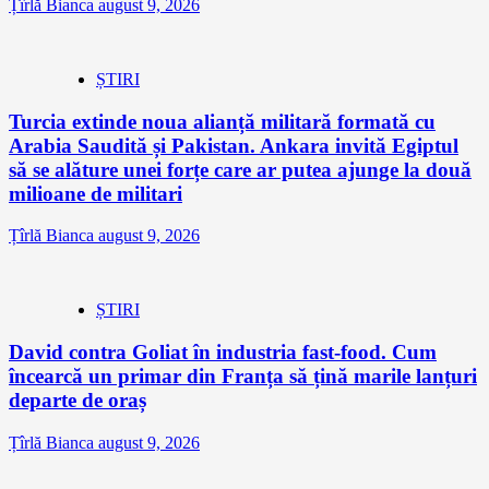
Țîrlă Bianca
august 9, 2026
ȘTIRI
Turcia extinde noua alianță militară formată cu
Arabia Saudită și Pakistan. Ankara invită Egiptul
să se alăture unei forțe care ar putea ajunge la două
milioane de militari
Țîrlă Bianca
august 9, 2026
ȘTIRI
David contra Goliat în industria fast-food. Cum
încearcă un primar din Franța să țină marile lanțuri
departe de oraș
Țîrlă Bianca
august 9, 2026