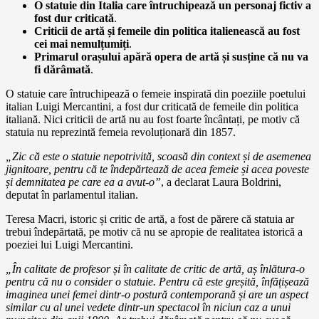
O statuie din Italia care întruchipează un personaj fictiv a
fost dur criticată
.
Criticii de artă și femeile din politica italienească au fost
cei mai nemulțumiți
.
Primarul orașului apără opera de artă și susține că nu va
fi dărâmată
.
O statuie care întruchipează o femeie inspirată din poeziile poetului
italian Luigi Mercantini, a fost dur criticată de femeile din politica
italiană. Nici criticii de artă nu au fost foarte încântați, pe motiv că
statuia nu reprezintă femeia revoluționară din 1857.
„Zic că este o statuie nepotrivită, scoasă din context și de asemenea
jignitoare, pentru că te îndepărtează de acea femeie și acea poveste
și demnitatea pe care ea a avut-o”
, a declarat Laura Boldrini,
deputat în parlamentul italian.
Teresa Macri, istoric și critic de artă, a fost de părere că statuia ar
trebui îndepărtată, pe motiv că nu se apropie de realitatea istorică a
poeziei lui Luigi Mercantini.
„În calitate de profesor și în calitate de critic de artă, aș înlătura-o
pentru că nu o consider o statuie. Pentru că este greșită, înfățișează
imaginea unei femei dintr-o postură contemporană și are un aspect
similar cu al unei vedete dintr-un spectacol în niciun caz a unui