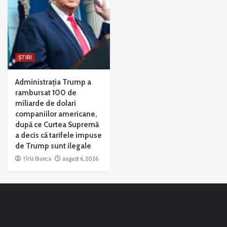
ȘTIRI
Administrația Trump a
rambursat 100 de
miliarde de dolari
companiilor americane,
după ce Curtea Supremă
a decis că tarifele impuse
de Trump sunt ilegale
Țîrlă Bianca
august 6, 2026