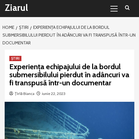
Primary
Sari
Ziarul
Menu
la
conținut
HOME
ȘTIRI
EXPERIENȚA ECHIPAJULUI DE LA BORDUL
SUBMERSIBILULUI PIERDUT ÎN ADÂNCURI VA FI TRANSPUSĂ ÎNTR-UN
DOCUMENTAR
ȘTIRI
Experiența echipajului de la bordul
submersibilului pierdut în adâncuri va
fi transpusă într-un documentar
Țîrlă Bianca
iunie 22, 2023