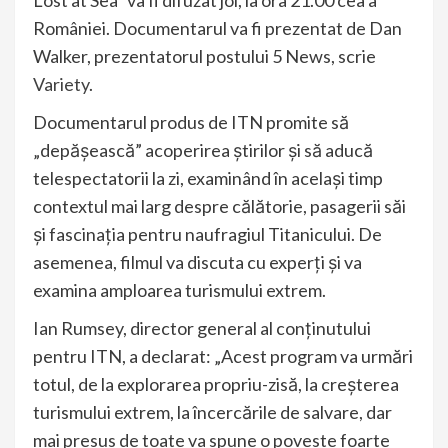
Lost at Sea” va fi difuzat joi, la ora 21.00 cea a
României. Documentarul va fi prezentat de Dan
Walker, prezentatorul postului 5 News, scrie
Variety
.
Documentarul produs de ITN promite să
„depășească” acoperirea știrilor și să aducă
telespectatorii la zi, examinând în același timp
contextul mai larg despre călătorie, pasagerii săi
și fascinația pentru naufragiul Titanicului. De
asemenea, filmul va discuta cu experți și va
examina amploarea turismului extrem.
Ian Rumsey, director general al conținutului
pentru ITN, a declarat: „Acest program va urmări
totul, de la explorarea propriu-zisă, la creșterea
turismului extrem, la încercările de salvare, dar
mai presus de toate va spune o poveste foarte