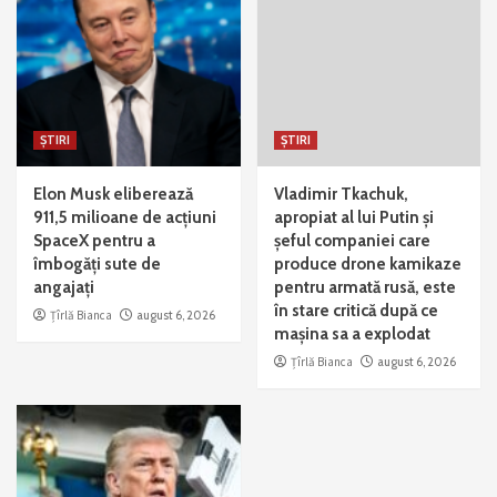
ȘTIRI
ȘTIRI
Elon Musk eliberează
Vladimir Tkachuk,
911,5 milioane de acțiuni
apropiat al lui Putin și
SpaceX pentru a
șeful companiei care
îmbogăți sute de
produce drone kamikaze
angajați
pentru armată rusă, este
în stare critică după ce
Țîrlă Bianca
august 6, 2026
mașina sa a explodat
Țîrlă Bianca
august 6, 2026