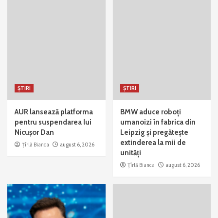
ȘTIRI
ȘTIRI
AUR lansează platforma
BMW aduce roboți
pentru suspendarea lui
umanoizi în fabrica din
Nicușor Dan
Leipzig și pregătește
extinderea la mii de
Țîrlă Bianca
august 6, 2026
unități
Țîrlă Bianca
august 6, 2026