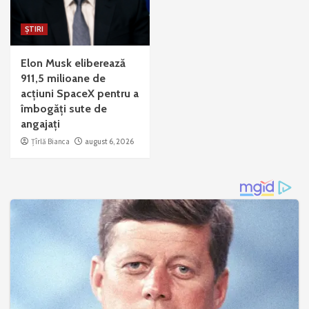
ȘTIRI
Elon Musk eliberează
911,5 milioane de
acțiuni SpaceX pentru a
îmbogăți sute de
angajați
Țîrlă Bianca
august 6, 2026