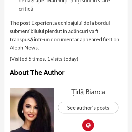
deflagrație. Mai mulți răniți sunt în stare
critică
The post
Experiența echipajului de la bordul
submersibilului pierdut în adâncuri va fi
transpusă într-un documentar
appeared first on
Aleph News
.
(Visited 5 times, 1 visits today)
About The Author
Țîrlă Bianca
See author's posts