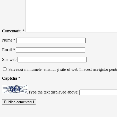
Comentariu
*
Nume
*
Email
*
Site web
Salvează-mi numele, emailul și site-ul web în acest navigator pent
Captcha
*
Type the text displayed above: