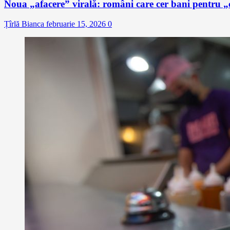
Noua „afacere” virală: români care cer bani pentru „c
Țîrlă Bianca
februarie 15, 2026
0