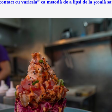
ontact cu varicela” ca metodă de a lipsi de la școală 