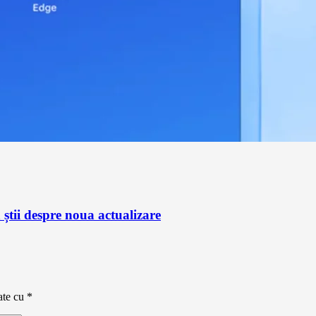
știi despre noua actualizare
ate cu
*