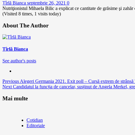
Țîrlă Bianca
septembrie 26, 2021
0
Nutriţionistul Mihaela Bilic a explicat ce cantitate de grăsime şi zahăr
(Visited 8 times, 1 visits today)
About The Author
Țîrlă Bianca
See author's posts
Continue
Previous
Alegeri Germania 2021. Exit poll – Cursă extrem de strân
Next
Candidatul la funcția de cancelar, susținut de Angela Merkel, greș
Reading
Mai multe
Cotidian
Editoriale