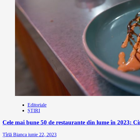
Editoriale
ȘTIRI
Cele mai bune 50 de restaurante din lume în 2023: Ci
Țîrlă Bianca
iunie 22, 2023