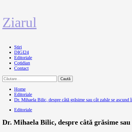
Sari
Ziarul
la
conținut
Primary
Stiri
Menu
DIGI24
Editoriale
Cotidian
Contact
Caută
după:
Home
Editoriale
Dr. Mihaela Bilic, despre câtă grăsime sau cât zahăr se ascund 
Editoriale
Dr. Mihaela Bilic, despre câtă grăsime sau