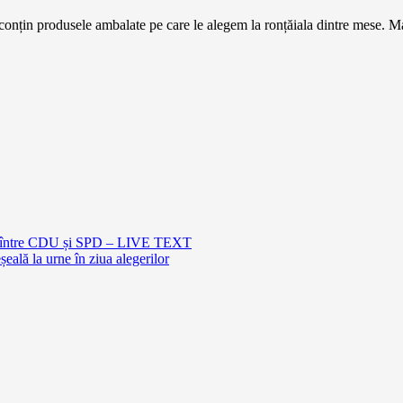
 conțin produsele ambalate pe care le alegem la ronțăiala dintre mese. Ma
să între CDU și SPD – LIVE TEXT
eală la urne în ziua alegerilor