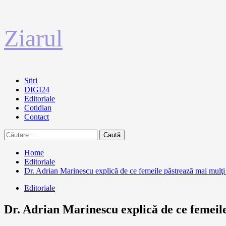
Sari
Ziarul
la
conținut
Primary
Stiri
Menu
DIGI24
Editoriale
Cotidian
Contact
Caută
după:
Home
Editoriale
Dr. Adrian Marinescu explică de ce femeile păstrează mai mulţi 
Editoriale
Dr. Adrian Marinescu explică de ce femeile