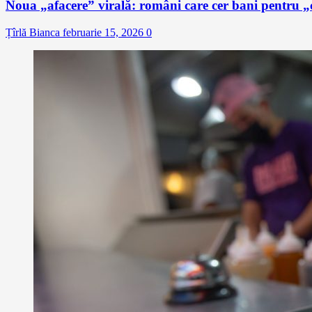
Noua „afacere” virală: români care cer bani pentru „c
Țîrlă Bianca
februarie 15, 2026
0