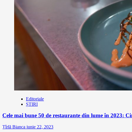
Editoriale
ȘTIRI
Cele mai bune 50 de restaurante din lume în 2023: Ci
Țîrlă Bianca
iunie 22, 2023