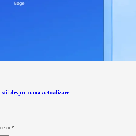
știi despre noua actualizare
ate cu
*