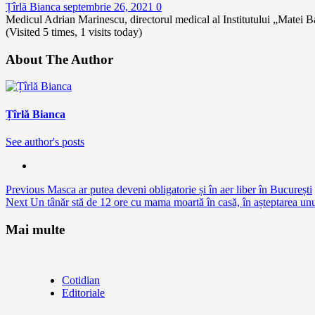
Țîrlă Bianca
septembrie 26, 2021
0
Medicul Adrian Marinescu, directorul medical al Institutului „Matei Bal
(Visited 5 times, 1 visits today)
About The Author
Țîrlă Bianca
See author's posts
Continue
Previous
Masca ar putea deveni obligatorie și în aer liber în București
Next
Un tânăr stă de 12 ore cu mama moartă în casă, în așteptarea unui
Reading
Mai multe
Cotidian
Editoriale