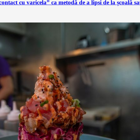
ontact cu varicela” ca metodă de a lipsi de la școală 