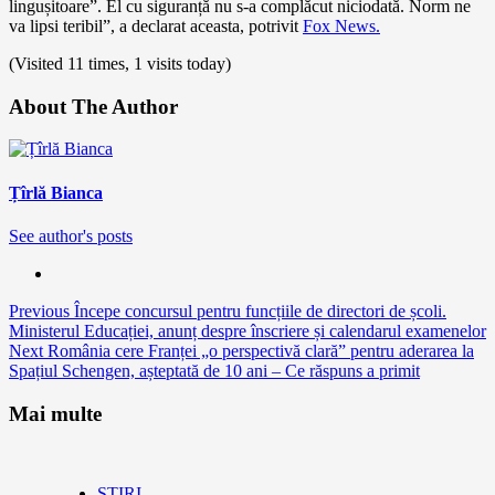
lingușitoare”. El cu siguranță nu s-a complăcut niciodată. Norm ne
va lipsi teribil”, a declarat aceasta, potrivit
Fox News.
(Visited 11 times, 1 visits today)
About The Author
Țîrlă Bianca
See author's posts
Continue
Previous
Începe concursul pentru funcțiile de directori de școli.
Ministerul Educației, anunț despre înscriere și calendarul examenelor
Reading
Next
România cere Franței „o perspectivă clară” pentru aderarea la
Spațiul Schengen, așteptată de 10 ani – Ce răspuns a primit
Mai multe
ȘTIRI