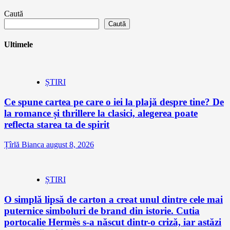
Caută
Caută
Ultimele
ȘTIRI
Ce spune cartea pe care o iei la plajă despre tine? De
la romance și thrillere la clasici, alegerea poate
reflecta starea ta de spirit
Țîrlă Bianca
august 8, 2026
ȘTIRI
O simplă lipsă de carton a creat unul dintre cele mai
puternice simboluri de brand din istorie. Cutia
portocalie Hermès s-a născut dintr-o criză, iar astăzi