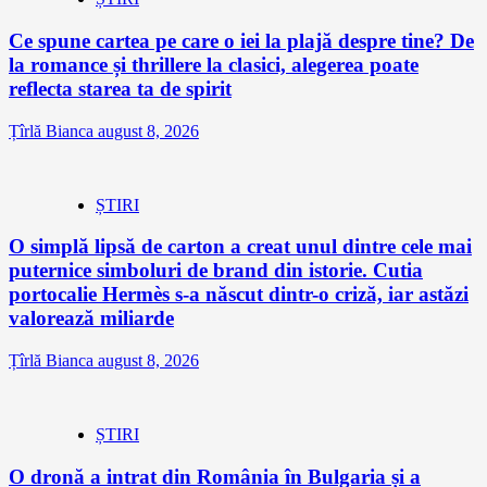
Ce spune cartea pe care o iei la plajă despre tine? De
la romance și thrillere la clasici, alegerea poate
reflecta starea ta de spirit
Țîrlă Bianca
august 8, 2026
ȘTIRI
O simplă lipsă de carton a creat unul dintre cele mai
puternice simboluri de brand din istorie. Cutia
portocalie Hermès s-a născut dintr-o criză, iar astăzi
valorează miliarde
Țîrlă Bianca
august 8, 2026
ȘTIRI
O dronă a intrat din România în Bulgaria și a