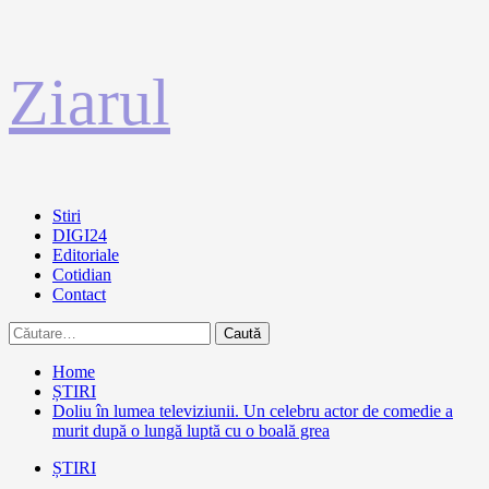
Sari
Ziarul
la
conținut
Primary
Stiri
Menu
DIGI24
Editoriale
Cotidian
Contact
Caută
după:
Home
ȘTIRI
Doliu în lumea televiziunii. Un celebru actor de comedie a
murit după o lungă luptă cu o boală grea
ȘTIRI