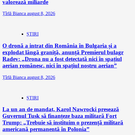
valorează miliarde
Țîrlă Bianca
august 8, 2026
ȘTIRI
O dronă a intrat din România în Bulgaria și a
explodat lângă graniță, anunță Premierul bulagr
Radev: „Drona nu a fost detectată nici în spațiul
aerian românesc, nici în spațiul nostru aerian”
Țîrlă Bianca
august 8, 2026
ȘTIRI
La un an de mandat, Karol Nawrocki presează
Guvernul Tusk să finanțeze baza militară Fort
Trump: „Trebuie să instituim o prezență militară
americană permanentă în Polonia”