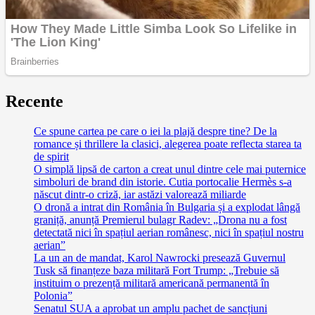
Recente
Ce spune cartea pe care o iei la plajă despre tine? De la
romance și thrillere la clasici, alegerea poate reflecta starea ta
de spirit
O simplă lipsă de carton a creat unul dintre cele mai puternice
simboluri de brand din istorie. Cutia portocalie Hermès s-a
născut dintr-o criză, iar astăzi valorează miliarde
O dronă a intrat din România în Bulgaria și a explodat lângă
graniță, anunță Premierul bulagr Radev: „Drona nu a fost
detectată nici în spațiul aerian românesc, nici în spațiul nostru
aerian”
La un an de mandat, Karol Nawrocki presează Guvernul
Tusk să finanțeze baza militară Fort Trump: „Trebuie să
instituim o prezență militară americană permanentă în
Polonia”
Senatul SUA a aprobat un amplu pachet de sancțiuni