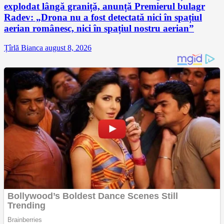
explodat lângă graniță, anunță Premierul bulagr
Radev: „Drona nu a fost detectată nici în spațiul
aerian românesc, nici în spațiul nostru aerian”
Țîrlă Bianca
august 8, 2026