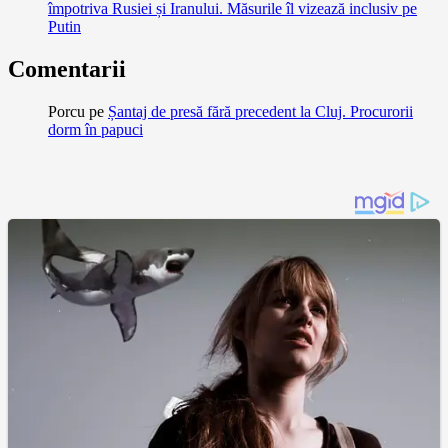
împotriva Rusiei și Iranului. Măsurile îl vizează inclusiv pe
Putin
Comentarii
Porcu
pe
Șantaj de presă fără precedent la Cluj. Procurorii
dorm în papuci