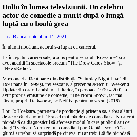
Doliu în lumea televiziunii. Un celebru
actor de comedie a murit după o lungă
luptă cu o boală grea
Țîrlă Bianca
septembrie 15, 2021
În ultimii nouă ani, actorul s-a luptat cu cancerul.
La începutul carierei sale, a scris pentru serialul ”Roseanne” și a
avut apariții în spectacole precum ”The Drew Carey Show ”și
”NewsRadio”.
Macdonald a făcut parte din distribuția ”Saturday Night Live” din
1993 până în 1999 și, trei sezoane, a prezentat sketch-ul Weekend
Update din cadrul emisiunii. Ulterior, în perioada 1999 – 2001, a
avut propria emisiune de comedie, ”The Norm Show”, iar mai
târziu, propriul talk-show, pe Netflix, pentru un sezon (2018).
Lori Jo Hoekstra, partenera de producție și prietena sa, a fost alături
de actor când a murit. ”Era cel mai mândru de comedia sa. Nu a vrut
niciodată ca diagnosticul să afecteze modul în care publicul sau cei
dragi îl vedeau. Norm era un comediant pur. Odată a scris că ”o
glumă ar trebui să surprindă pe cineva, nu ar trebui să fie niciodată