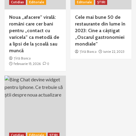
Cotidian
Editoriale
Editoriale
ȘTIRI
Noua „afacere” virală:
Cele mai bune 50 de
români care cer bani
restaurante din lume în
pentru „contact cu
2023: Cine a câștigat
varicela” ca metodă de
„Oscarul gastronomiei
a lipsi de la școală sau
mondiale”
muncă
Țîrlă Bianca
iunie 22, 2023
Țîrlă Bianca
februarie 15, 2026
0
Cotidian
Editoriale
ȘTIRI