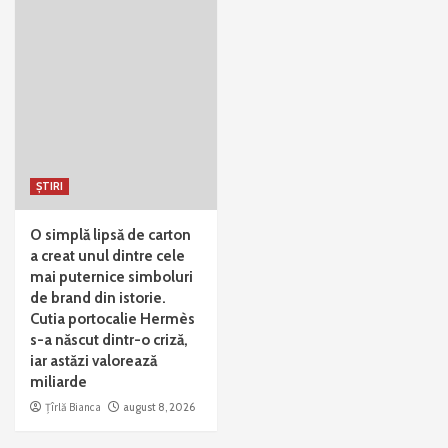
ȘTIRI
O simplă lipsă de carton
a creat unul dintre cele
mai puternice simboluri
de brand din istorie.
Cutia portocalie Hermès
s-a născut dintr-o criză,
iar astăzi valorează
miliarde
Țîrlă Bianca
august 8, 2026