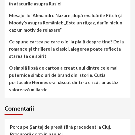
în atacurile asupra Rusiei
Mesajul lui Alexandru Nazare, după evaluările Fitch și
Moody’s asupra României: „Este un răgaz, dar în niciun
caz un motiv de relaxare”
Ce spune cartea pe care o iei la plajă despre tine? De la
romance și thrillere la clasici, alegerea poate reflecta
starea ta de spirit
O simplă lipsă de carton a creat unul dintre cele mai
puternice simboluri de brand din istorie. Cutia
portocalie Hermès s-a născut dintr-o criză, iar astăzi
valorează miliarde
Comentarii
Porcu
pe
Șantaj de presă fără precedent la Cluj.
Procurorii dorm în papuci