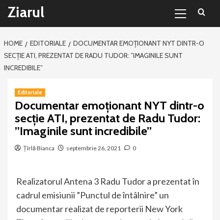
Primary
Sari
Ziarul
Menu
la
conținut
HOME
EDITORIALE
DOCUMENTAR EMOȚIONANT NYT DINTR-O
SECȚIE ATI, PREZENTAT DE RADU TUDOR: ”IMAGINILE SUNT
INCREDIBILE”
Editoriale
Documentar emoționant NYT dintr-o
secție ATI, prezentat de Radu Tudor:
”Imaginile sunt incredibile”
Țîrlă Bianca
septembrie 26, 2021
0
Realizatorul Antena 3 Radu Tudor a prezentat în
cadrul emisiunii ”Punctul de întâlnire” un
documentar realizat de reporterii New York