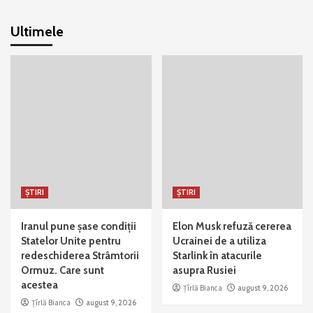
Ultimele
ȘTIRI
ȘTIRI
Iranul pune șase condiții
Elon Musk refuză cererea
Statelor Unite pentru
Ucrainei de a utiliza
redeschiderea Strâmtorii
Starlink în atacurile
Ormuz. Care sunt
asupra Rusiei
acestea
Țîrlă Bianca
august 9, 2026
Țîrlă Bianca
august 9, 2026