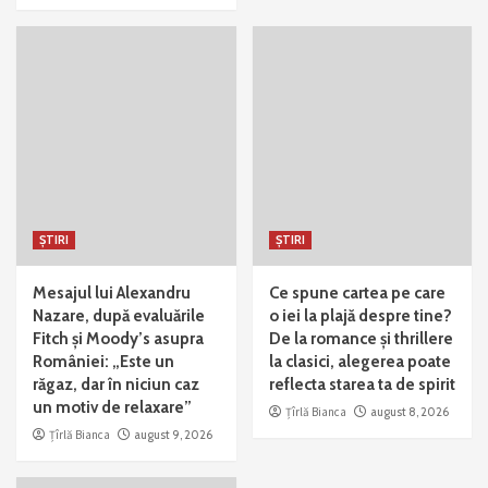
ȘTIRI
ȘTIRI
Mesajul lui Alexandru
Ce spune cartea pe care
Nazare, după evaluările
o iei la plajă despre tine?
Fitch și Moody’s asupra
De la romance și thrillere
României: „Este un
la clasici, alegerea poate
răgaz, dar în niciun caz
reflecta starea ta de spirit
un motiv de relaxare”
Țîrlă Bianca
august 8, 2026
Țîrlă Bianca
august 9, 2026