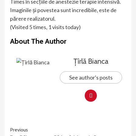
Times în secțiile de anestezie terapie intensivă.
Imaginile și povestea sunt incredibile, este de
părere realizatorul.
(Visited 5 times, 1 visits today)
About The Author
Țîrlă Bianca
See author's posts
Continue
Previous