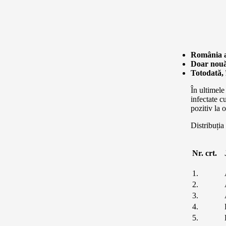
România a
Doar nouă 
Totodată, 
În ultimele
infectate c
pozitiv la 
Distribuția 
Nr. crt.
1.
2.
3.
4.
5.