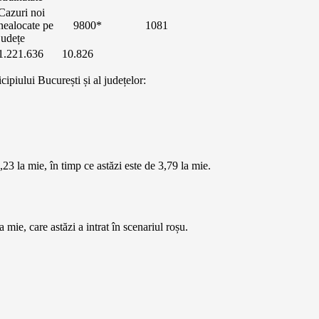
Cazuri noi
nealocate pe
9800*
1081
județe
1.221.636
10.826
cipiului București și al județelor:
23 la mie, în timp ce astăzi este de 3,79 la mie.
 mie, care astăzi a intrat în scenariul roșu.