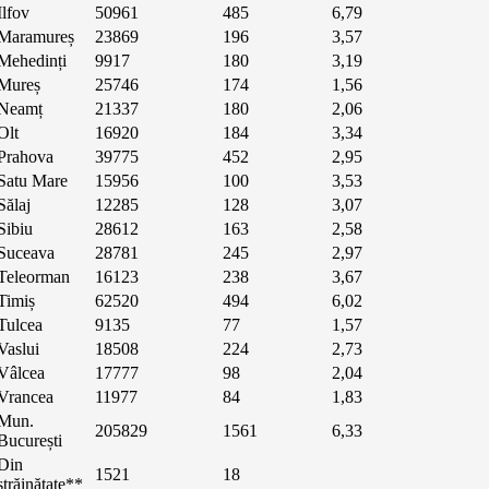
Ilfov
50961
485
6,79
Maramureș
23869
196
3,57
Mehedinți
9917
180
3,19
Mureș
25746
174
1,56
Neamț
21337
180
2,06
Olt
16920
184
3,34
Prahova
39775
452
2,95
Satu Mare
15956
100
3,53
Sălaj
12285
128
3,07
Sibiu
28612
163
2,58
Suceava
28781
245
2,97
Teleorman
16123
238
3,67
Timiș
62520
494
6,02
Tulcea
9135
77
1,57
Vaslui
18508
224
2,73
Vâlcea
17777
98
2,04
Vrancea
11977
84
1,83
Mun.
205829
1561
6,33
București
Din
1521
18
străinătate**