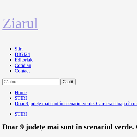
Sari
Ziarul
la
conținut
Primary
Stiri
Menu
DIGI24
Editoriale
Cotidian
Contact
Caută
după:
Home
ȘTIRI
Doar 9 județe mai sunt în scenariul verde. Care era situația în
ȘTIRI
Doar 9 județe mai sunt în scenariul verde.