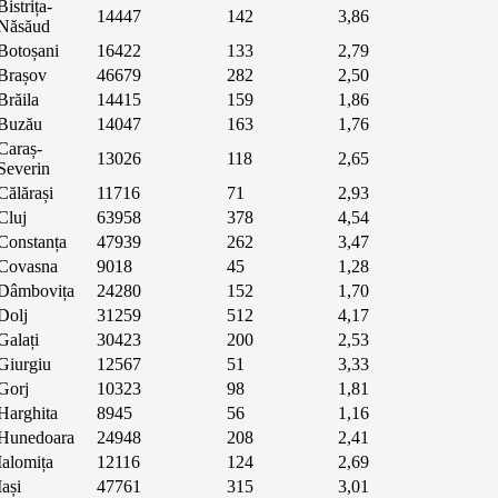
Bistrița-
14447
142
3,86
Năsăud
Botoșani
16422
133
2,79
Brașov
46679
282
2,50
Brăila
14415
159
1,86
Buzău
14047
163
1,76
Caraș-
13026
118
2,65
Severin
Călărași
11716
71
2,93
Cluj
63958
378
4,54
Constanța
47939
262
3,47
Covasna
9018
45
1,28
Dâmbovița
24280
152
1,70
Dolj
31259
512
4,17
Galați
30423
200
2,53
Giurgiu
12567
51
3,33
Gorj
10323
98
1,81
Harghita
8945
56
1,16
Hunedoara
24948
208
2,41
Ialomița
12116
124
2,69
Iași
47761
315
3,01