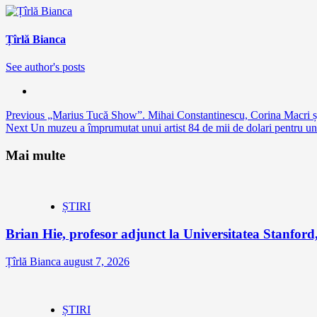
Țîrlă Bianca
See author's posts
Continue
Previous
„Marius Tucă Show”. Mihai Constantinescu, Corina Macri și
Next
Un muzeu a împrumutat unui artist 84 de mii de dolari pentru un 
Reading
Mai multe
ȘTIRI
Brian Hie, profesor adjunct la Universitatea Stanford,
Țîrlă Bianca
august 7, 2026
ȘTIRI