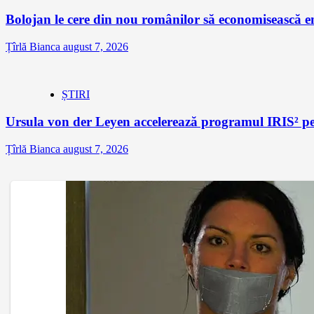
Bolojan le cere din nou românilor să economisească e
Țîrlă Bianca
august 7, 2026
ȘTIRI
Ursula von der Leyen accelerează programul IRIS² pe
Țîrlă Bianca
august 7, 2026