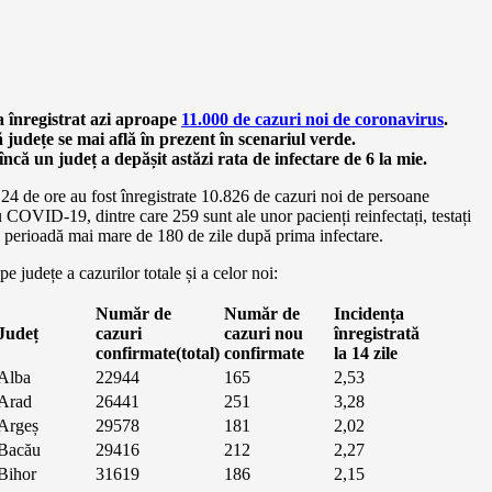
 înregistrat azi aproape
11.000 de cazuri noi de coronavirus
.
județe se mai află în prezent în scenariul verde.
încă un județ a depășit astăzi rata de infectare de 6 la mie.
 24 de ore au fost înregistrate 10.826 de cazuri noi de persoane
u COVID-19, dintre care 259 sunt ale unor pacienți reinfectați, testați
o perioadă mai mare de 180 de zile după prima infectare.
pe județe a cazurilor totale și a celor noi:
Număr de
Număr de
Incidența
Județ
cazuri
cazuri nou
înregistrată
confirmate(total)
confirmate
la 14 zile
Alba
22944
165
2,53
Arad
26441
251
3,28
Argeș
29578
181
2,02
Bacău
29416
212
2,27
Bihor
31619
186
2,15