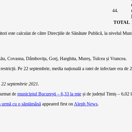
44.
TOTAL
tori este calculat de către Direcțiile de Sănătate Publică, la nivelul Muni
Buzău, Covasna, Dâmbovița, Gorj, Harghita, Mureș, Tulcea și Vrancea.
estricții. Pe 22 septembrie, media națională a ratei de infectare era de 2,
e 22 septembrie 2021.
, urmat de
municipiul București – 6,33 la mie
și de județul Timiș – 6,02 la
 în urmă cu o săptămână
appeared first on
Aleph News
.