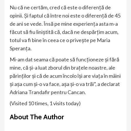
Nu că ne certăm, cred că este o diferență de
opinii. Și faptul că între noi este o diferență de 45
de ani se vede. Însă pe mine experiența asta m-a
făcut să fiu liniștită că, dacă ne despărțim acum,
totul va fi bine în ceea ce o privește pe Maria
Speranța.
Mi-am dat seama că poate să funcționeze și fără
mine, că și-a luat zborul din brațele noastre, ale
părinților și că de acum încolo își are viața în mâini
și așa cum și-o va face, așa și-o va trăi”, a declarat
Adriana Trandafir pentru Cancan.
(Visited 10 times, 1 visits today)
About The Author