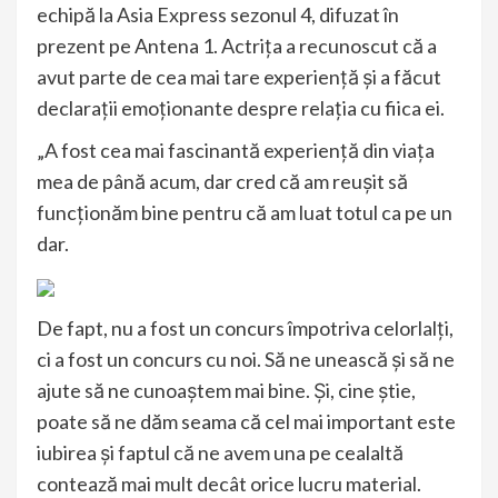
echipă la Asia Express sezonul 4, difuzat în
prezent pe Antena 1. Actrița a recunoscut că a
avut parte de cea mai tare experiență și a făcut
declarații emoționante despre relația cu fiica ei.
„A fost cea mai fascinantă experiență din viața
mea de până acum, dar cred că am reușit să
funcționăm bine pentru că am luat totul ca pe un
dar.
De fapt, nu a fost un concurs împotriva celorlalți,
ci a fost un concurs cu noi. Să ne unească și să ne
ajute să ne cunoaștem mai bine. Și, cine știe,
poate să ne dăm seama că cel mai important este
iubirea și faptul că ne avem una pe cealaltă
contează mai mult decât orice lucru material.