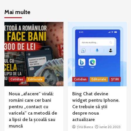
Mai multe
Cotidian
Editoriale
Cotidian
Editoriale
ȘTIRI
Noua „afacere” virală:
Bing Chat devine
români care cer bani
widget pentru Iphone.
pentru „contact cu
Ce trebuie să știi
varicela” ca metodă de
despre noua
a lipsi de la școală sau
actualizare
muncă
Țîrlă Bianca
iunie 20, 2023