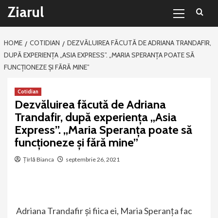
Primary
Sari
Ziarul
Menu
la
conținut
HOME
COTIDIAN
DEZVĂLUIREA FĂCUTĂ DE ADRIANA TRANDAFIR,
DUPĂ EXPERIENȚA „ASIA EXPRESS”. „MARIA SPERANȚA POATE SĂ
FUNCȚIONEZE ȘI FĂRĂ MINE”
Cotidian
Dezvăluirea făcută de Adriana
Trandafir, după experiența „Asia
Express”. „Maria Speranța poate să
funcționeze și fără mine”
Țîrlă Bianca
septembrie 26, 2021
Adriana Trandafir și fiica ei, Maria Speranța fac