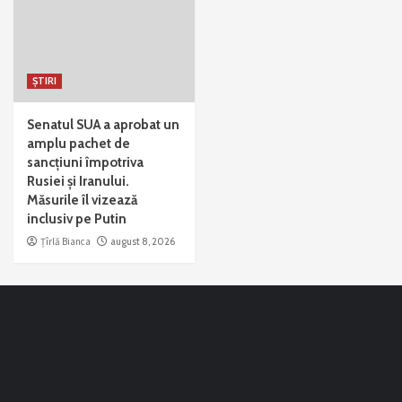
ȘTIRI
Senatul SUA a aprobat un
amplu pachet de
sancțiuni împotriva
Rusiei și Iranului.
Măsurile îl vizează
inclusiv pe Putin
Țîrlă Bianca
august 8, 2026