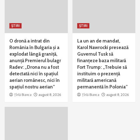
ȘTIRI
ȘTIRI
O dronă a intrat din
La un an de mandat,
România în Bulgaria și a
Karol Nawrocki presează
explodat lângă graniță,
Guvernul Tusk să
anunță Premierul bulagr
finanțeze baza militară
Radev: „Drona nu a fost
Fort Trump: „Trebuie să
detectată nici în spațiul
instituim o prezență
aerian românesc, nici în
militară americană
spațiul nostru aerian”
permanentă în Polonia”
Țîrlă Bianca
august 8, 2026
Țîrlă Bianca
august 8, 2026