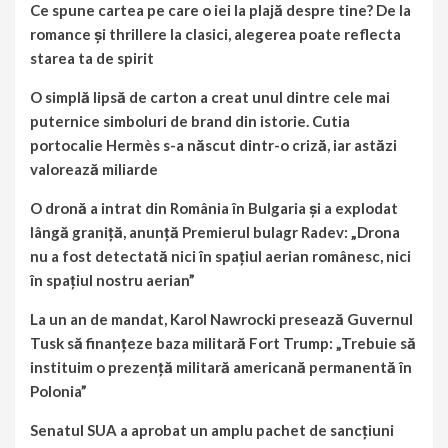
Ce spune cartea pe care o iei la plajă despre tine? De la
romance și thrillere la clasici, alegerea poate reflecta
starea ta de spirit
O simplă lipsă de carton a creat unul dintre cele mai
puternice simboluri de brand din istorie. Cutia
portocalie Hermès s-a născut dintr-o criză, iar astăzi
valorează miliarde
O dronă a intrat din România în Bulgaria și a explodat
lângă graniță, anunță Premierul bulagr Radev: „Drona
nu a fost detectată nici în spațiul aerian românesc, nici
în spațiul nostru aerian”
La un an de mandat, Karol Nawrocki presează Guvernul
Tusk să finanțeze baza militară Fort Trump: „Trebuie să
instituim o prezență militară americană permanentă în
Polonia”
Senatul SUA a aprobat un amplu pachet de sancțiuni