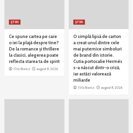
ȘTIRI
ȘTIRI
Ce spune cartea pe care
O simplă lipsă de carton
o iei la plajă despre tine?
a creat unul dintre cele
De la romance și thrillere
mai puternice simboluri
la clasici, alegerea poate
de brand din istorie.
reflecta starea ta de spirit
Cutia portocalie Hermès
s-a născut dintr-o criză,
Țîrlă Bianca
august 8, 2026
iar astăzi valorează
miliarde
Țîrlă Bianca
august 8, 2026