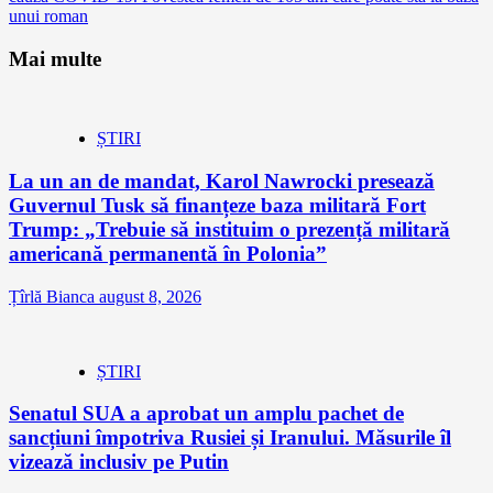
unui roman
Mai multe
ȘTIRI
La un an de mandat, Karol Nawrocki presează
Guvernul Tusk să finanțeze baza militară Fort
Trump: „Trebuie să instituim o prezență militară
americană permanentă în Polonia”
Țîrlă Bianca
august 8, 2026
ȘTIRI
Senatul SUA a aprobat un amplu pachet de
sancțiuni împotriva Rusiei și Iranului. Măsurile îl
vizează inclusiv pe Putin