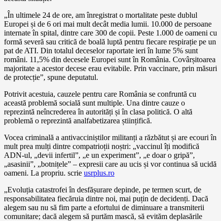
„În ultimele 24 de ore, am înregistrat o mortalitate peste dublul
Europei și de 6 ori mai mult decât media lumii. 10.000 de persoane
internate în spital, dintre care 300 de copii. Peste 1.000 de oameni cu
formă severă sau critică de boală luptă pentru fiecare respirație pe un
pat de ATI. Din totalul deceselor raportate ieri în lume 5% sunt
români. 11,5% din decesele Europei sunt în România. Covârșitoarea
majoritate a acestor decese erau evitabile. Prin vaccinare, prin măsuri
de protecție”, spune deputatul.
Potrivit acestuia, cauzele pentru care România se confruntă cu
această problemă socială sunt multiple. Una dintre cauze o
reprezintă neîncrederea în autorități și în clasa politică. O altă
problemă o reprezintă analfabetizarea științifică.
Vocea criminală a antivacciniștilor militanți a răzbătut și are ecouri în
mult prea mulți dintre compatrioții noștri: „vaccinul îți modifică
ADN-ul, „devii infertil”, „e un experiment”, „e doar o gripă”,
„asasinii”, „botnițele” – expresii care au ucis și vor continua să ucidă
oameni. La propriu. scrie
usrplus.ro
„Evoluția catastrofei în desfășurare depinde, pe termen scurt, de
responsabilitatea fiecăruia dintre noi, mai puțin de decidenți. Dacă
alegem sau nu să fim parte a efortului de diminuare a transmiterii
comunitare; dacă alegem să purtăm mască, să evităm deplasările