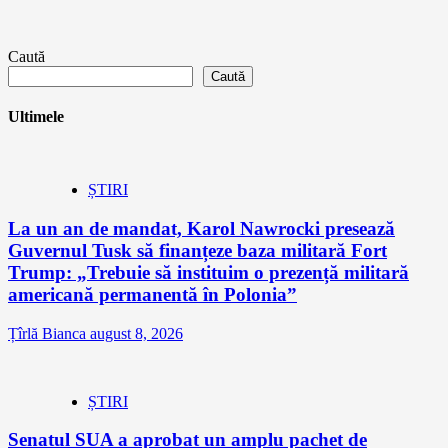
Caută
Caută
Ultimele
ȘTIRI
La un an de mandat, Karol Nawrocki presează
Guvernul Tusk să finanțeze baza militară Fort
Trump: „Trebuie să instituim o prezență militară
americană permanentă în Polonia”
Țîrlă Bianca
august 8, 2026
ȘTIRI
Senatul SUA a aprobat un amplu pachet de