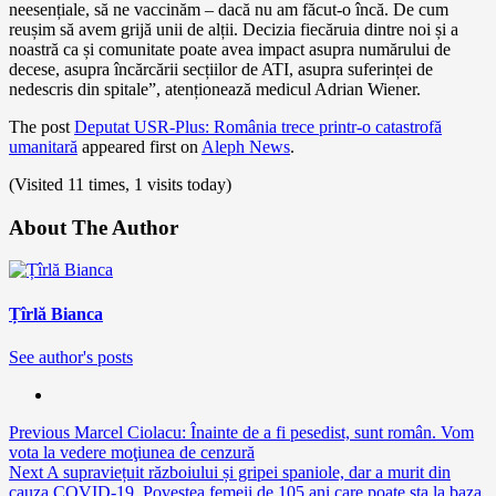
neesențiale, să ne vaccinăm – dacă nu am făcut-o încă. De cum
reușim să avem grijă unii de alții. Decizia fiecăruia dintre noi și a
noastră ca și comunitate poate avea impact asupra numărului de
decese, asupra încărcării secțiilor de ATI, asupra suferinței de
nedescris din spitale”, atenționează medicul Adrian Wiener.
The post
Deputat USR-Plus: România trece printr-o catastrofă
umanitară
appeared first on
Aleph News
.
(Visited 11 times, 1 visits today)
About The Author
Țîrlă Bianca
See author's posts
Continue
Previous
Marcel Ciolacu: Înainte de a fi pesedist, sunt român. Vom
vota la vedere moţiunea de cenzură
Reading
Next
A supraviețuit războiului și gripei spaniole, dar a murit din
cauza COVID-19. Povestea femeii de 105 ani care poate sta la baza