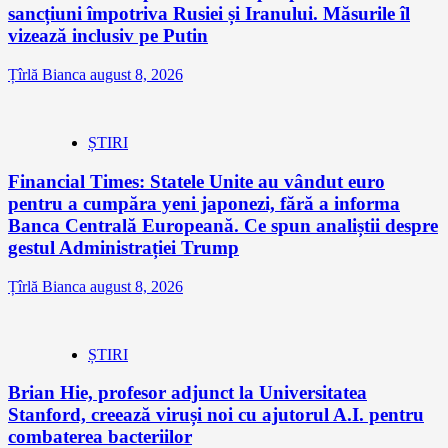
sancțiuni împotriva Rusiei și Iranului. Măsurile îl
vizează inclusiv pe Putin
Țîrlă Bianca
august 8, 2026
ȘTIRI
Financial Times: Statele Unite au vândut euro
pentru a cumpăra yeni japonezi, fără a informa
Banca Centrală Europeană. Ce spun analiștii despre
gestul Administrației Trump
Țîrlă Bianca
august 8, 2026
ȘTIRI
Brian Hie, profesor adjunct la Universitatea
Stanford, creează viruși noi cu ajutorul A.I. pentru
combaterea bacteriilor