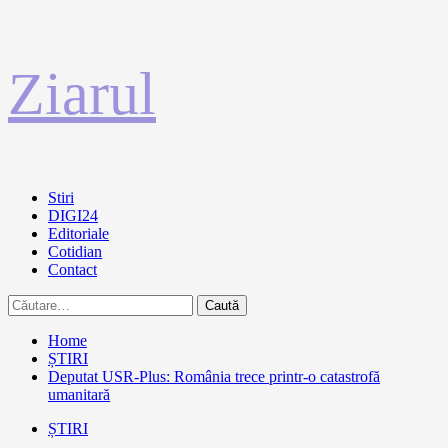
Sari
Ziarul
la
conținut
Primary
Stiri
Menu
DIGI24
Editoriale
Cotidian
Contact
Caută
după:
Home
ȘTIRI
Deputat USR-Plus: România trece printr-o catastrofă
umanitară
ȘTIRI