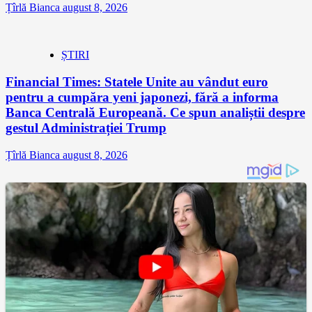
Țîrlă Bianca
august 8, 2026
ȘTIRI
Financial Times: Statele Unite au vândut euro
pentru a cumpăra yeni japonezi, fără a informa
Banca Centrală Europeană. Ce spun analiștii despre
gestul Administrației Trump
Țîrlă Bianca
august 8, 2026