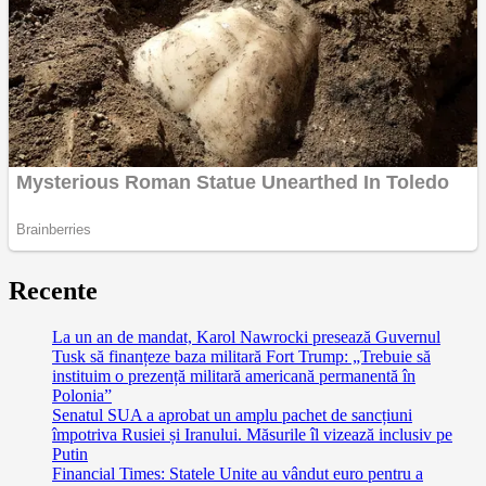
Recente
La un an de mandat, Karol Nawrocki presează Guvernul
Tusk să finanțeze baza militară Fort Trump: „Trebuie să
instituim o prezență militară americană permanentă în
Polonia”
Senatul SUA a aprobat un amplu pachet de sancțiuni
împotriva Rusiei și Iranului. Măsurile îl vizează inclusiv pe
Putin
Financial Times: Statele Unite au vândut euro pentru a