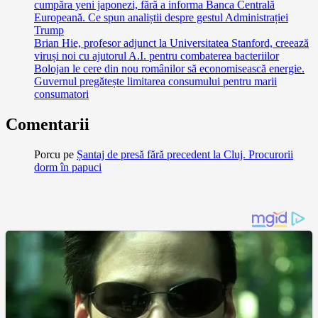
cumpăra yeni japonezi, fără a informa Banca Centrală
Europeană. Ce spun analiștii despre gestul Administrației
Trump
Brian Hie, profesor adjunct la Universitatea Stanford, creează
viruși noi cu ajutorul A.I. pentru combaterea bacteriilor
Bolojan le cere din nou românilor să economisească energie.
Guvernul pregătește limitarea consumului pentru marii
consumatori
Comentarii
Porcu
pe
Șantaj de presă fără precedent la Cluj. Procurorii
dorm în papuci