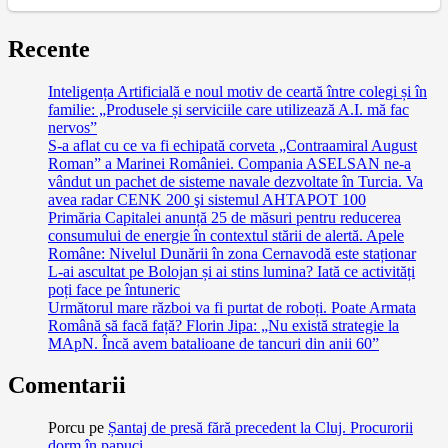
Recente
Inteligența Artificială e noul motiv de ceartă între colegi și în
familie: „Produsele și serviciile care utilizează A.I. mă fac
nervos”
S-a aflat cu ce va fi echipată corveta „Contraamiral August
Roman” a Marinei României. Compania ASELSAN ne-a
vândut un pachet de sisteme navale dezvoltate în Turcia. Va
avea radar CENK 200 şi sistemul AHTAPOT 100
Primăria Capitalei anunță 25 de măsuri pentru reducerea
consumului de energie în contextul stării de alertă. Apele
Române: Nivelul Dunării în zona Cernavodă este staționar
L-ai ascultat pe Bolojan și ai stins lumina? Iată ce activități
poți face pe întuneric
Următorul mare război va fi purtat de roboți. Poate Armata
Română să facă față? Florin Jipa: „Nu există strategie la
MApN. Încă avem batalioane de tancuri din anii 60”
Comentarii
Porcu
pe
Șantaj de presă fără precedent la Cluj. Procurorii
dorm în papuci