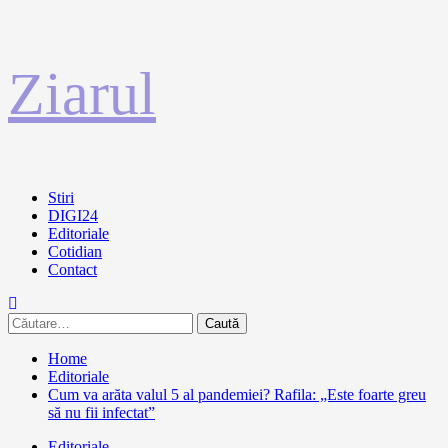
Sari
Ziarul
la
conținut
Primary
Stiri
Menu
DIGI24
Editoriale
Cotidian
Contact
Caută
după:
Home
Editoriale
Cum va arăta valul 5 al pandemiei? Rafila: „Este foarte greu
să nu fii infectat”
Editoriale