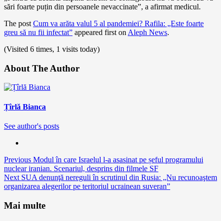
sări foarte puțin din persoanele nevaccinate”, a afirmat medicul.
The post
Cum va arăta valul 5 al pandemiei? Rafila: „Este foarte
greu să nu fii infectat”
appeared first on
Aleph News
.
(Visited 6 times, 1 visits today)
About The Author
Țîrlă Bianca
See author's posts
Continue
Previous
Modul în care Israelul l-a asasinat pe șeful programului
nuclear iranian. Scenariul, desprins din filmele SF
Reading
Next
SUA denunţă nereguli în scrutinul din Rusia: „Nu recunoaştem
organizarea alegerilor pe teritoriul ucrainean suveran”
Mai multe