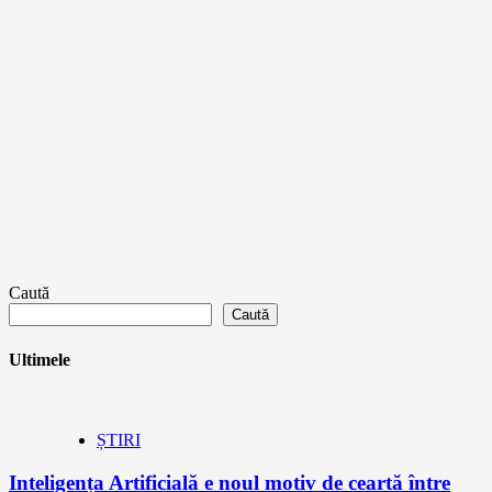
Caută
Caută
Ultimele
ȘTIRI
Inteligența Artificială e noul motiv de ceartă între