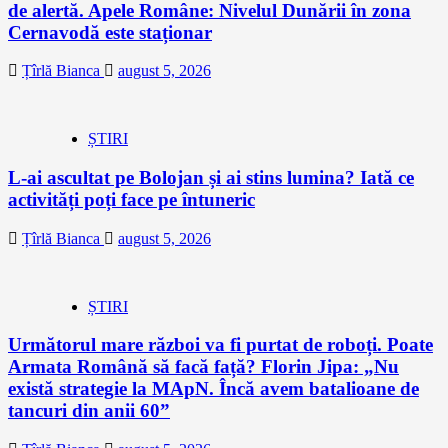
de alertă. Apele Române: Nivelul Dunării în zona
Cernavodă este staționar
Țîrlă Bianca
august 5, 2026
ȘTIRI
L-ai ascultat pe Bolojan și ai stins lumina? Iată ce
activități poți face pe întuneric
Țîrlă Bianca
august 5, 2026
ȘTIRI
Următorul mare război va fi purtat de roboți. Poate
Armata Română să facă față? Florin Jipa: „Nu
există strategie la MApN. Încă avem batalioane de
tancuri din anii 60”