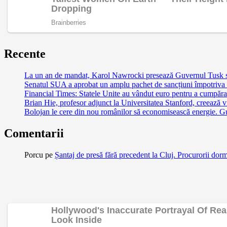
Recente
La un an de mandat, Karol Nawrocki presează Guvernul Tusk să 
Senatul SUA a aprobat un amplu pachet de sancțiuni împotriva Ru
Financial Times: Statele Unite au vândut euro pentru a cumpăra
Brian Hie, profesor adjunct la Universitatea Stanford, creează vi
Bolojan le cere din nou românilor să economisească energie. G
Comentarii
Porcu
pe
Șantaj de presă fără precedent la Cluj. Procurorii dor