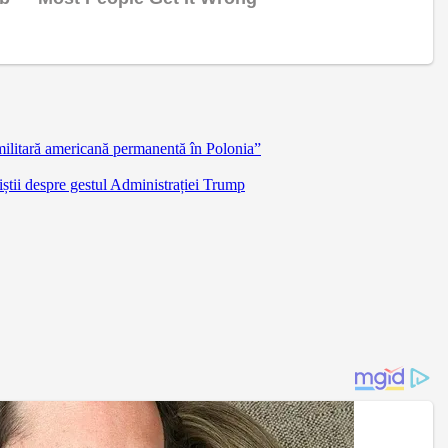
militară americană permanentă în Polonia”
știi despre gestul Administrației Trump