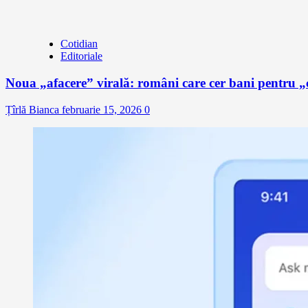
Cotidian
Editoriale
Noua „afacere” virală: români care cer bani pentru „c
Țîrlă Bianca
februarie 15, 2026
0