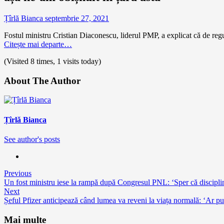
Țîrlă Bianca
septembrie 27, 2021
Fostul ministru Cristian Diaconescu, liderul PMP, a explicat că de regu
Citește mai departe…
(Visited 8 times, 1 visits today)
About The Author
Țîrlă Bianca
See author's posts
Continue
Previous
Un fost ministru iese la rampă după Congresul PNL: ‘Sper că discipli
Reading
Next
Șeful Pfizer anticipează când lumea va reveni la viața normală: ‘Ar p
Mai multe