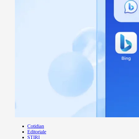
Cotidian
Editoriale
ȘTIRI