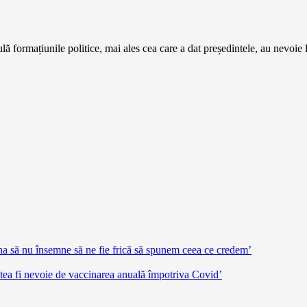
lă formațiunile politice, mai ales cea care a dat președintele, au nevoie
na să nu însemne să ne fie frică să spunem ceea ce credem’
utea fi nevoie de vaccinarea anuală împotriva Covid’