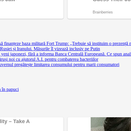
finanțeze baza militară Fort Trump: „Trebuie să instituim o prezență 
siei și Iranului. Măsurile îl vizează inclusiv pe Putin
 yeni japonezi, fără a informa Banca Centrală Europeană. Ce spun anali
ruși noi cu ajutorul A.I. pentru combaterea bacteriilor
uvernul pregătește limitarea consumului pentru marii consumatori
m în papuci