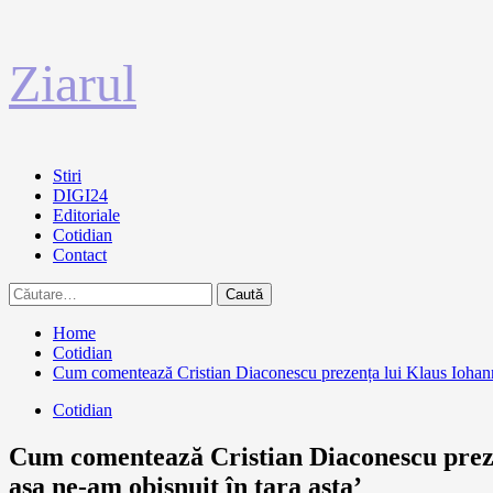
Sari
Ziarul
la
conținut
Primary
Stiri
Menu
DIGI24
Editoriale
Cotidian
Contact
Caută
după:
Home
Cotidian
Cum comentează Cristian Diaconescu prezența lui Klaus Iohannis
Cotidian
Cum comentează Cristian Diaconescu prezen
așa ne-am obișnuit în țara asta’