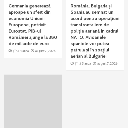
Germania generează
România, Bulgaria și
aproape un sfert din
Spania au semnat un
economia Uniunii
acord pentru operațiuni
Europene, potrivit
transfrontaliere de
Eurostat. PIB-ul
poliție aeriană în cadrul
României ajunge la 380
NATO. Avioanele
de miliarde de euro
spaniole vor putea
patrula și în spațiul
Țîrlă Bianca
august 7, 2026
aerian al Bulgariei
Țîrlă Bianca
august 7, 2026