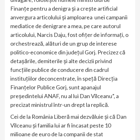
Finanțe pentru a denigra și a crește artificial
anvergura articolului și amploarea unei campanii
mediatice de denigrare a mea, pe care autorul
articolului, Narcis Daju, fost ofițer de informați, o
orchestrează, alături de un grup de interese
politico-economice din județul Gorj. Precizez că
detașările, demiterile și alte decizii privind
funcțiile publice de conducere din cadrul
instituțiilor deconcentrate, în speță Direcția
Finanțelor Publice Gorj, sunt apanajul
președintelui ANAF, nu al lui Dan Vîlceanu”, a
precizat ministrul într-un drept la replică.
Cei de la România Liberă mai dezvăluie și că Dan
Vîlceanu și familia lui ar fi încasat peste 10
milioane de euro de la companii de stat