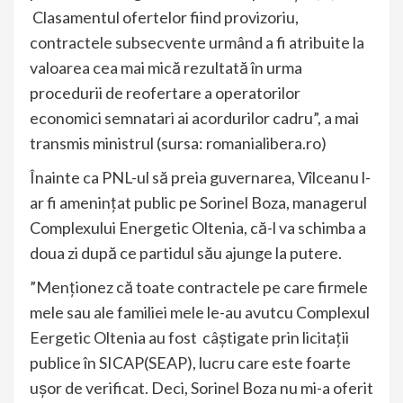
Clasamentul ofertelor fiind provizoriu,
contractele subsecvente urmând a fi atribuite la
valoarea cea mai mică rezultată în urma
procedurii de reofertare a operatorilor
economici semnatari ai acordurilor cadru”, a mai
transmis ministrul (sursa: romanialibera.ro)
Înainte ca PNL-ul să preia guvernarea, Vîlceanu l-
ar fi amenințat public pe Sorinel Boza, managerul
Complexului Energetic Oltenia, că-l va schimba a
doua zi după ce partidul său ajunge la putere.
”Menționez că toate contractele pe care firmele
mele sau ale familiei mele le-au avutcu Complexul
Eergetic Oltenia au fost câștigate prin licitații
publice în SICAP(SEAP), lucru care este foarte
ușor de verificat. Deci, Sorinel Boza nu mi-a oferit