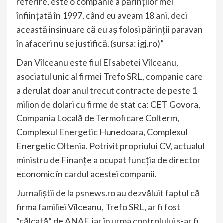
referire, este o companie a părinților mei
înființată în 1997, când eu aveam 18 ani, deci
această insinuare că eu aș folosi părinții paravan
în afaceri nu se justifică. (sursa: igj.ro)”
Dan Vîlceanu este fiul Elisabetei Vîlceanu,
asociatul unic al firmei Trefo SRL, companie care
a derulat doar anul trecut contracte de peste 1
milion de dolari cu firme de stat ca: CET Govora,
Compania Locală de Termoficare Colterm,
Complexul Energetic Hunedoara, Complexul
Energetic Oltenia. Potrivit propriului CV, actualul
ministru de Finanțe a ocupat funcția de director
economic în cardul acestei companii.
Jurnaliștii de la psnews.ro au dezvăluit faptul că
firma familiei Vîlceanu, Trefo SRL, ar fi fost
”călcată” de ANAF, iar în urma controlului s-ar fi