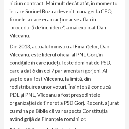
niciun contract. Mai mult decât atât, în momentul
în care Sorinel Boza a devenit manager la CEO,
firmele la care eram acționar se aflau în
procedură de închidere”, a mai explicat Dan
Vîlceanu.
Din 2013, actualul ministru al Finanțelor, Dan
Vîlceanu, este liderul oficial al PNL Gorj, în
condițiile în care județul este dominat de PSD,
care a dat 6 din cei 7 parlamentari gorjeni. Al
șaptelea a fost Vîlceanu, la limită, din
redistribuirea unor voturi. Înainte să conducă
PDL și PNL, Vîlceanu a fost președintele
organizației de tineret a PSD Gorj. Recent, a jurat
cu mâna pe Biblie că va respecta Constituția
având grijă de Finanțele românilor.