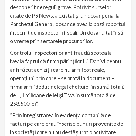
descoperit nereguli grave. Potrivit surselor
citate de PS News, a existat și un dosar penal la
Parchetul General, dosar ce avea la bază raportul
întocmit de inspectorii fiscali. Un dosar uitat însă
o vreme prin sertarele procurorilor.
Controlul inspectorilor antifraudă scotea la
iveală faptul că firma părinților lui Dan Vîlceanu
ar fi făcut achiziții care nu ar fi fost reale,
operațiuni prin care – se arată în document –
firma ar fi ”dedus nelegal cheltuieli în sumă totală
de 1,1 milioane de lei și TVA în sumă totală de
258.500 lei”.
”Prin înregistrarea în evidența contabilă de
facturi pe care erau înscrise bunuri provenite de
la societăți care nu au desfășurat o activitate