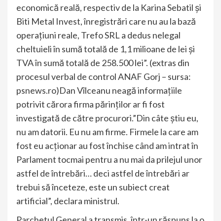
economică reală, respectiv de la Karina Sebatil și
Biti Metal Invest, înregistrări care nu au la bază
operațiuni reale, Trefo SRL a dedus nelegal
cheltuieli în sumă totală de 1,1 milioane de lei și
TVA în sumă totală de 258.500 lei”. (extras din
procesul verbal de control ANAF Gorj – sursa:
psnews.ro)Dan Vîlceanu neagă informațiile
potrivit cărora firma părinților ar fi fost
investigată de către procurori.”Din câte știu eu,
nu am datorii. Eu nu am firme. Firmele la care am
fost eu acționar au fost închise când am intrat în
Parlament tocmai pentru a nu mai da prilejul unor
astfel de întrebări… deci astfel de întrebări ar
trebui să înceteze, este un subiect creat
artificial”, declara ministrul.
Parchetul General a transmis, într-un răspuns la o