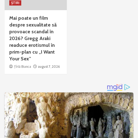
ȘTIRI
Mai poate un film
despre sexualitate să
provoace scandal în
2026? Gregg Araki
readuce erotismul în
prim-plan cu „I Want
Your Sex”
Țîrlă Bianca
august 7, 2026