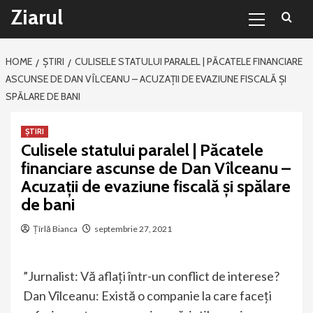
Primary
Sari
Ziarul
Menu
la
conținut
HOME
ȘTIRI
CULISELE STATULUI PARALEL | PĂCATELE FINANCIARE
ASCUNSE DE DAN VÎLCEANU – ACUZAȚII DE EVAZIUNE FISCALĂ ȘI
SPĂLARE DE BANI
ȘTIRI
Culisele statului paralel | Păcatele
financiare ascunse de Dan Vîlceanu –
Acuzații de evaziune fiscală și spălare
de bani
Țîrlă Bianca
septembrie 27, 2021
”Jurnalist: Vă aflați într-un conflict de interese?
Dan Vîlceanu: Există o companie la care faceți