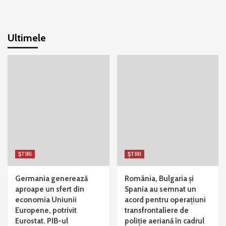
Ultimele
ȘTIRI
ȘTIRI
Germania generează
România, Bulgaria și
aproape un sfert din
Spania au semnat un
economia Uniunii
acord pentru operațiuni
Europene, potrivit
transfrontaliere de
Eurostat. PIB-ul
poliție aeriană în cadrul