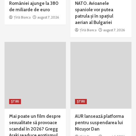
României ajunge la 380
NATO. Avioanele
de miliarde de euro
spaniole vor putea
patrula și în spațiul
Țîrlă Bianca
august 7, 2026
aerian al Bulgariei
Țîrlă Bianca
august 7, 2026
ȘTIRI
ȘTIRI
Mai poate un film despre
AUR lansează platforma
sexualitate să provoace
pentru suspendarea lui
scandal în 2026? Gregg
Nicușor Dan
Araki readuce erotismul