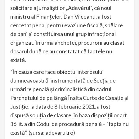
solicitare a jurnaliştilor „Adevărul”, că noul
ministru al Finanţelor, Dan Vîlceanu, a fost
cercetat penal pentru evaziune fiscală, spălare
de bani şi constituirea unui grup infracţional
organizat. În urma anchetei, procurorii au clasat
dosarul după ce au constatat că faptele nu
există.
”În cauza care face obiectul interesului
dumneavoastră, instrumentată de Secţia de
urmărire penală şi criminalistică din cadrul
Parchetului de pe lângă Înalta Curte de Casaţie şi
Justiţie, la data de 8 februarie 2021, a fost
dispusă soluţia de clasare, în baza dispoziţiilor art.
16 lit. a din Codul de procedură penală – “fapta nu
există”. (sursa: adevarul.ro)