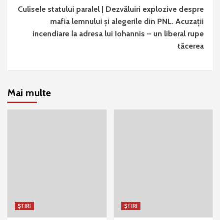
Culisele statului paralel | Dezvăluiri explozive despre
mafia lemnului și alegerile din PNL. Acuzații
incendiare la adresa lui Iohannis – un liberal rupe
tăcerea
Mai multe
ȘTIRI
ȘTIRI