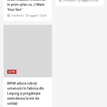
Țîrlă Bianca
august 6, 2026
în prim-plan cu „I Want
Your Sex”
Țîrlă Bianca
august 7, 2026
ȘTIRI
BMW aduce roboți
umanoizi în fabrica din
Leipzig și pregătește
extinderea la mii de
unități