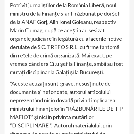
Potrivit jurnaliștilor de la România Liberă, noul
ministru de la Finanțe s-ar fi răzbunat pe doi șefi
de la ANAF Gorj, Alin Ionel Goleanu, respectiv
Marin Ciumag, după ce aceștia au sesizat
organele judiciare în legătură cu afacerile fictive
derulate de S.C. TREFO S.R.L. cu firme fantomă
din rețele de crimă organizată. Mai exact, pe
vremea când era Cîțu șef la Finanțe, ambii au fost
mutați disciplinar la Galați și la București.
”Aceste acuzații sunt grave, nesusținute de
documente și nefondate, autorul articolului
neprezentând nicio dovadă privind implicarea
ministrului Finanțelor în ”RĂZBUNĂRILE DE TIP
MAFIOT” și nici in privinta mutărilor
”DISCIPLINARE ”. Autorul materialului, prin
divagare, folosește numele ministrului de