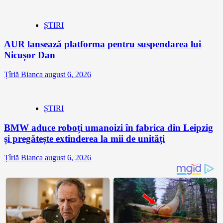
ȘTIRI
AUR lansează platforma pentru suspendarea lui
Nicușor Dan
Țîrlă Bianca
august 6, 2026
ȘTIRI
BMW aduce roboți umanoizi în fabrica din Leipzig
și pregătește extinderea la mii de unități
Țîrlă Bianca
august 6, 2026