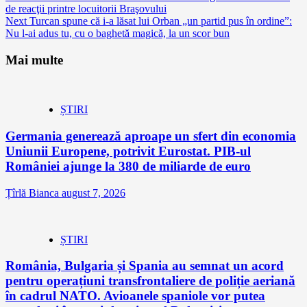
de reacţii printre locuitorii Braşovului
Reading
Next
Turcan spune că i-a lăsat lui Orban „un partid pus în ordine”:
Nu l-ai adus tu, cu o baghetă magică, la un scor bun
Mai multe
ȘTIRI
Germania generează aproape un sfert din economia
Uniunii Europene, potrivit Eurostat. PIB-ul
României ajunge la 380 de miliarde de euro
Țîrlă Bianca
august 7, 2026
ȘTIRI
România, Bulgaria și Spania au semnat un acord
pentru operațiuni transfrontaliere de poliție aeriană
în cadrul NATO. Avioanele spaniole vor putea