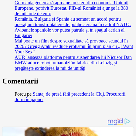
Germania generează aproape un sfert din economia Uniunii
Europene, potrivit Eurostat. PIB-ul României ajunge la 380
de miliarde de euro
România, Bulgaria și Spania au semnat un acord pentru
operațiuni transfrontaliere de poliție aeriană în cadrul NATO.
Avioanele spaniole vor putea patrula și în spațiul aerian al
Bulgariei
Mai poate un film despre sexualitate să provoace scandal în
2026? Gregg Araki readuce erotismul în prim-plan cu „I Want
Your Sex”
AUR lansează platforma pentru suspendarea lui Nicușor Dan
BMW aduce roboți umanoizi în fabrica din Leipzig și
pregătește extinderea la mii de unități
Comentarii
Porcu
pe
Șantaj de presă fără precedent la Cluj. Procurorii
dorm în papuci