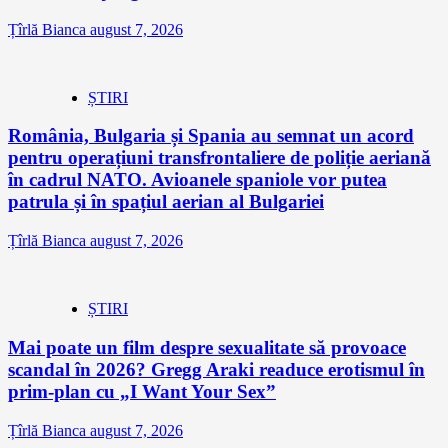
Țîrlă Bianca
august 7, 2026
ȘTIRI
România, Bulgaria și Spania au semnat un acord
pentru operațiuni transfrontaliere de poliție aeriană
în cadrul NATO. Avioanele spaniole vor putea
patrula și în spațiul aerian al Bulgariei
Țîrlă Bianca
august 7, 2026
ȘTIRI
Mai poate un film despre sexualitate să provoace
scandal în 2026? Gregg Araki readuce erotismul în
prim-plan cu „I Want Your Sex”
Țîrlă Bianca
august 7, 2026