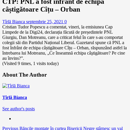
CTP: PNL a fost înfrânt de echipa
câștigătoare Cîțu – Orban
Țîrlă Bianca
septembrie 25, 2021
0
Cristian Tudor Popescu a comentat, vineri, la emisiunea Cap
Limpede de la Digi24, declarația făcută de președintele PNL
Giurgiu, Dan Motreanu, care a criticat felul în care s-au comportat
colegii săi din Partidul Național Liberal. Gazetarul spune că PNL a
fost înfrânt de echipa câștigătoare Cîțu – Orban, răspunzând astfel la
întrebarea lui Motreanu, „Ce înseamnă echipa câştigătoare? Pe cine
au învins?”.
(Visited 9 times, 1 visits today)
About The Author
Țîrlă Bianca
See author's posts
Continue
Previous
Băncile montate în curtea Bisericii Negre stârnesc un val