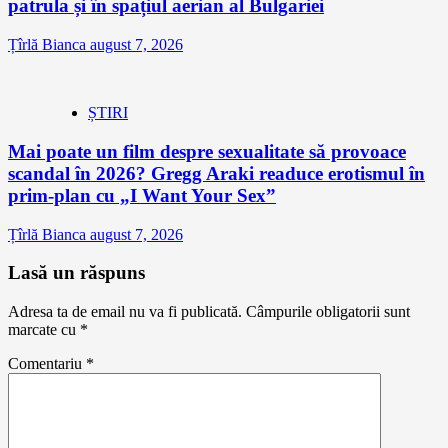
patrula și în spațiul aerian al Bulgariei
Țîrlă Bianca
august 7, 2026
ȘTIRI
Mai poate un film despre sexualitate să provoace
scandal în 2026? Gregg Araki readuce erotismul în
prim-plan cu „I Want Your Sex”
Țîrlă Bianca
august 7, 2026
Lasă un răspuns
Adresa ta de email nu va fi publicată.
Câmpurile obligatorii sunt
marcate cu
*
Comentariu
*