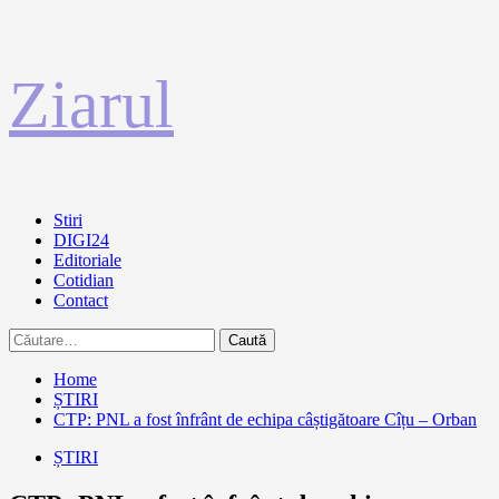
Sari
Ziarul
la
conținut
Primary
Stiri
Menu
DIGI24
Editoriale
Cotidian
Contact
Caută
după:
Home
ȘTIRI
CTP: PNL a fost înfrânt de echipa câștigătoare Cîțu – Orban
ȘTIRI