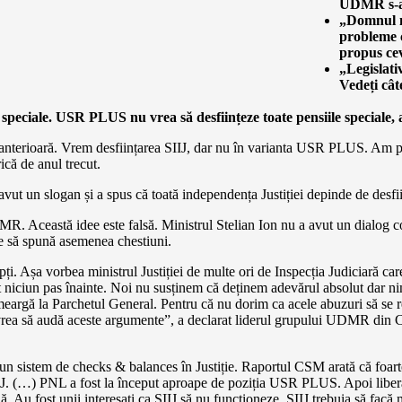
UDMR s-a
„Domnul mi
probleme c
propus cev
„Legislati
Vedeți cât
speciale. USR PLUS nu vrea să desființeze toate pensiile speciale, a
a anterioară. Vrem desființarea SIIJ, dar nu în varianta USR PLUS. Am 
ică de anul trecut.
ut un slogan și a spus că toată independența Justiției depinde de desfii
. Această idee este falsă. Ministrul Stelian Ion nu a avut un dialog cons
ate să spună asemenea chestiuni.
ți. Așa vorbea ministrul Justiției de multe ori de Inspecția Judiciară ca
cut niciun pas înainte. Noi nu susținem că deținem adevărul absolut dar 
argă la Parchetul General. Pentru că nu dorim ca acele abuzuri să se re
i nu vrea să audă aceste argumente”, a declarat liderul grupului UDMR
un sistem de checks & balances în Justiție. Raportul CSM arată că foart
IJ. (…) PNL a fost la început aproape de poziția USR PLUS. Apoi liberal
ilă. Au fost unii interesați ca SIIJ să nu funcționeze. SIIJ trebuia să fac