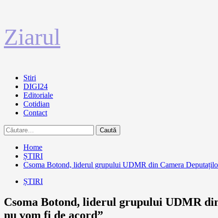
Sari
Ziarul
la
conținut
Primary
Stiri
Menu
DIGI24
Editoriale
Cotidian
Contact
Caută
după:
Home
ȘTIRI
Csoma Botond, liderul grupului UDMR din Camera Deputaților:
ȘTIRI
Csoma Botond, liderul grupului UDMR din
nu vom fi de acord”