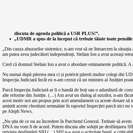
discuta de agenda politică a USR PLUS!”.
„UDMR a spus de la început că trebuie tăiate toate pensiile 
„Din cauza abuzurilor sistemice, n-am vrut să ne întoarcem la situați
am putea avea judecători independenți. Stelian Ion a avut aceeași retor
Cred că domnul Stelian Ion a avut o abordare eminamente politică. A av
Nu numai după părerea mea ci și potrivit părerii multor colegi din UDMR
Inspecția Judiciară încât eu n-am crezut că un ministru al Justiției po
Parcă Inspecția Judiciară ar fi o bandă de hoți sau o adunătură de corup
alte reforme din Justiție. (…) Am avut un dialog al surzilor, n-am fă
acest motiv noi am propus prin acel amendament ca aceste dosare să me
amintit aceste chestiuni semnalate în raportul Inspecției parcă nic
pe Aleph News.
„Nu știu de ce nu au încredere în Parchetul General. Trebuie să avem 
DNA nu vom fi de acord. Putem discuta alte soluții pe desființarea SI
privința desființării SIIJ (…) SIIJ n-a avut o activitate bună, e criticab