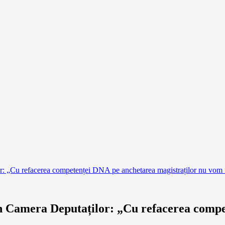
 „Cu refacerea competenței DNA pe anchetarea magistraților nu vom f
 Camera Deputaților: „Cu refacerea compet