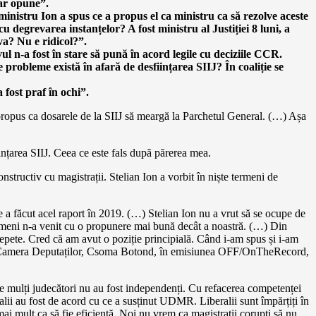
r opune”.
nistru Ion a spus ce a propus el ca ministru ca să rezolve aceste
u degrevarea instanțelor? A fost ministru al Justiției 8 luni, a
a? Nu e ridicol?”.
vul n-a fost în stare să pună în acord legile cu deciziile CCR.
e probleme există în afară de desființarea SIIJ? În coaliție se
 fost praf în ochi”.
propus ca dosarele de la SIIJ să meargă la Parchetul General. (…) Așa
nțarea SIIJ. Ceea ce este fals după părerea mea.
tructiv cu magistrații. Stelian Ion a vorbit în niște termeni de
re a făcut acel raport în 2019. (…) Stelian Ion nu a vrut să se ocupe de
nimeni n-a venit cu o propunere mai bună decât a noastră. (…) Din
pete. Cred că am avut o poziție principială. Când i-am spus și i-am
 din Camera Deputaților, Csoma Botond, în emisiunea OFF/OnTheRecord,
e mulți judecători nu au fost independenți. Cu refacerea competenței
ii au fost de acord cu ce a susținut UDMR. Liberalii sunt împărțiți în
ă mai mult ca să fie eficientă. Noi nu vrem ca magistrații corupți să nu