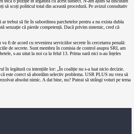
 încă o poziție în legătură cu acest subiect. N-am ajuns să discutăm
 să scoți politicul total din această procedură. Pe avizul consultativ
ri ar trebui să fie în subordinea parchetelor pentru a nu exista dubla
eastă senzație că pierde competență. Dacă privim sistemic, cred că
de acord cu revenirea serviciilor secrete în cercetarea penală:
iciile de secrete. Sunt membru în comisia de control asupra SRI, am
etele, s-au uitat la noi ca la felul 13. Prima oară nici n-au înțeles
n legătură cu intențiile lor: „În coaliție nu s-a luat nicio decizie.
red că este corect să abordăm selectiv problema. USR PLUS nu vrea să
 rezolvat absolut nimic. A dat bine, nu? Puteai să strângi voturi pe tema