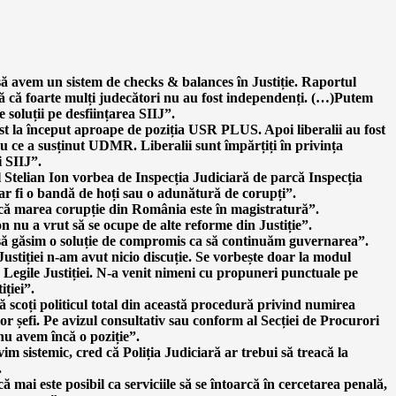
ă avem un sistem de checks & balances în Justiție. Raportul
 că foarte mulți judecători nu au fost independenți. (…)Putem
e soluții pe desființarea SIIJ”.
t la început aproape de poziția USR PLUS. Apoi liberalii au fost
u ce a susținut UDMR. Liberalii sunt împărțiți în privința
i SIIJ”.
 Stelian Ion vorbea de Inspecția Judiciară de parcă Inspecția
ar fi o bandă de hoți sau o adunătură de corupți”.
că marea corupție din România este în magistratură”.
on nu a vrut să se ocupe de alte reforme din Justiție”.
să găsim o soluție de compromis ca să continuăm guvernarea”.
 Justiției n-am avut nicio discuție. Se vorbește doar la modul
 Legile Justiției. N-a venit nimeni cu propuneri punctuale pe
iției”.
ă scoți politicul total din această procedură privind numirea
or șefi. Pe avizul consultativ sau conform al Secției de Procurori
u avem încă o poziție”.
im sistemic, cred că Poliția Judiciară ar trebui să treacă la
.
ă mai este posibil ca serviciile să se întoarcă în cercetarea penală,