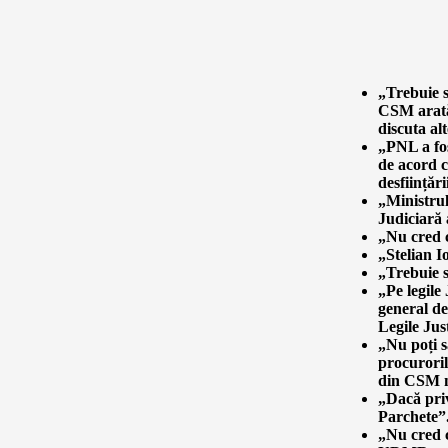
„Trebuie s
CSM arată
discuta alt
„PNL a fos
de acord c
desființări
„Ministrul
Judiciară 
„Nu cred 
„Stelian I
„Trebuie 
„Pe legile
general de
Legile Just
„Nu poți s
procuroril
din CSM n
„Dacă priv
Parchete”
„Nu cred c