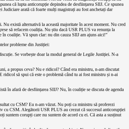
 spunea că lupta anticorupție depindea de desființarea SIIJ. Ce spunea
 Judiciare arată că foarte mulți magistrați au fost anchetați dar
i. Nu există alternativă la această majoritate în acest moment. Nu cred
ngrese să refacem coaliția. Nu știu dacă USR PLUS va renunța la
în coaliție. Vă spun clar: nu din cauza SIIJ am ajuns aici!”
elor probleme din Justiției:
o discuție. Se vorbește doar la modul general de Legile Justiției. N-a
luni, a propus ceva? Nu e ridicol? Când era ministru, n-am discutat
ridicol să spui că este o problemă când tu ai fost ministru și n-ai
stă în afară de desființarea SIIJ? Nu, în coaliție se discuta de agenda
sultat cu CSM? Eu n-am văzut. Nu poți ca ministru să proferezi
ructiv cu CSM. Alegătorii USR PLUS au crezut că succesul anticorupției
oți suntem corupți care nu suntem de acord cu ei. Că asta a susținut