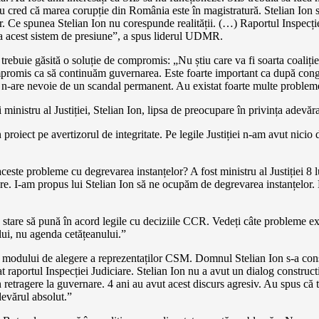
 Nu cred că marea corupție din România este în magistratură. Stelian Ion
or. Ce spunea Stelian Ion nu corespunde realității. (…) Raportul Inspecției
 la acest sistem de presiune”, a spus liderul UDMR.
ebuie găsită o soluție de compromis: „Nu știu care va fi soarta coaliție
ompromis ca să continuăm guvernarea. Este foarte important ca după co
n-are nevoie de un scandal permanent. Au existat foarte multe probleme 
istru al Justiției, Stelian Ion, lipsa de preocupare în privința adevărat
n proiect pe avertizorul de integritate. Pe legile Justiției n-am avut nici
ceste probleme cu degrevarea instanțelor? A fost ministru al Justiției 8 
re. I-am propus lui Stelian Ion să ne ocupăm de degrevarea instanțelor. E 
 stare să pună în acord legile cu deciziile CCR. Vedeți câte probleme exi
lui, nu agenda cetățeanului.”
 modului de alegere a reprezentaților CSM. Domnul Stelian Ion s-a con
at raportul Inspecției Judiciare. Stelian Ion nu a avut un dialog const
etragere la guvernare. 4 ani au avut acest discurs agresiv. Au spus că t
devărul absolut.”