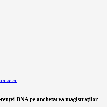
i de acord”
enței DNA pe anchetarea magistraților