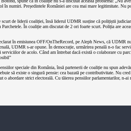
 Botond, spune că în coaliție nu s-a discutat această problemă: „Nu avem
 în numiri. Președintele României are cea mai mare legitimitate. Nu poți
scurt de liderii coaliției, însă liderul UDMR susține că polițiștii judicia
 Parchetele. În coaliție am discutat de 2 ori foarte scurt. Poliția are ac
larat în emisiunea OFF/OnTheRecord, pe Aleph News, că UDMR nu va fi 
ea penală, UDMR s-ar opune. În democrație, urmărirea penală n-o fac serv
efii serviciilor de acolo. Când am întrebat dacă există o colaborare cu parch
sibil”
iilor speciale din România, însă partenerii de coaliție nu spun adevărul î
Trebuie să existe o singură pensie: cea bazată pe contributivitate. Nu c
t o abordare strict electorală. Cu tăierea pensiilor parlamentarilor, n-ai