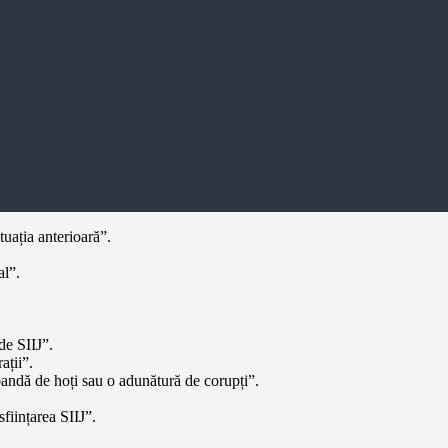
tuația anterioară”.
al”.
de SIIJ”.
ații”.
 bandă de hoți sau o adunătură de corupți”.
ființarea SIIJ”.