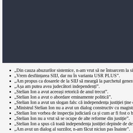
„Din cauza abuzurilor sistemice, n-am vrut să ne întoarcem la si
„Vrem desființarea SIIJ, dar nu în varianta USR PLUS”.
„Am propus ca dosarele de la SIIJ să meargă la parchetul gener
„Așa am putea avea judecători independenți”.
„Stelian Ion a avut aceeași retorică de anul trecut”.
„Stelian Ion a avut o abordare eminamente politică”.
„Stelian Ion a avut un slogan fals: că independența justiției ține 
„Ministrul Stelian Ion nu a avut un dialog constructiv cu magistr
„Stelian Ion vorbea de inspecția judiciară ca și cum ar fi fost o
„Stelian Ion nu a vrut să se ocupe de alte reforme din justiție”.
„Stelian Ion a spus că toată independența justiției depinde de des
„Am avut un dialog al surzilor, n-am făcut niciun pas înainte”.