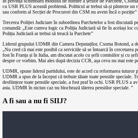
În privința schimbării modului de numire a șefilor de Parchete, Csoma
cu USR PLUS această problemă. Politicul ar trebui să-și păstreze un rol
sau conform al Secției de Procurori din CSM nu avem încă o poziție”
Trecerea Poliției Judiciare în subordinea Parchetelor a fost discutată pe 
comandă: „Este cumva logic ca Poliția Judiciară să fie în același loc cu
Poliția Judiciară ar trebui să treacă la Parchete”
Liderul grupului UDMR din Camera Deputaților, Csoma Botond, a dec
„Nu cred că mai este posibil ca serviciile să se întoarcă în cercetar
fost în Franța și în Italia, am discutat acolo cu șefii comisiilor și cu ș
despre ce vorbim. Mai ales după decizia CCR, așa ceva nu mai este po
UDMR, spune liderul partidului, este de acord cu reformarea tuturor pens
UDMR a spus de la început că trebuie tăiate toate pensiile speciale. 
desființeze toate pensiile speciale, a fost praf în ochi. USR PLUS a avu
asta. UDMR în niciun caz nu blochează tăierea pensiilor speciale. ”
A fi sau a nu fi SIIJ?