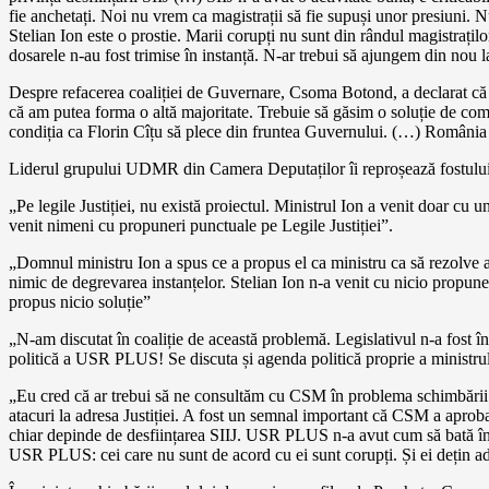
fie anchetați. Noi nu vrem ca magistrații să fie supuși unor presiuni.
Stelian Ion este o prostie. Marii corupți nu sunt din rândul magistrațil
dosarele n-au fost trimise în instanță. N-ar trebui să ajungem din nou
Despre refacerea coaliției de Guvernare, Csoma Botond, a declarat că tr
că am putea forma o altă majoritate. Trebuie să găsim o soluție de c
condiția ca Florin Cîțu să plece din fruntea Guvernului. (…) România 
Liderul grupului UDMR din Camera Deputaților îi reproșează fostului min
„Pe legile Justiției, nu există proiectul. Ministrul Ion a venit doar cu u
venit nimeni cu propuneri punctuale pe Legile Justiției”.
„Domnul ministru Ion a spus ce a propus el ca ministru ca să rezolve a
nimic de degrevarea instanțelor. Stelian Ion n-a venit cu nicio propune
propus nicio soluție”
„N-am discutat în coaliție de această problemă. Legislativul n-a fost în
politică a USR PLUS! Se discuta și agenda politică proprie a ministru
„Eu cred că ar trebui să ne consultăm cu CSM în problema schimbării
atacuri la adresa Justiției. A fost un semnal important că CSM a aprob
chiar depinde de desființarea SIIJ. USR PLUS n-a avut cum să bată în r
USR PLUS: cei care nu sunt de acord cu ei sunt corupți. Și ei dețin a