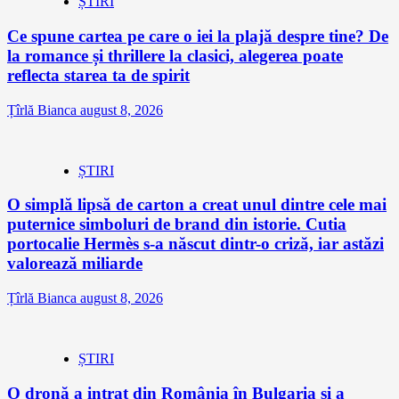
ȘTIRI
Ce spune cartea pe care o iei la plajă despre tine? De
la romance și thrillere la clasici, alegerea poate
reflecta starea ta de spirit
Țîrlă Bianca
august 8, 2026
ȘTIRI
O simplă lipsă de carton a creat unul dintre cele mai
puternice simboluri de brand din istorie. Cutia
portocalie Hermès s-a născut dintr-o criză, iar astăzi
valorează miliarde
Țîrlă Bianca
august 8, 2026
ȘTIRI
O dronă a intrat din România în Bulgaria și a