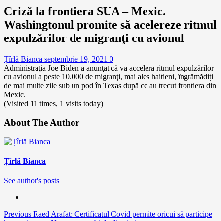
Criză la frontiera SUA – Mexic.
Washingtonul promite să acelereze ritmul
expulzărilor de migranţi cu avionul
Țîrlă Bianca
septembrie 19, 2021
0
Administraţia Joe Biden a anunţat că va accelera ritmul expulzărilor
cu avionul a peste 10.000 de migranţi, mai ales haitieni, îngrămădiți
de mai multe zile sub un pod în Texas după ce au trecut frontiera din
Mexic.
(Visited 11 times, 1 visits today)
About The Author
Țîrlă Bianca
See author's posts
Continue
Previous
Raed Arafat: Certificatul Covid permite oricui să participe