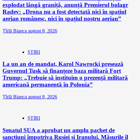
explodat lângă graniță, anunță Premierul bulagr
Radev: „Drona nu a fost detectată nici în spațiul
aerian românesc, nici în spațiul nostru aerian”
Țîrlă Bianca
august 8, 2026
ȘTIRI
La un an de mandat, Karol Nawrocki presează
Guvernul Tusk să finanțeze baza militară Fort
Trump: „Trebuie să instituim o prezență militară
americană permanentă în Polonia”
Țîrlă Bianca
august 8, 2026
ȘTIRI
Senatul SUA a aprobat un amplu pachet de
sancțiuni împotriva Rusiei și Iranului. Măsurile îl