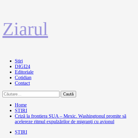
Sari
Ziarul
la
conținut
Primary
Stiri
Menu
DIGI24
Editoriale
Cotidian
Contact
Caută
după:
Home
ȘTIRI
Criză la frontiera SUA – Mexic. Washingtonul promite să
acelereze ritmul expulzărilor de migranţi cu avionul
ȘTIRI