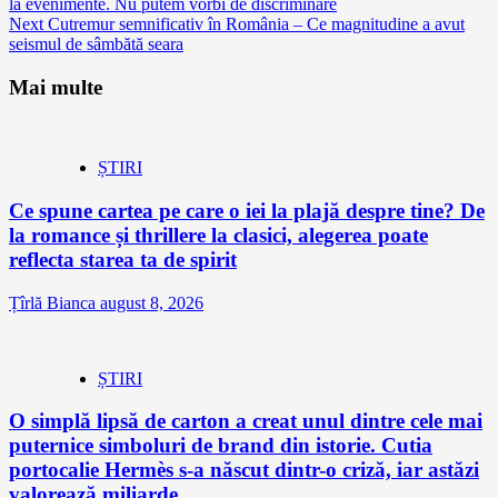
la evenimente. Nu putem vorbi de discriminare
Reading
Next
Cutremur semnificativ în România – Ce magnitudine a avut
seismul de sâmbătă seara
Mai multe
ȘTIRI
Ce spune cartea pe care o iei la plajă despre tine? De
la romance și thrillere la clasici, alegerea poate
reflecta starea ta de spirit
Țîrlă Bianca
august 8, 2026
ȘTIRI
O simplă lipsă de carton a creat unul dintre cele mai
puternice simboluri de brand din istorie. Cutia
portocalie Hermès s-a născut dintr-o criză, iar astăzi
valorează miliarde