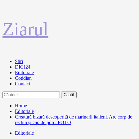
Sari
Ziarul
la
conținut
Primary
Stiri
Menu
DIGI24
Editoriale
Cotidian
Contact
Caută
după:
Home
Editoriale
Creatură bizară descoperită de marinarii italieni. Are corp de
rechin și cap de porc. FOTO
Editoriale