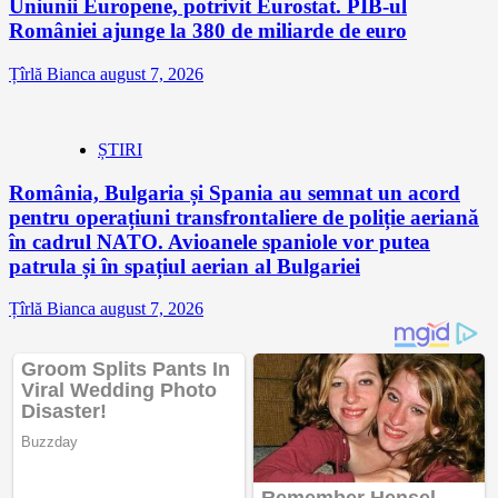
Uniunii Europene, potrivit Eurostat. PIB-ul
României ajunge la 380 de miliarde de euro
Țîrlă Bianca
august 7, 2026
ȘTIRI
România, Bulgaria și Spania au semnat un acord
pentru operațiuni transfrontaliere de poliție aeriană
în cadrul NATO. Avioanele spaniole vor putea
patrula și în spațiul aerian al Bulgariei
Țîrlă Bianca
august 7, 2026