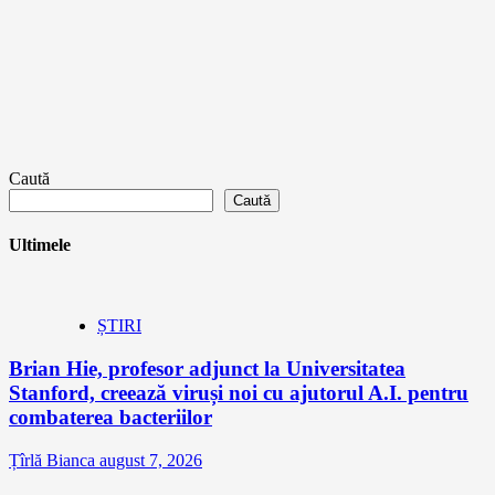
Caută
Caută
Ultimele
ȘTIRI
Brian Hie, profesor adjunct la Universitatea
Stanford, creează viruși noi cu ajutorul A.I. pentru
combaterea bacteriilor
Țîrlă Bianca
august 7, 2026