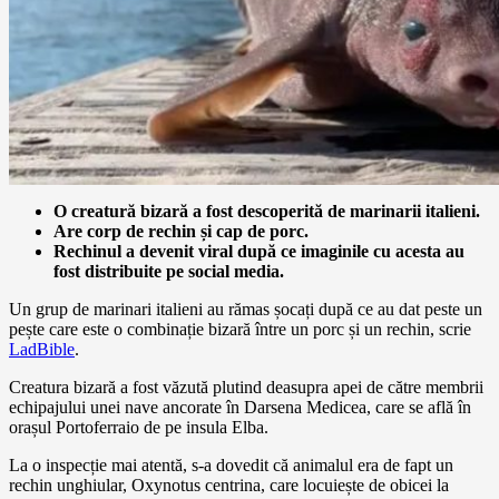
O creatură bizară a fost descoperită de marinarii italieni.
Are corp de rechin și cap de porc.
Rechinul a devenit viral după ce imaginile cu acesta au
fost distribuite pe social media.
Un grup de marinari italieni au rămas șocați după ce au dat peste un
pește care este o combinație bizară între un porc și un rechin, scrie
LadBible
.
Creatura bizară a fost văzută plutind deasupra apei de către membrii
echipajului unei nave ancorate în Darsena Medicea, care se află în
orașul Portoferraio de pe insula Elba.
La o inspecție mai atentă, s-a dovedit că animalul era de fapt un
rechin unghiular, Oxynotus centrina, care locuiește de obicei la