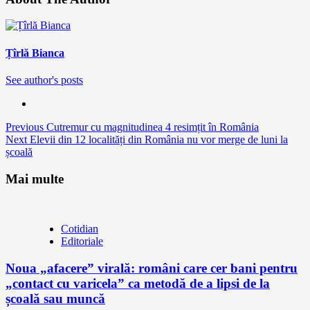
Țîrlă Bianca
See author's posts
Continue
Previous
Cutremur cu magnitudinea 4 resimțit în România
Next
Elevii din 12 localități din România nu vor merge de luni la
Reading
școală
Mai multe
Cotidian
Editoriale
Noua „afacere” virală: români care cer bani pentru
„contact cu varicela” ca metodă de a lipsi de la
școală sau muncă