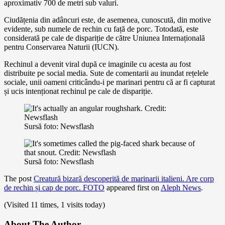
aproximativ 700 de metri sub valuri.
Ciudățenia din adâncuri este, de asemenea, cunoscută, din motive
evidente, sub numele de rechin cu față de porc. Totodată, este
considerată pe cale de dispariție de către Uniunea Internațională
pentru Conservarea Naturii (IUCN).
Rechinul a devenit viral după ce imaginile cu acesta au fost
distribuite pe social media. Sute de comentarii au inundat rețelele
sociale, unii oameni criticându-i pe marinari pentru că ar fi capturat
și ucis intenționat rechinul pe cale de dispariție.
Sursă foto: Newsflash
Sursă foto: Newsflash
The post
Creatură bizară descoperită de marinarii italieni. Are corp
de rechin și cap de porc. FOTO
appeared first on
Aleph News
.
(Visited 11 times, 1 visits today)
About The Author