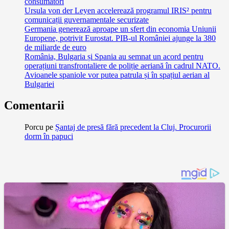
consumatori
Ursula von der Leyen accelerează programul IRIS² pentru
comunicații guvernamentale securizate
Germania generează aproape un sfert din economia Uniunii
Europene, potrivit Eurostat. PIB-ul României ajunge la 380
de miliarde de euro
România, Bulgaria și Spania au semnat un acord pentru
operațiuni transfrontaliere de poliție aeriană în cadrul NATO.
Avioanele spaniole vor putea patrula și în spațiul aerian al
Bulgariei
Comentarii
Porcu
pe
Șantaj de presă fără precedent la Cluj. Procurorii
dorm în papuci