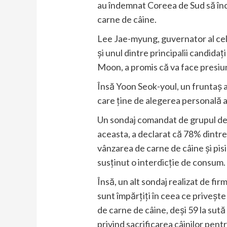
au îndemnat Coreea de Sud să înc
carne de câine.
Lee Jae-myung, guvernator al cel
și unul dintre principalii candidați
Moon, a promis că va face presiun
Însă Yoon Seok-youl, un fruntaș al
care ține de alegerea personală a
Un sondaj comandat de grupul de 
aceasta, a declarat că 78% dintre
vânzarea de carne de câine și pisic
susținut o interdicție de consum.
Însă, un alt sondaj realizat de f
sunt împărțiți în ceea ce priveșt
de carne de câine, deși 59 la sută 
privind sacrificarea câinilor pen