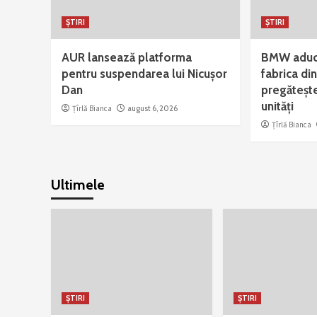
ȘTIRI
ȘTIRI
AUR lansează platforma
BMW aduce
pentru suspendarea lui Nicușor
fabrica din
Dan
pregătește
unități
Țîrlă Bianca
august 6, 2026
Țîrlă Bianca
Ultimele
ȘTIRI
ȘTIRI