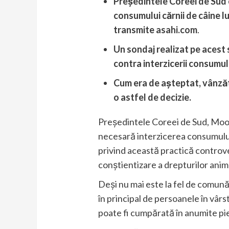
Președintele Coreei de Sud 
consumului cărnii de câine l
transmite
asahi.com
.
Un sondaj realizat pe acest
contra interzicerii consumulu
Cum era de așteptat, vânzăt
o astfel de decizie.
Președintele Coreei de Sud, Moon 
necesară interzicerea consumului
privind această practică controver
conștientizare a drepturilor anim
Deși nu mai este la fel de comun
în principal de persoanele în vârs
poate fi cumpărată în anumite pi