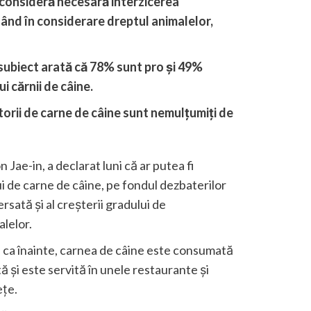
consideră necesară interzicerea
uând în considerare dreptul animalelor,
 subiect arată că 78% sunt pro și 49%
i cărnii de câine.
orii de carne de câine sunt nemulțumiți de
Jae-in, a declarat luni că ar putea fi
 de carne de câine, pe fondul dezbaterilor
sată și al creșterii gradului de
alelor.
ă ca înainte, carnea de câine este consumată
tă și este servită în unele restaurante și
ețe.