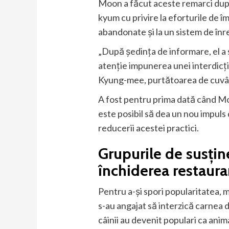
Moon a făcut aceste remarci după
kyum cu privire la eforturile de î
abandonate și la un sistem de înre
„După ședința de informare, el a s
atenție impunerea unei interdicții
Kyung-mee, purtătoarea de cuvânt
A fost pentru prima dată când Moo
este posibil să dea un nou impuls 
reducerii acestei practici.
Grupurile de susți
închiderea restaura
Pentru a-și spori popularitatea, m
s-au angajat să interzică carnea d
câinii au devenit populari ca ani