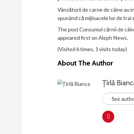
Vânzătorii de carne de câine au in
spunând că mijloacele lor de trai s
The post
Consumul cărnii de câine
appeared first on
Aleph News
.
(Visited 6 times, 1 visits today)
About The Author
Țîrlă Bianc
See autho