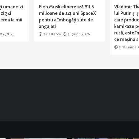
i umanoizi
Elon Musk eliberează 911,5
Vladimir Tk
zig și
milioane de acțiuni SpaceX
lui Putin și
erea la mii
pentru a îmbogăți sute de
care produ
angajați
kamikaze p
rusă, este î
st 6, 2026
Țîrlă Bianca
august 6, 2026
ce mașina s
Țîrlă Bianca