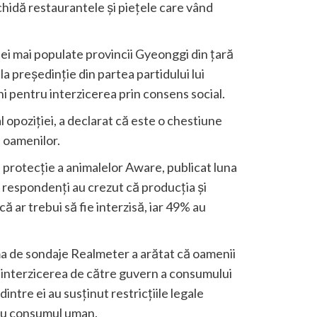
hidă restaurantele și piețele care vând
ei mai populate provincii Gyeonggi din țară
 la președinție din partea partidului lui
i pentru interzicerea prin consens social.
 opoziției, a declarat că este o chestiune
 oamenilor.
protecție a animalelor Aware, publicat luna
 respondenți au crezut că producția și
ă ar trebui să fie interzisă, iar 49% au
irma de sondaje Realmeter a arătat că oamenii
e interzicerea de către guvern a consumului
dintre ei au susținut restricțiile legale
tru consumul uman.