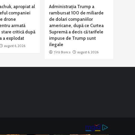
achuk, apropiat al
Administrația Trump a
 șeful companiei
rambursat 100 de miliarde
ce drone
de dolari companiilor
entru armată
americane, după ce Curtea
n stare critică după
Supremă a decis că tarifele
a a explodat
impuse de Trump sunt
ilegale
august 6, 2026
Țîrlă Bianca
august 6, 2026