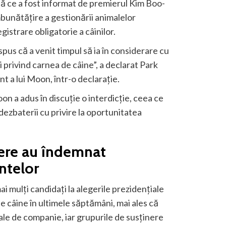
 ce a fost informat de premierul Kim Boo-
mbunătățire a gestionării animalelor
gistrare obligatorie a câinilor.
pus că a venit timpul să ia în considerare cu
 privind carnea de câine”, a declarat Park
 a lui Moon, într-o declarație.
n a adus în discuție o interdicție, ceea ce
dezbaterii cu privire la oportunitatea
nere au îndemnat
ntelor
ai mulți candidați la alegerile prezidențiale
e câine în ultimele săptămâni, mai ales că
male de companie, iar grupurile de susținere