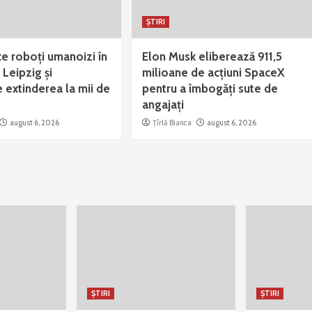
ȘTIRI
 roboți umanoizi în
Elon Musk eliberează 911,5
 Leipzig și
milioane de acțiuni SpaceX
 extinderea la mii de
pentru a îmbogăți sute de
angajați
august 6, 2026
Țîrlă Bianca
august 6, 2026
ȘTIRI
ȘTIRI