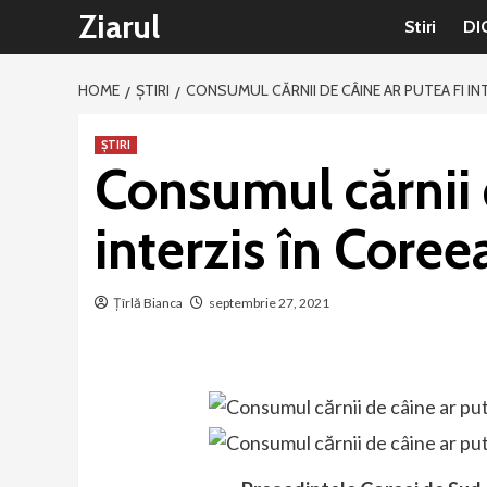
Sari
Ziarul
Stiri
DI
la
conținut
HOME
ȘTIRI
CONSUMUL CĂRNII DE CÂINE AR PUTEA FI IN
ȘTIRI
Consumul cărnii d
interzis în Core
Țîrlă Bianca
septembrie 27, 2021