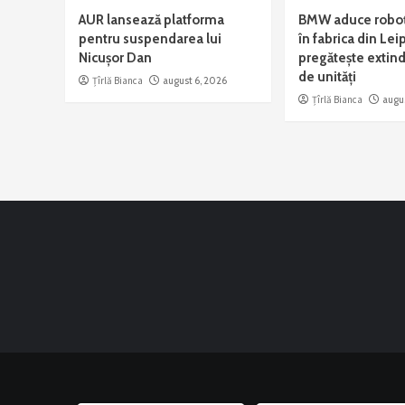
AUR lansează platforma
BMW aduce roboț
pentru suspendarea lui
în fabrica din Leip
Nicușor Dan
pregătește extind
de unități
Țîrlă Bianca
august 6, 2026
Țîrlă Bianca
augu