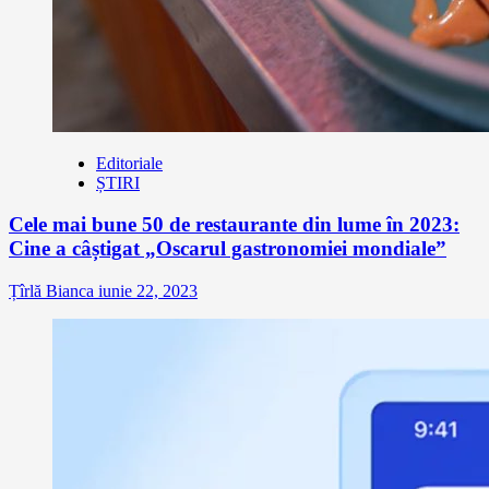
Editoriale
ȘTIRI
Cele mai bune 50 de restaurante din lume în 2023:
Cine a câștigat „Oscarul gastronomiei mondiale”
Țîrlă Bianca
iunie 22, 2023