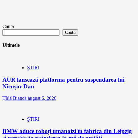
Caută
Caută
Ultimele
ȘTIRI
AUR lansează platforma pentru suspendarea lui
Nicușor Dan
Țîrlă Bianca
august 6, 2026
ȘTIRI
BMW aduce roboți umanoizi în fabrica din Leipzig
și pregătește extinderea la mii de unități