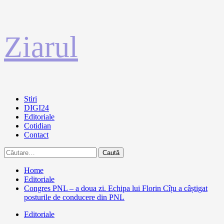
Sari
Ziarul
la
conținut
Primary
Stiri
Menu
DIGI24
Editoriale
Cotidian
Contact
Caută
după:
Home
Editoriale
Congres PNL – a doua zi. Echipa lui Florin Cîțu a câștigat
posturile de conducere din PNL
Editoriale