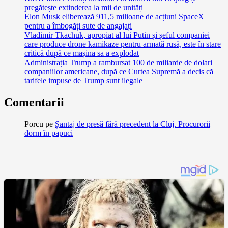
pregătește extinderea la mii de unități
Elon Musk eliberează 911,5 milioane de acțiuni SpaceX
pentru a îmbogăți sute de angajați
Vladimir Tkachuk, apropiat al lui Putin și șeful companiei
care produce drone kamikaze pentru armată rusă, este în stare
critică după ce mașina sa a explodat
Administrația Trump a rambursat 100 de miliarde de dolari
companiilor americane, după ce Curtea Supremă a decis că
tarifele impuse de Trump sunt ilegale
Comentarii
Porcu
pe
Șantaj de presă fără precedent la Cluj. Procurorii
dorm în papuci