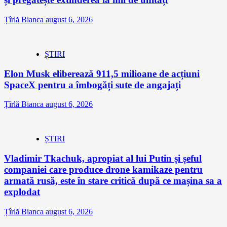
Țîrlă Bianca
august 6, 2026
ȘTIRI
Elon Musk eliberează 911,5 milioane de acțiuni
SpaceX pentru a îmbogăți sute de angajați
Țîrlă Bianca
august 6, 2026
ȘTIRI
Vladimir Tkachuk, apropiat al lui Putin și șeful
companiei care produce drone kamikaze pentru
armată rusă, este în stare critică după ce mașina sa a
explodat
Țîrlă Bianca
august 6, 2026