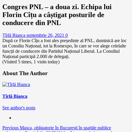
Congres PNL – a doua zi. Echipa lui
Florin Cîțu a câștigat posturile de
conducere din PNL
Țîrlă Bianca
septembrie 26, 2021
0
După ce Florin Cîțu a fost ales președinte al PNL, duminică are loc
un Consiliu Național, tot la Romexpo, în care se vor alege celelalte
funcții de conducere din Partidul Național Liberal. La Consiliul
Național participă 2.000 de delegați.
(Visited 5 times, 1 visits today)
About The Author
Țîrlă Bianca
See author's posts
Continue
Previous
Masca, obligatorie în București în spațiile publice