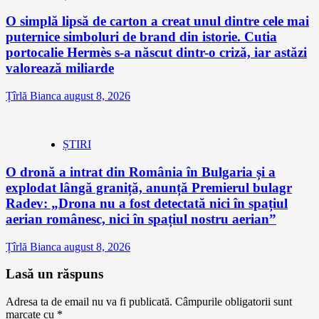
O simplă lipsă de carton a creat unul dintre cele mai
puternice simboluri de brand din istorie. Cutia
portocalie Hermès s-a născut dintr-o criză, iar astăzi
valorează miliarde
Țîrlă Bianca
august 8, 2026
ȘTIRI
O dronă a intrat din România în Bulgaria și a
explodat lângă graniță, anunță Premierul bulagr
Radev: „Drona nu a fost detectată nici în spațiul
aerian românesc, nici în spațiul nostru aerian”
Țîrlă Bianca
august 8, 2026
Lasă un răspuns
Adresa ta de email nu va fi publicată.
Câmpurile obligatorii sunt
marcate cu
*