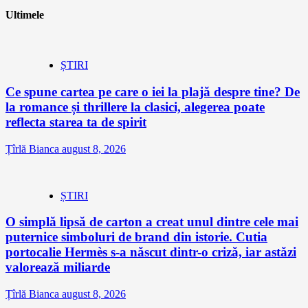
Ultimele
ȘTIRI
Ce spune cartea pe care o iei la plajă despre tine? De
la romance și thrillere la clasici, alegerea poate
reflecta starea ta de spirit
Țîrlă Bianca
august 8, 2026
ȘTIRI
O simplă lipsă de carton a creat unul dintre cele mai
puternice simboluri de brand din istorie. Cutia
portocalie Hermès s-a născut dintr-o criză, iar astăzi
valorează miliarde
Țîrlă Bianca
august 8, 2026