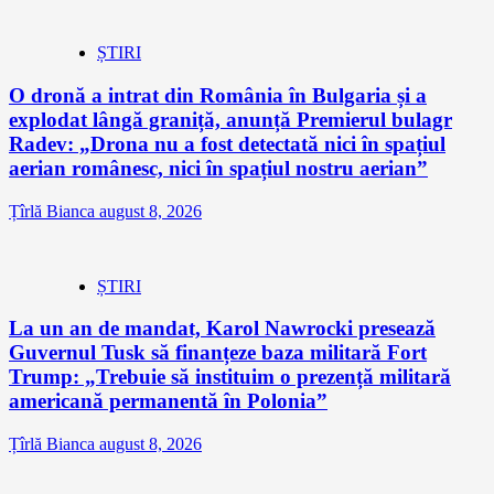
ȘTIRI
O dronă a intrat din România în Bulgaria și a
explodat lângă graniță, anunță Premierul bulagr
Radev: „Drona nu a fost detectată nici în spațiul
aerian românesc, nici în spațiul nostru aerian”
Țîrlă Bianca
august 8, 2026
ȘTIRI
La un an de mandat, Karol Nawrocki presează
Guvernul Tusk să finanțeze baza militară Fort
Trump: „Trebuie să instituim o prezență militară
americană permanentă în Polonia”
Țîrlă Bianca
august 8, 2026