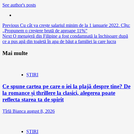
See author's posts
Continue
Previous
Cu cât va crește salariul minim de la 1 ianuarie 2022. Cîțu:
„Propunem o creștere brută de aproape 11%”
Reading
Next
O menajeră din Filipine a fost condamnată la închisoare după
ce a pus apă din toaletă în apa de băut a familiei la care lucra
Mai multe
ȘTIRI
Ce spune cartea pe care o iei la plajă despre tine? De
la romance și thrillere la clasici, alegerea poate
reflecta starea ta de spirit
Țîrlă Bianca
august 8, 2026
ȘTIRI