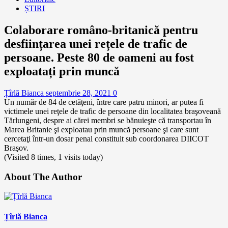
ȘTIRI
Colaborare româno-britanică pentru
desființarea unei rețele de trafic de
persoane. Peste 80 de oameni au fost
exploatați prin muncă
Țîrlă Bianca
septembrie 28, 2021
0
Un număr de 84 de cetăţeni, între care patru minori, ar putea fi
victimele unei reţele de trafic de persoane din localitatea braşoveană
Tărlungeni, despre ai cărei membri se bănuieşte că transportau în
Marea Britanie şi exploatau prin muncă persoane şi care sunt
cercetaţi într-un dosar penal constituit sub coordonarea DIICOT
Braşov.
(Visited 8 times, 1 visits today)
About The Author
Țîrlă Bianca