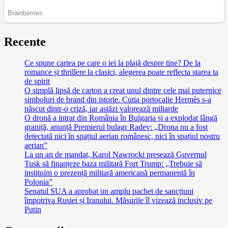
Recente
Ce spune cartea pe care o iei la plajă despre tine? De la
romance și thrillere la clasici, alegerea poate reflecta starea ta
de spirit
O simplă lipsă de carton a creat unul dintre cele mai puternice
simboluri de brand din istorie. Cutia portocalie Hermès s-a
născut dintr-o criză, iar astăzi valorează miliarde
O dronă a intrat din România în Bulgaria și a explodat lângă
graniță, anunță Premierul bulagr Radev: „Drona nu a fost
detectată nici în spațiul aerian românesc, nici în spațiul nostru
aerian”
La un an de mandat, Karol Nawrocki presează Guvernul
Tusk să finanțeze baza militară Fort Trump: „Trebuie să
instituim o prezență militară americană permanentă în
Polonia”
Senatul SUA a aprobat un amplu pachet de sancțiuni
împotriva Rusiei și Iranului. Măsurile îl vizează inclusiv pe
Putin