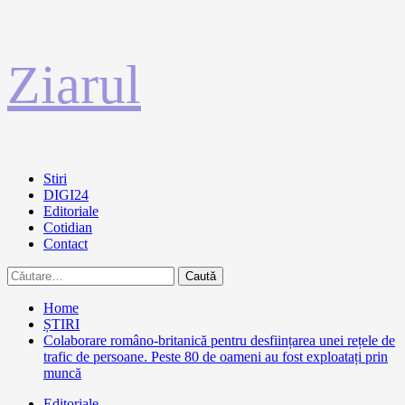
Sari
Ziarul
la
conținut
Primary
Stiri
Menu
DIGI24
Editoriale
Cotidian
Contact
Caută
după:
Home
ȘTIRI
Colaborare româno-britanică pentru desființarea unei rețele de
trafic de persoane. Peste 80 de oameni au fost exploatați prin
muncă
Editoriale