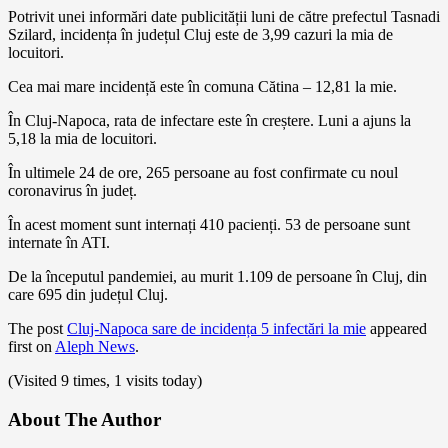
Potrivit unei informări date publicității luni de către prefectul Tasnadi
Szilard, incidența în județul Cluj este de 3,99 cazuri la mia de
locuitori.
Cea mai mare incidență este în comuna Cătina – 12,81 la mie.
În Cluj-Napoca, rata de infectare este în creștere. Luni a ajuns la
5,18 la mia de locuitori.
În ultimele 24 de ore, 265 persoane au fost confirmate cu noul
coronavirus în județ.
În acest moment sunt internați 410 pacienți. 53 de persoane sunt
internate în ATI.
De la începutul pandemiei, au murit 1.109 de persoane în Cluj, din
care 695 din județul Cluj.
The post
Cluj-Napoca sare de incidența 5 infectări la mie
appeared
first on
Aleph News
.
(Visited 9 times, 1 visits today)
About The Author