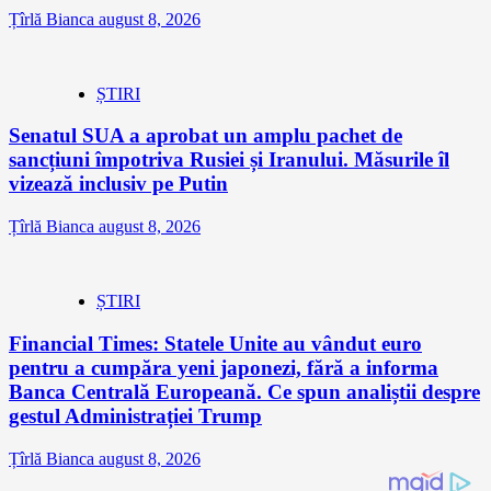
Țîrlă Bianca
august 8, 2026
ȘTIRI
Senatul SUA a aprobat un amplu pachet de
sancțiuni împotriva Rusiei și Iranului. Măsurile îl
vizează inclusiv pe Putin
Țîrlă Bianca
august 8, 2026
ȘTIRI
Financial Times: Statele Unite au vândut euro
pentru a cumpăra yeni japonezi, fără a informa
Banca Centrală Europeană. Ce spun analiștii despre
gestul Administrației Trump
Țîrlă Bianca
august 8, 2026