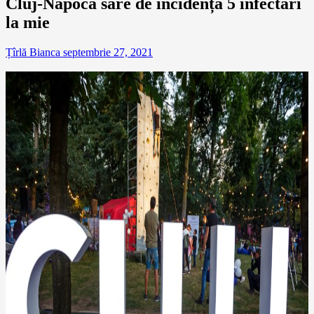
Cluj-Napoca sare de incidența 5 infectări
la mie
Țîrlă Bianca
septembrie 27, 2021