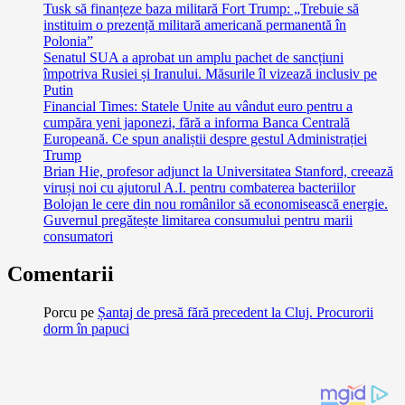
Tusk să finanțeze baza militară Fort Trump: „Trebuie să
instituim o prezență militară americană permanentă în
Polonia”
Senatul SUA a aprobat un amplu pachet de sancțiuni
împotriva Rusiei și Iranului. Măsurile îl vizează inclusiv pe
Putin
Financial Times: Statele Unite au vândut euro pentru a
cumpăra yeni japonezi, fără a informa Banca Centrală
Europeană. Ce spun analiștii despre gestul Administrației
Trump
Brian Hie, profesor adjunct la Universitatea Stanford, creează
viruși noi cu ajutorul A.I. pentru combaterea bacteriilor
Bolojan le cere din nou românilor să economisească energie.
Guvernul pregătește limitarea consumului pentru marii
consumatori
Comentarii
Porcu
pe
Șantaj de presă fără precedent la Cluj. Procurorii
dorm în papuci