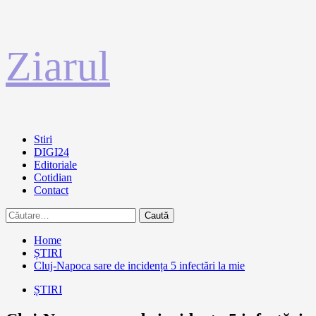
Sari
Ziarul
la
conținut
Primary
Stiri
Menu
DIGI24
Editoriale
Cotidian
Contact
Caută
după:
Home
ȘTIRI
Cluj-Napoca sare de incidența 5 infectări la mie
ȘTIRI