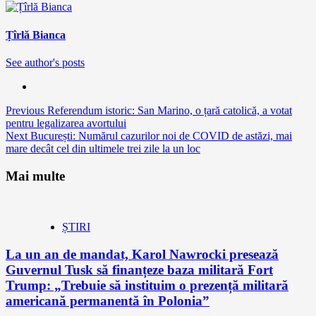
Țîrlă Bianca
See author's posts
Continue
Previous
Referendum istoric: San Marino, o țară catolică, a votat
pentru legalizarea avortului
Reading
Next
București: Numărul cazurilor noi de COVID de astăzi, mai
mare decât cel din ultimele trei zile la un loc
Mai multe
ȘTIRI
La un an de mandat, Karol Nawrocki presează
Guvernul Tusk să finanțeze baza militară Fort
Trump: „Trebuie să instituim o prezență militară
americană permanentă în Polonia”