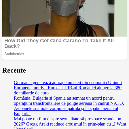
Recente
Germania generează aproape un sfert din economia Uniunii
Europene, potrivit Eurostat. PIB-ul României ajunge la 380
de miliarde de euro
România, Bulgaria și Spania au semnat un acord pentru
operațiuni transfrontaliere de poliție aeriană în cadrul NATO.
Avioanele spaniole vor putea patrula și în spațiul aerian al
Bulgariei
Mai poate un film despre sexualitate să provoace scandal în
2026? Gregg Araki readuce erotismul în prim-plan cu „I Want