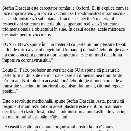
Ștefan Dascălu este cercetător român la Oxford. El îți explică cum se
face imprimarea. „În loc ca vaccinul să fie administrat intramuscular,
el se administrează subcutanat. Practic se specifică materialul
respectiv și structura materialului și aparatul realizează structura
tridimensională a obiectului în sine. În cazul acesta, acele microace
destinate pentru vaccinare.”
FOX17 News spune într-un material că „este un mic plasture flexibil
la fel de mic ca vârful degetului. Un bandaj de înaltă tehnologie care
nu este conceput pentru a opri sângerarea, este un mod de a lupta
împotriva coronavirusului.”
Louis D. Falo, profesor universitar din SUA spune că plasturele
„este format din sute de microace care au dimensiunea unui fir de
păr uman. Noi folosim această nouă tehnologie în încercarea de a
transmite vaccinul în interiorul organismului uman, cât mai repede
posibil.”
Este o revoluție medicinală, spune Ștefan Dascălu. Asta, pentru că
răspunsul imun rezultat din acest plasture este de 50 ori mai mare
decât la cel clasic. Însă, până la administrarea unui astfel de vaccin,
va mai trebui să așteptăm câțiva ani.
„Această locație predispune organismul nostru la un răspuns