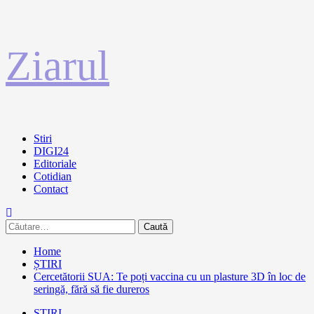
Sari
Ziarul
la
conținut
Primary
Stiri
Menu
DIGI24
Editoriale
Cotidian
Contact
Caută
după:
Home
ȘTIRI
Cercetătorii SUA: Te poți vaccina cu un plasture 3D în loc de
seringă, fără să fie dureros
ȘTIRI