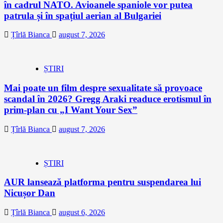
în cadrul NATO. Avioanele spaniole vor putea
patrula și în spațiul aerian al Bulgariei
Țîrlă Bianca
august 7, 2026
ȘTIRI
Mai poate un film despre sexualitate să provoace
scandal în 2026? Gregg Araki readuce erotismul în
prim-plan cu „I Want Your Sex”
Țîrlă Bianca
august 7, 2026
ȘTIRI
AUR lansează platforma pentru suspendarea lui
Nicușor Dan
Țîrlă Bianca
august 6, 2026