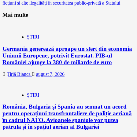
ficțiuni și alte ilegalități în securitatea public-privată a Statului
Mai multe
ȘTIRI
Germania generează aproape un sfert din economia
Uniunii Europene, potrivit Eurostat. PIB-ul
României ajunge la 380 de miliarde de euro
Țîrlă Bianca
august 7, 2026
ȘTIRI
România, Bulgaria și Spania au semnat un acord
pentru operațiuni transfrontaliere de poliție aeriană
în cadrul NATO. Avioanele spaniole vor putea
patrula și în spațiul aerian al Bulgariei