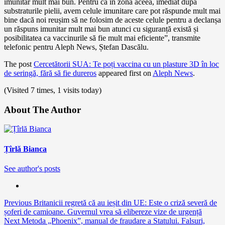
imunitar mult mai bun. Pentru că în zona aceea, imediat după
substraturile pielii, avem celule imunitare care pot răspunde mult mai
bine dacă noi reușim să ne folosim de aceste celule pentru a declanșa
un răspuns imunitar mult mai bun atunci cu siguranță există și
posibilitatea ca vaccinurile să fie mult mai eficiente”, transmite
telefonic pentru Aleph News, Ștefan Dascălu.
The post
Cercetătorii SUA: Te poți vaccina cu un plasture 3D în loc
de seringă, fără să fie dureros
appeared first on
Aleph News
.
(Visited 7 times, 1 visits today)
About The Author
Țîrlă Bianca
See author's posts
Continue
Previous
Britanicii regretă că au ieșit din UE: Este o criză severă de
șoferi de camioane. Guvernul vrea să elibereze vize de urgență
Reading
Next
Metoda „Phoenix”, manual de fraudare a Statului. Falsuri,