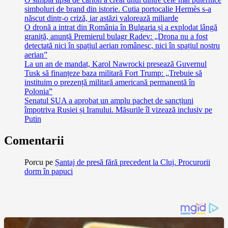
simboluri de brand din istorie. Cutia portocalie Hermès s-a
născut dintr-o criză, iar astăzi valorează miliarde
O dronă a intrat din România în Bulgaria și a explodat lângă
graniță, anunță Premierul bulagr Radev: „Drona nu a fost
detectată nici în spațiul aerian românesc, nici în spațiul nostru
aerian”
La un an de mandat, Karol Nawrocki presează Guvernul
Tusk să finanțeze baza militară Fort Trump: „Trebuie să
instituim o prezență militară americană permanentă în
Polonia”
Senatul SUA a aprobat un amplu pachet de sancțiuni
împotriva Rusiei și Iranului. Măsurile îl vizează inclusiv pe
Putin
Comentarii
Porcu
pe
Șantaj de presă fără precedent la Cluj. Procurorii
dorm în papuci