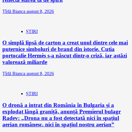
Țîrlă Bianca
august 8, 2026
ȘTIRI
O simplă lipsă de carton a creat unul dintre cele mai
puternice simboluri de brand din istorie. Cutia
portocalie Hermès s-a născut dintr-o criză, iar astăzi
valorează miliarde
Țîrlă Bianca
august 8, 2026
ȘTIRI
O dronă a intrat din România în Bulgaria și a
explodat lângă graniță, anunță Premierul bulagr
Radev: „Drona nu a fost detectată nici în spațiul
aerian românesc, nici în spațiul nostru aerian”