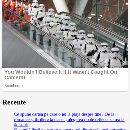
Recente
Ce spune cartea pe care o iei la plajă despre tine? De la
romance și thrillere la clasici, alegerea poate reflecta starea ta
de spirit
O simplă lipsă de carton a creat unul dintre cele mai puternice