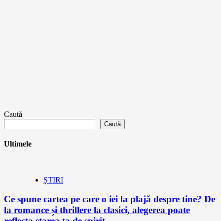
Caută
Caută
Ultimele
ȘTIRI
Ce spune cartea pe care o iei la plajă despre tine? De
la romance și thrillere la clasici, alegerea poate
reflecta starea ta de spirit