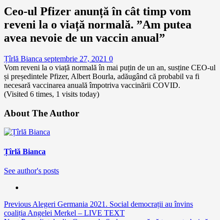
Ceo-ul Pfizer anunță în cât timp vom
reveni la o viață normală. ”Am putea
avea nevoie de un vaccin anual”
Țîrlă Bianca
septembrie 27, 2021
0
Vom reveni la o viață normală în mai puțin de un an, susține CEO-ul
și președintele Pfizer, Albert Bourla, adăugând că probabil va fi
necesară vaccinarea anuală împotriva vaccinării COVID.
(Visited 6 times, 1 visits today)
About The Author
Țîrlă Bianca
See author's posts
Continue
Previous
Alegeri Germania 2021. Social democrații au învins
coaliția Angelei Merkel – LIVE TEXT
Reading