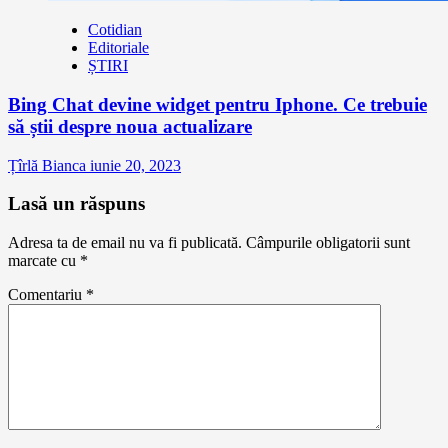
Cotidian
Editoriale
ȘTIRI
Bing Chat devine widget pentru Iphone. Ce trebuie
să știi despre noua actualizare
Țîrlă Bianca
iunie 20, 2023
Lasă un răspuns
Adresa ta de email nu va fi publicată.
Câmpurile obligatorii sunt
marcate cu
*
Comentariu
*