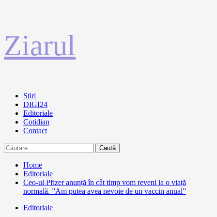
Sari
Ziarul
la
conținut
Primary
Stiri
Menu
DIGI24
Editoriale
Cotidian
Contact
Caută
după:
Home
Editoriale
Ceo-ul Pfizer anunță în cât timp vom reveni la o viață
normală. ”Am putea avea nevoie de un vaccin anual”
Editoriale