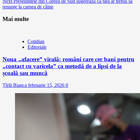
Next
Președintele din Coreea de Sud sugerează că țara ar trebui să
renunțe la carnea de câine
Mai multe
Cotidian
Editoriale
Noua „afacere” virală: români care cer bani pentru
„contact cu varicela” ca metodă de a lipsi de la
școală sau muncă
Țîrlă Bianca
februarie 15, 2026
0