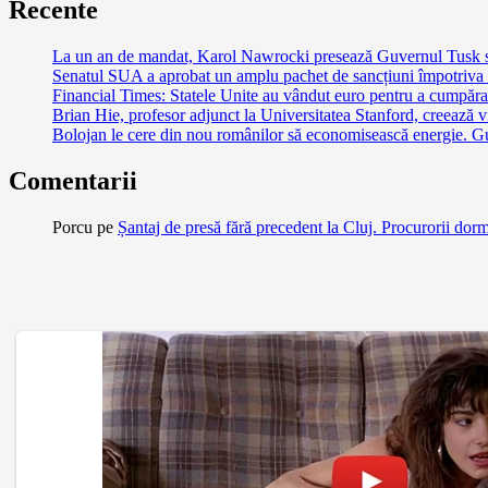
Recente
La un an de mandat, Karol Nawrocki presează Guvernul Tusk să 
Senatul SUA a aprobat un amplu pachet de sancțiuni împotriva Ru
Financial Times: Statele Unite au vândut euro pentru a cumpăra
Brian Hie, profesor adjunct la Universitatea Stanford, creează vi
Bolojan le cere din nou românilor să economisească energie. G
Comentarii
Porcu
pe
Șantaj de presă fără precedent la Cluj. Procurorii dor