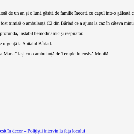
vârstă de un an și o lună găsită de familie înecată cu capul într-o găleată
i a fost trimisă o ambulanță C2 din Bârlad ce a ajuns la caz în câteva minu
 profundă, instabil hemodinamic și respirator.
de urgență la Spitalul Bârlad.
ânta Maria” Iași cu o ambulanță de Terapie Intensivă Mobilă.
în decor – Polițiștii intervin la fața locului