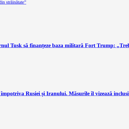
in străinătate”
l Tusk să finanțeze baza militară Fort Trump: „Trebu
potriva Rusiei și Iranului. Măsurile îl vizează inclus