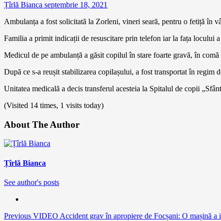
Țîrlă Bianca
septembrie 18, 2021
Ambulanța a fost solicitată la Zorleni, vineri seară, pentru o fetiță în 
Familia a primit indicații de resuscitare prin telefon iar la fața loculu
Medicul de pe ambulanță a găsit copilul în stare foarte gravă, în comă
După ce s-a reușit stabilizarea copilașului, a fost transportat în regim 
Unitatea medicală a decis transferul acesteia la Spitalul de copii „Sf
(Visited 14 times, 1 visits today)
About The Author
Țîrlă Bianca
See author's posts
Continue
Previous
VIDEO Accident grav în apropiere de Focșani: O mașină a ieșit 