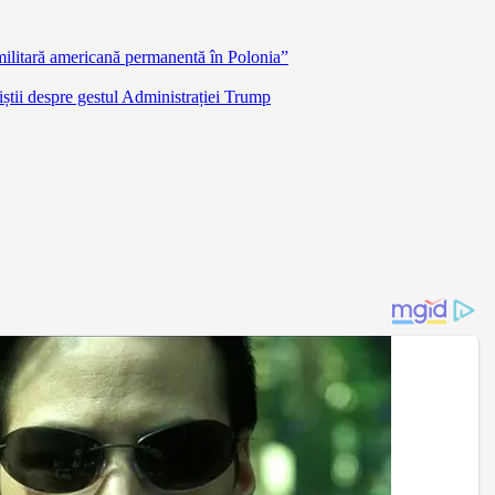
militară americană permanentă în Polonia”
știi despre gestul Administrației Trump