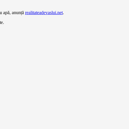
 cu apă, anunță
realitateadevaslui.net
.
te.