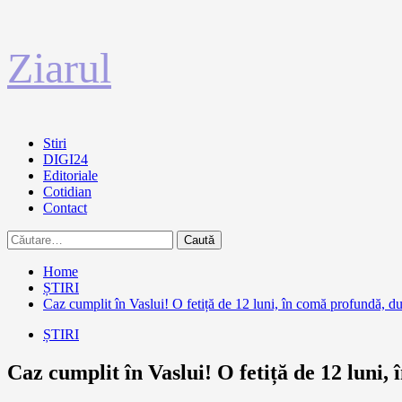
Sari
Ziarul
la
conținut
Primary
Stiri
Menu
DIGI24
Editoriale
Cotidian
Contact
Caută
după:
Home
ȘTIRI
Caz cumplit în Vaslui! O fetiță de 12 luni, în comă profundă, du
ȘTIRI
Caz cumplit în Vaslui! O fetiță de 12 luni,