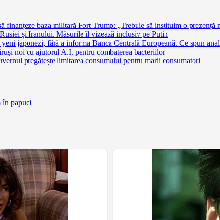
finanțeze baza militară Fort Trump: „Trebuie să instituim o prezență 
siei și Iranului. Măsurile îl vizează inclusiv pe Putin
 yeni japonezi, fără a informa Banca Centrală Europeană. Ce spun anali
ruși noi cu ajutorul A.I. pentru combaterea bacteriilor
uvernul pregătește limitarea consumului pentru marii consumatori
m în papuci