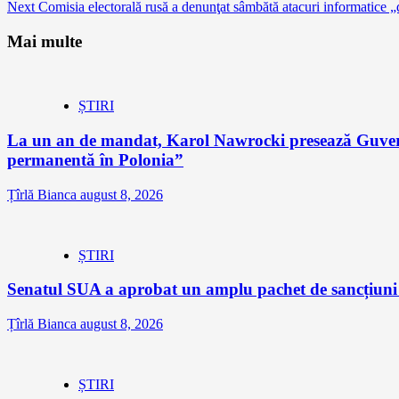
Next
Comisia electorală rusă a denunţat sâmbătă atacuri informatice „d
Reading
Mai multe
ȘTIRI
La un an de mandat, Karol Nawrocki presează Guvernu
permanentă în Polonia”
Țîrlă Bianca
august 8, 2026
ȘTIRI
Senatul SUA a aprobat un amplu pachet de sancțiuni îm
Țîrlă Bianca
august 8, 2026
ȘTIRI