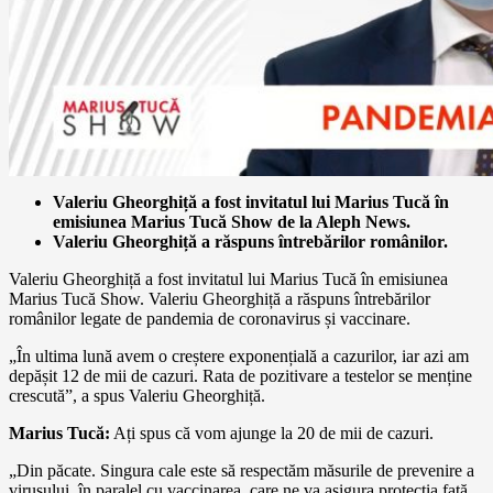
Valeriu Gheorghiță a fost invitatul lui Marius Tucă în
emisiunea Marius Tucă Show de la Aleph News.
Valeriu Gheorghiță a răspuns întrebărilor românilor.
Valeriu Gheorghiță a fost invitatul lui Marius Tucă în emisiunea
Marius Tucă Show. Valeriu Gheorghiță a răspuns întrebărilor
românilor legate de pandemia de coronavirus și vaccinare.
„În ultima lună avem o creștere exponențială a cazurilor, iar azi am
depășit 12 de mii de cazuri. Rata de pozitivare a testelor se menține
crescută”, a spus Valeriu Gheorghiță.
Marius Tucă:
Ați spus că vom ajunge la 20 de mii de cazuri.
„Din păcate. Singura cale este să respectăm măsurile de prevenire a
virusului, în paralel cu vaccinarea, care ne va asigura protecția față