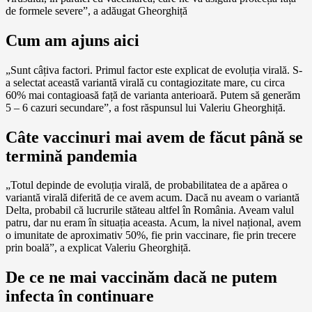
de formele severe”, a adăugat Gheorghiță
Cum am ajuns aici
„Sunt câțiva factori. Primul factor este explicat de evoluția virală. S-
a selectat această variantă virală cu contagiozitate mare, cu circa
60% mai contagioasă față de varianta anterioară. Putem să generăm
5 – 6 cazuri secundare”, a fost răspunsul lui Valeriu Gheorghiță.
Câte vaccinuri mai avem de făcut până se
termină pandemia
„Totul depinde de evoluția virală, de probabilitatea de a apărea o
variantă virală diferită de ce avem acum. Dacă nu aveam o variantă
Delta, probabil că lucrurile stăteau altfel în România. Aveam valul
patru, dar nu eram în situația aceasta. Acum, la nivel național, avem
o imunitate de aproximativ 50%, fie prin vaccinare, fie prin trecere
prin boală”, a explicat Valeriu Gheorghiță.
De ce ne mai vaccinăm dacă ne putem
infecta în continuare