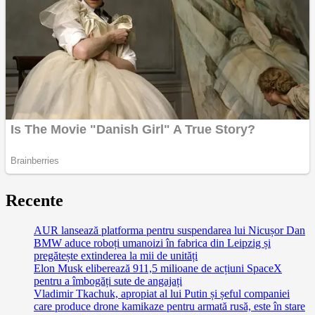
Recente
AUR lansează platforma pentru suspendarea lui Nicușor Dan
BMW aduce roboți umanoizi în fabrica din Leipzig și
pregătește extinderea la mii de unități
Elon Musk eliberează 911,5 milioane de acțiuni SpaceX
pentru a îmbogăți sute de angajați
Vladimir Tkachuk, apropiat al lui Putin și șeful companiei
care produce drone kamikaze pentru armată rusă, este în stare