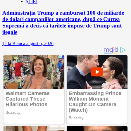
ȘTIRI
Administrația Trump a rambursat 100 de miliarde
de dolari companiilor americane, după ce Curtea
Supremă a decis că tarifele impuse de Trump sunt
ilegale
Țîrlă Bianca
august 6, 2026