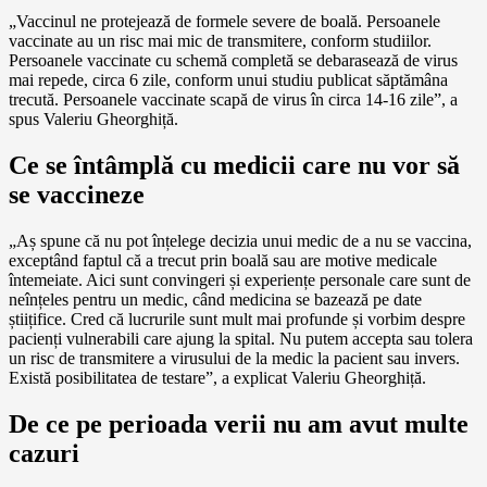
„Vaccinul ne protejează de formele severe de boală. Persoanele
vaccinate au un risc mai mic de transmitere, conform studiilor.
Persoanele vaccinate cu schemă completă se debarasează de virus
mai repede, circa 6 zile, conform unui studiu publicat săptămâna
trecută. Persoanele vaccinate scapă de virus în circa 14-16 zile”, a
spus Valeriu Gheorghiță.
Ce se întâmplă cu medicii care nu vor să
se vaccineze
„Aș spune că nu pot înțelege decizia unui medic de a nu se vaccina,
exceptând faptul că a trecut prin boală sau are motive medicale
întemeiate. Aici sunt convingeri și experiențe personale care sunt de
neînțeles pentru un medic, când medicina se bazează pe date
știițifice. Cred că lucrurile sunt mult mai profunde și vorbim despre
pacienți vulnerabili care ajung la spital. Nu putem accepta sau tolera
un risc de transmitere a virusului de la medic la pacient sau invers.
Există posibilitatea de testare”, a explicat Valeriu Gheorghiță.
De ce pe perioada verii nu am avut multe
cazuri