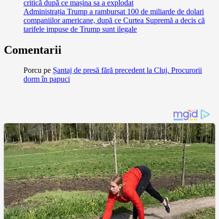
critică după ce mașina sa a explodat
Administrația Trump a rambursat 100 de miliarde de dolari
companiilor americane, după ce Curtea Supremă a decis că
tarifele impuse de Trump sunt ilegale
Comentarii
Porcu
pe
Șantaj de presă fără precedent la Cluj. Procurorii
dorm în papuci