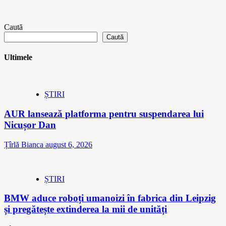
Caută
Caută
Ultimele
ȘTIRI
AUR lansează platforma pentru suspendarea lui
Nicușor Dan
Țîrlă Bianca
august 6, 2026
ȘTIRI
BMW aduce roboți umanoizi în fabrica din Leipzig
și pregătește extinderea la mii de unități