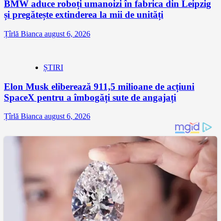
BMW aduce roboți umanoizi în fabrica din Leipzig
și pregătește extinderea la mii de unități
Țîrlă Bianca
august 6, 2026
ȘTIRI
Elon Musk eliberează 911,5 milioane de acțiuni
SpaceX pentru a îmbogăți sute de angajați
Țîrlă Bianca
august 6, 2026