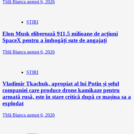
Țîrlă Bianca
august 6, 2026
ȘTIRI
Elon Musk eliberează 911,5 milioane de acțiuni
SpaceX pentru a îmbogăți sute de angajați
Țîrlă Bianca
august 6, 2026
ȘTIRI
Vladimir Tkachuk, apropiat al lui Putin și șeful
companiei care produce drone kamikaze pentru
armată rusă, este în stare critică după ce mașina sa a
explodat
Țîrlă Bianca
august 6, 2026