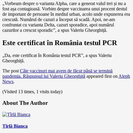
„Vorbeam despre o varianta Alpha, care a generat valul trei și nu a
fost așa contagioasă. Vorbim despre vaccinarea unui procent destul
de important de persoane în mediul urban, acolo unde expunerea era
crescută. Numărul de cazuri a început să scadă. Apoi, ne-am
confruntat cu varianta Delta, cazuri sporadice, apoi numărul
cazurilor a crescut sporadic”, a spus Valeriu Gheorghiță.
Este certificat în România testul PCR
„Da, este certificat în România testul PCR”, a spus Valeriu
Gheorghiță.
The post
Câte vaccinuri mai avem de făcut până se termină
pandemia. Răspunsul lui Valeriu Gheorghiță
appeared first on
Aleph
News
.
(Visited 13 times, 1 visits today)
About The Author
Țîrlă Bianca