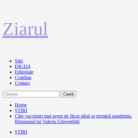
Sari
Ziarul
la
conținut
Primary
Stiri
Menu
DIGI24
Editoriale
Cotidian
Contact
Caută
după:
Home
ȘTIRI
Câte vaccinuri mai avem de făcut până se termină pandemia.
Răspunsul lui Valeriu Gheorghiță
ȘTIRI