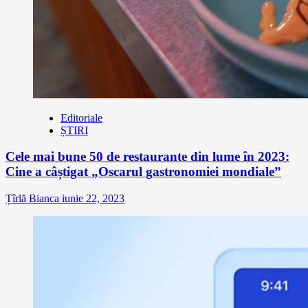
Editoriale
ȘTIRI
Cele mai bune 50 de restaurante din lume în 2023:
Cine a câștigat „Oscarul gastronomiei mondiale”
Țîrlă Bianca
iunie 22, 2023