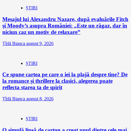
ȘTIRI
Mesajul lui Alexandru Nazare, după evaluările Fitch
și Moody’s asupra României: „Este un răgaz, dar în
niciun caz un motiv de relaxare”
Țîrlă Bianca
august 9, 2026
ȘTIRI
Ce spune cartea pe care o iei la plajă despre tine? De
la romance și thrillere la clasici, alegerea poate
reflecta starea ta de spirit
Țîrlă Bianca
august 8, 2026
ȘTIRI
O simplă lipsă de carton a creat unul dintre cele mai