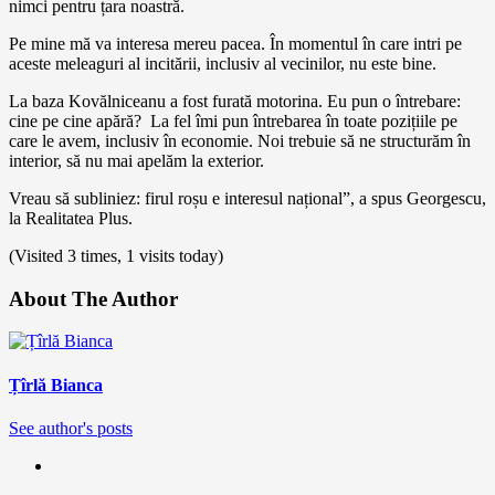
nimci pentru țara noastră.
Pe mine mă va interesa mereu pacea. În momentul în care intri pe
aceste meleaguri al incitării, inclusiv al vecinilor, nu este bine.
La baza Kovălniceanu a fost furată motorina. Eu pun o întrebare:
cine pe cine apără? La fel îmi pun întrebarea în toate pozițiile pe
care le avem, inclusiv în economie. Noi trebuie să ne structurăm în
interior, să nu mai apelăm la exterior.
Vreau să subliniez: firul roșu e interesul național”, a spus Georgescu,
la Realitatea Plus.
(Visited 3 times, 1 visits today)
About The Author
Țîrlă Bianca
See author's posts