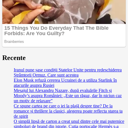
Recente
Iranul pune șase condiții Statelor Unite pentru redeschiderea
Strâmtorii Ormuz. Care sunt acestea
Elon Musk refuză cererea Ucrainei de a utiliza Starlink în
atacurile asupra Rusiei
Mesajul lui Alexandru Nazare, după evaluările Fitch și
Moody’s asupra României: „Este un răgaz, dar în niciun caz
un motiv de relaxare”
Ce spune cartea pe care o iei la plajă despre tine? De la
romance și thrillere la clasici, alegerea poate reflecta starea ta
de spirit
O simplă lipsă de carton a creat unul dintre cele mai puternice
simboluri de brand din istorie. Cutia portocalie Hermès s-a