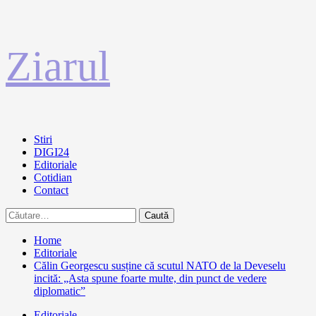
Sari
Ziarul
la
conținut
Primary
Stiri
Menu
DIGI24
Editoriale
Cotidian
Contact
Caută
după:
Home
Editoriale
Călin Georgescu susține că scutul NATO de la Deveselu
incită: „Asta spune foarte multe, din punct de vedere
diplomatic”
Editoriale