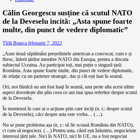
Călin Georgescu susține că scutul NATO
de la Deveselu incită: „Asta spune foarte
multe, din punct de vedere diplomatic”
Țîrlă Bianca
februarie 7, 2022
„Aum două săptămâni președintele american a convocat, cum e și
firesc, liderii țărilor membre NATO din Europa, pentru a discuta
subiectul Ucraina. Au participat toți, mai puțin o singură țară:
România. Asta spune foarte multe, din punct de vedere diplomatic,
de relație cu un partener strategic, dar și cât ești luat în seamă.
Ori, noi fiindcă nu am fost luați în seamă, una peste alta acest ultim
aspect dovedește din plin ceea ce am mai spus referitor despre scutul
de la Deveselu.
În momenul în care ai o acțiune prin care inciți (n. r.: despre scutul
de la Deveselu), căci despre asta este vorba… (…).
Nu se pune problema așa (n. r.: să fie scoasă România din NATO),
ci cum să negociezi. (…) Pentru asta, când ești înăuntru, negocieizie
interesul țării tale. Nici în NATO, nici în UE, nu a fost negociat