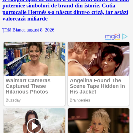
puternice simboluri de brand din istorie. Cutia
portocalie Hermès s-a născut dintr-o criză, iar astăzi
valorează miliarde
Țîrlă Bianca
august 8, 2026