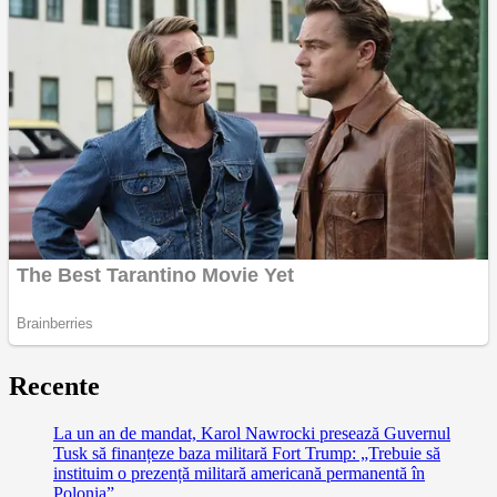
Recente
La un an de mandat, Karol Nawrocki presează Guvernul
Tusk să finanțeze baza militară Fort Trump: „Trebuie să
instituim o prezență militară americană permanentă în
Polonia”