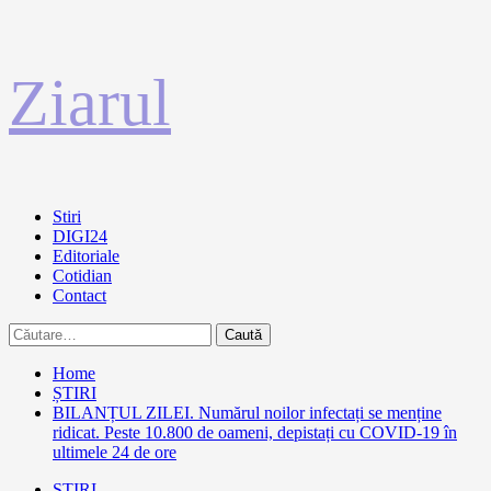
Sari
Ziarul
la
conținut
Primary
Stiri
Menu
DIGI24
Editoriale
Cotidian
Contact
Caută
după:
Home
ȘTIRI
BILANȚUL ZILEI. Numărul noilor infectați se menține
ridicat. Peste 10.800 de oameni, depistați cu COVID-19 în
ultimele 24 de ore
ȘTIRI