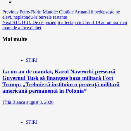
Continue
Previous
Petre-Florin Manole: Clotilde Armand îi pedepseşte pe
elevi, neplătindu-le bursele restante
Reading
Next
STUDIU. De ce pacienții infectați cu Covid-19 au un risc mai
mare de a face diabet
Mai multe
ȘTIRI
La un an de mandat, Karol Nawrocki presează
Guvernul Tusk să finanțeze baza militară Fort
Trump: „Trebuie să instituim o prezență militară
americană permanentă în Polonia”
Țîrlă Bianca
august 8, 2026
ȘTIRI