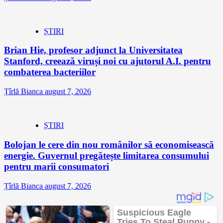
ȘTIRI
Brian Hie, profesor adjunct la Universitatea
Stanford, creează viruși noi cu ajutorul A.I. pentru
combaterea bacteriilor
Țîrlă Bianca
august 7, 2026
ȘTIRI
Bolojan le cere din nou românilor să economisească
energie. Guvernul pregătește limitarea consumului
pentru marii consumatori
Țîrlă Bianca
august 7, 2026