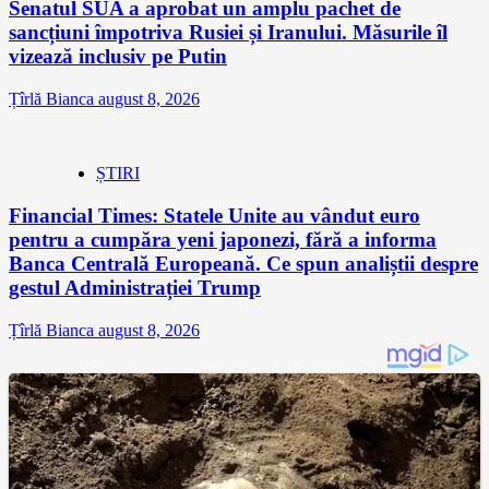
Senatul SUA a aprobat un amplu pachet de
sancțiuni împotriva Rusiei și Iranului. Măsurile îl
vizează inclusiv pe Putin
Țîrlă Bianca
august 8, 2026
ȘTIRI
Financial Times: Statele Unite au vândut euro
pentru a cumpăra yeni japonezi, fără a informa
Banca Centrală Europeană. Ce spun analiștii despre
gestul Administrației Trump
Țîrlă Bianca
august 8, 2026