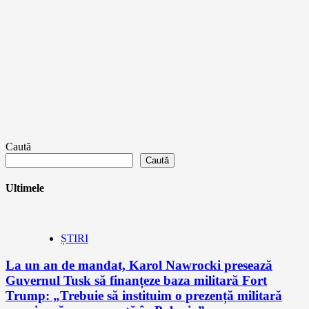
Caută
Caută
Ultimele
ȘTIRI
La un an de mandat, Karol Nawrocki presează
Guvernul Tusk să finanțeze baza militară Fort
Trump: „Trebuie să instituim o prezență militară