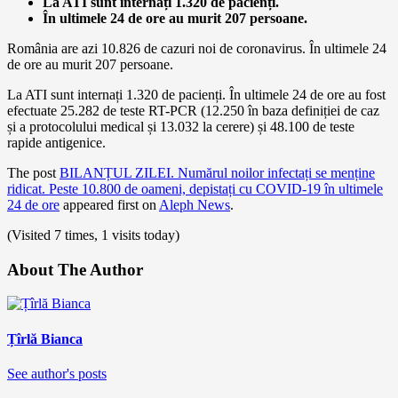
La ATI sunt internați 1.320 de pacienți.
În ultimele 24 de ore au murit 207 persoane.
România are azi 10.826 de cazuri noi de coronavirus. În ultimele 24
de ore au murit 207 persoane.
La ATI sunt internați 1.320 de pacienți. În ultimele 24 de ore au fost
efectuate 25.282 de teste RT-PCR (12.250 în baza definiției de caz
și a protocolului medical și 13.032 la cerere) și 48.100 de teste
rapide antigenice.
The post
BILANȚUL ZILEI. Numărul noilor infectați se menține
ridicat. Peste 10.800 de oameni, depistați cu COVID-19 în ultimele
24 de ore
appeared first on
Aleph News
.
(Visited 7 times, 1 visits today)
About The Author
Țîrlă Bianca
See author's posts