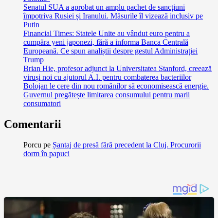
Senatul SUA a aprobat un amplu pachet de sancțiuni
împotriva Rusiei și Iranului. Măsurile îl vizează inclusiv pe
Putin
Financial Times: Statele Unite au vândut euro pentru a
cumpăra yeni japonezi, fără a informa Banca Centrală
Europeană. Ce spun analiștii despre gestul Administrației
Trump
Brian Hie, profesor adjunct la Universitatea Stanford, creează
viruși noi cu ajutorul A.I. pentru combaterea bacteriilor
Bolojan le cere din nou românilor să economisească energie.
Guvernul pregătește limitarea consumului pentru marii
consumatori
Comentarii
Porcu
pe
Șantaj de presă fără precedent la Cluj. Procurorii
dorm în papuci