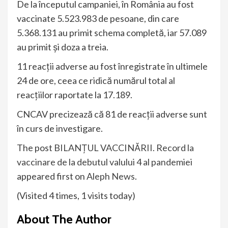
De la începutul campaniei, în România au fost
vaccinate 5.523.983 de pesoane, din care
5.368.131 au primit schema completă, iar 57.089
au primit și doza a treia.
11 reacții adverse au fost înregistrate în ultimele
24 de ore, ceea ce ridică numărul total al
reacțiilor raportate la 17.189.
CNCAV precizează că 81 de reacții adverse sunt
în curs de investigare.
The post
BILANȚUL VACCINĂRII. Record la
vaccinare de la debutul valului 4 al pandemiei
appeared first on
Aleph News
.
(Visited 4 times, 1 visits today)
About The Author