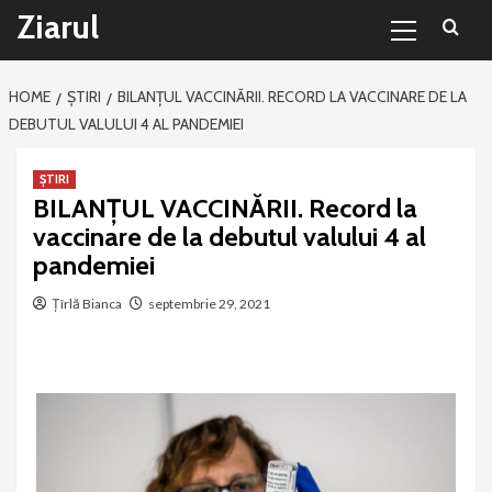
Primary
Sari
Ziarul
Menu
la
conținut
HOME
ȘTIRI
BILANȚUL VACCINĂRII. RECORD LA VACCINARE DE LA
DEBUTUL VALULUI 4 AL PANDEMIEI
ȘTIRI
BILANȚUL VACCINĂRII. Record la
vaccinare de la debutul valului 4 al
pandemiei
Țîrlă Bianca
septembrie 29, 2021