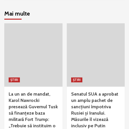
Mai multe
ȘTIRI
ȘTIRI
La un an de mandat,
Senatul SUA a aprobat
Karol Nawrocki
un amplu pachet de
presează Guvernul Tusk
sancțiuni împotriva
să finanțeze baza
Rusiei și Iranului.
militară Fort Trump:
Măsurile îl vizează
„Trebuie să instituim o
inclusiv pe Putin