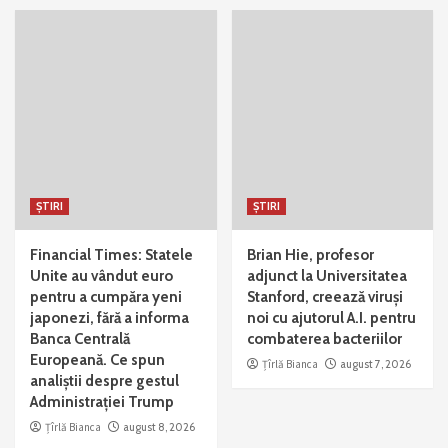
ȘTIRI
ȘTIRI
Financial Times: Statele
Brian Hie, profesor
Unite au vândut euro
adjunct la Universitatea
pentru a cumpăra yeni
Stanford, creează viruși
japonezi, fără a informa
noi cu ajutorul A.I. pentru
Banca Centrală
combaterea bacteriilor
Europeană. Ce spun
Țîrlă Bianca
august 7, 2026
analiștii despre gestul
Administrației Trump
Țîrlă Bianca
august 8, 2026