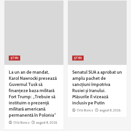
ȘTIRI
ȘTIRI
La un an de mandat,
Senatul SUA a aprobat un
Karol Nawrocki presează
amplu pachet de
Guvernul Tusk să
sancțiuni împotriva
finanțeze baza militară
Rusiei și Iranului.
Fort Trump: „Trebuie să
Măsurile îl vizează
instituim o prezență
inclusiv pe Putin
militară americană
Țîrlă Bianca
august 8, 2026
permanentă în Polonia”
Țîrlă Bianca
august 8, 2026