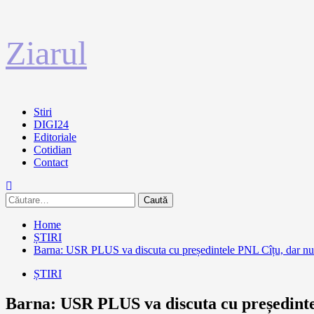
Sari
Ziarul
la
conținut
Primary
Stiri
Menu
DIGI24
Editoriale
Cotidian
Contact
Caută
după:
Home
ȘTIRI
Barna: USR PLUS va discuta cu președintele PNL Cîțu, dar nu 
ȘTIRI
Barna: USR PLUS va discuta cu președinte