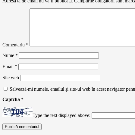
Adresa ta de email nu va fi publicată.
Câmpurile obligatorii sunt marc
Comentariu
*
Nume
*
Email
*
Site web
Salvează-mi numele, emailul și site-ul web în acest navigator pent
Captcha
*
Type the text displayed above: