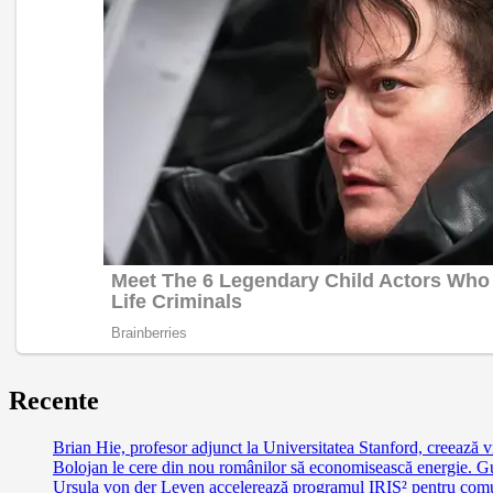
Recente
Brian Hie, profesor adjunct la Universitatea Stanford, creează vi
Bolojan le cere din nou românilor să economisească energie. G
Ursula von der Leyen accelerează programul IRIS² pentru comu