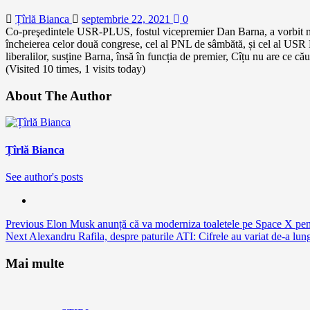
Țîrlă Bianca
septembrie 22, 2021
0
Co-preşedintele USR-PLUS, fostul vicepremier Dan Barna, a vorbit marți 
încheierea celor două congrese, cel al PNL de sâmbătă, și cel al USR
liberalilor, susține Barna, însă în funcția de premier, Cîțu nu are ce cău
(Visited 10 times, 1 visits today)
About The Author
Țîrlă Bianca
See author's posts
Continue
Previous
Elon Musk anunță că va moderniza toaletele pe Space X pentr
Next
Alexandru Rafila, despre paturile ATI: Cifrele au variat de-a lung
Reading
Mai multe