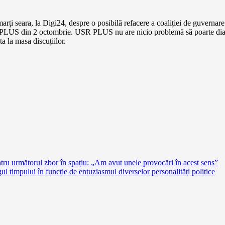
seara, la Digi24, despre o posibilă refacere a coaliției de guvernare. Po
 PLUS din 2 octombrie. USR PLUS nu are nicio problemă să poarte dialogu
ta la masa discuțiilor.
u următorul zbor în spațiu: „Am avut unele provocări în acest sens”
ul timpului în funcție de entuziasmul diverselor personalități politice