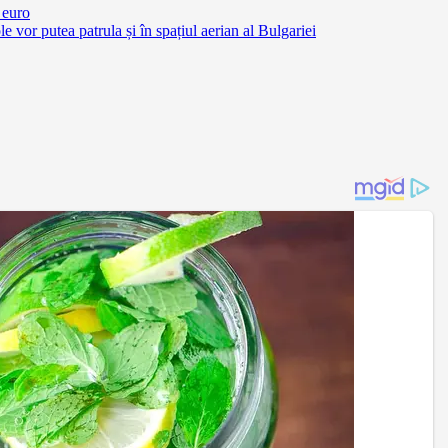
 euro
vor putea patrula și în spațiul aerian al Bulgariei