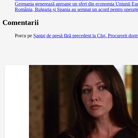
Germania generează aproape un sfert din economia Uniunii Euro
România, Bulgaria și Spania au semnat un acord pentru operațiuni
Comentarii
Porcu
pe
Șantaj de presă fără precedent la Cluj. Procurorii dor