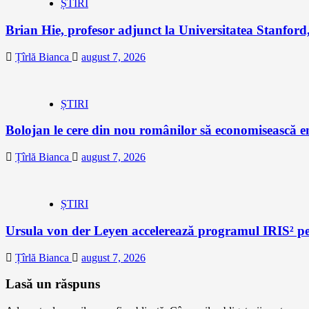
ȘTIRI
Brian Hie, profesor adjunct la Universitatea Stanford,
Țîrlă Bianca
august 7, 2026
ȘTIRI
Bolojan le cere din nou românilor să economisească e
Țîrlă Bianca
august 7, 2026
ȘTIRI
Ursula von der Leyen accelerează programul IRIS² pe
Țîrlă Bianca
august 7, 2026
Lasă un răspuns