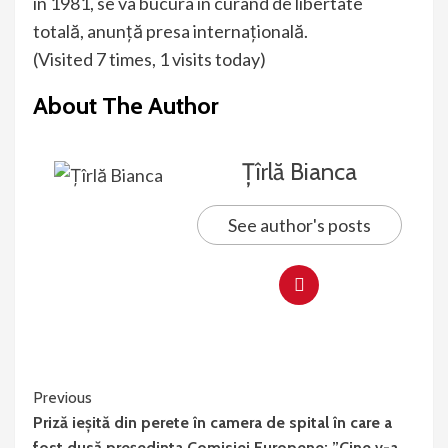
în 1981, se va bucura în curând de libertate
totală, anunță presa internațională.
(Visited 7 times, 1 visits today)
About The Author
Țîrlă Bianca
See author's posts
Continue
Previous
Priză ieșită din perete în camera de spital în care a
Reading
fost dusă președinta Comisiei Europene: ”Cine v-a