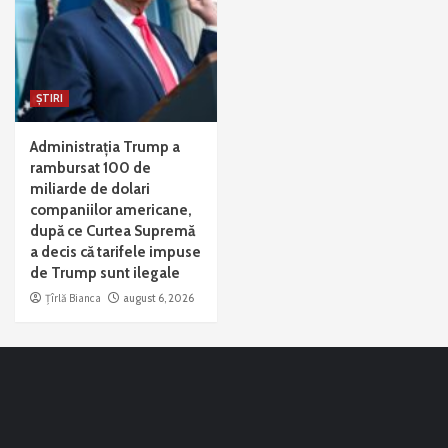
ȘTIRI
Administrația Trump a
rambursat 100 de
miliarde de dolari
companiilor americane,
după ce Curtea Supremă
a decis că tarifele impuse
de Trump sunt ilegale
Țîrlă Bianca
august 6, 2026