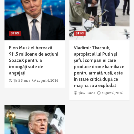
ȘTIRI
ȘTIRI
Elon Musk eliberează
Vladimir Tkachuk,
911,5 milioane de acțiuni
apropiat al lui Putin și
SpaceX pentru a
șeful companiei care
îmbogăți sute de
produce drone kamikaze
angajați
pentru armată rusă, este
în stare critică după ce
Țîrlă Bianca
august 6, 2026
mașina sa a explodat
Țîrlă Bianca
august 6, 2026