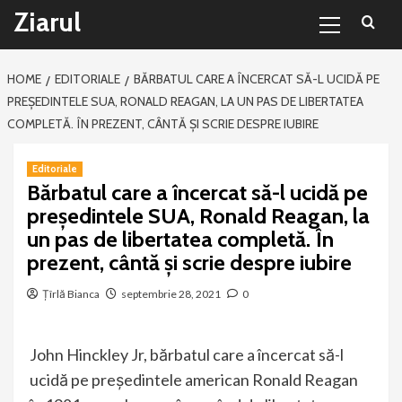
Primary
Sari
Ziarul
Menu
la
conținut
HOME
EDITORIALE
BĂRBATUL CARE A ÎNCERCAT SĂ-L UCIDĂ PE
PREȘEDINTELE SUA, RONALD REAGAN, LA UN PAS DE LIBERTATEA
COMPLETĂ. ÎN PREZENT, CÂNTĂ ȘI SCRIE DESPRE IUBIRE
Editoriale
Bărbatul care a încercat să-l ucidă pe
președintele SUA, Ronald Reagan, la
un pas de libertatea completă. În
prezent, cântă și scrie despre iubire
Țîrlă Bianca
septembrie 28, 2021
0
John Hinckley Jr, bărbatul care a încercat să-l
ucidă pe președintele american Ronald Reagan