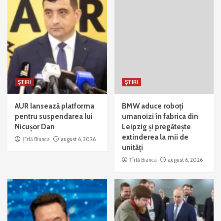
ȘTIRI
ȘTIRI
AUR lansează platforma
BMW aduce roboți
pentru suspendarea lui
umanoizi în fabrica din
Nicușor Dan
Leipzig și pregătește
extinderea la mii de
Țîrlă Bianca
august 6, 2026
unități
Țîrlă Bianca
august 6, 2026