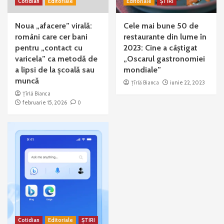
Cotidian
Editoriale
Editoriale
ȘTIRI
Noua „afacere” virală:
Cele mai bune 50 de
români care cer bani
restaurante din lume în
pentru „contact cu
2023: Cine a câștigat
varicela” ca metodă de
„Oscarul gastronomiei
a lipsi de la școală sau
mondiale”
muncă
Țîrlă Bianca
iunie 22, 2023
Țîrlă Bianca
februarie 15, 2026
0
Cotidian
Editoriale
ȘTIRI