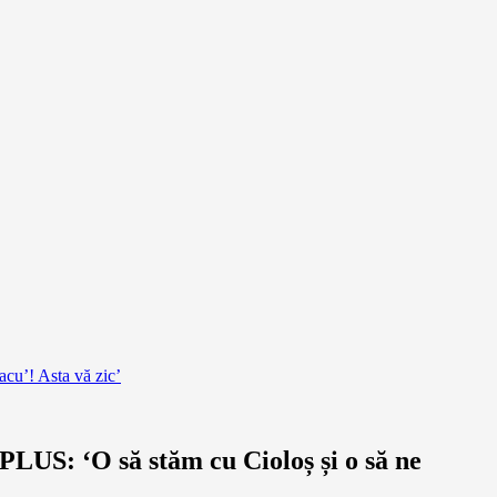
cu’! Asta vă zic’
LUS: ‘O să stăm cu Cioloș și o să ne