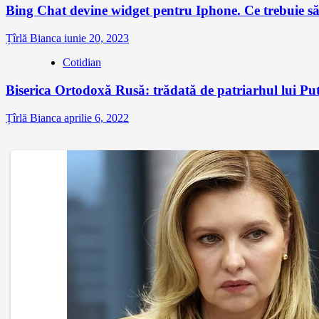
Bing Chat devine widget pentru Iphone. Ce trebuie să 
Țîrlă Bianca
iunie 20, 2023
Cotidian
Biserica Ortodoxă Rusă: trădată de patriarhul lui P
Țîrlă Bianca
aprilie 6, 2022