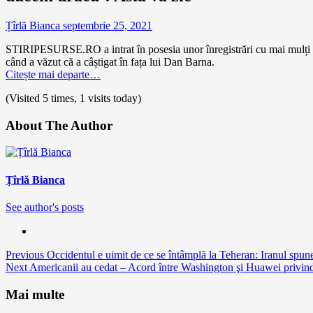
Țîrlă Bianca
septembrie 25, 2021
STIRIPESURSE.RO a intrat în posesia unor înregistrări cu mai mulți li
când a văzut că a câștigat în fața lui Dan Barna.
Citește mai departe…
(Visited 5 times, 1 visits today)
About The Author
Țîrlă Bianca
See author's posts
Continue
Previous
Occidentul e uimit de ce se întâmplă la Teheran: Iranul spun
Next
Americanii au cedat – Acord între Washington şi Huawei privind
Reading
Mai multe