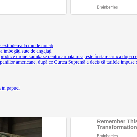
extinderea la mii de unități
a îmbogăți sute de angajați
 produce drone kamikaze pentru armată rusă, este în stare critică după c
aniilor americane, după ce Curtea Supremă a decis că tarifele impuse 
m în papuci