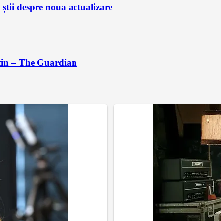
știi despre noua actualizare
utin – The Guardian