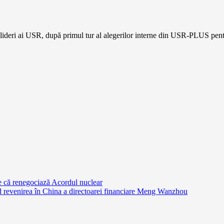
deri ai USR, după primul tur al alegerilor interne din USR-PLUS pentru
e că renegociază Acordul nuclear
 revenirea în China a directoarei financiare Meng Wanzhou