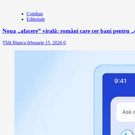
Cotidian
Editoriale
Noua „afacere” virală: români care cer bani pentru „c
Țîrlă Bianca
februarie 15, 2026
0