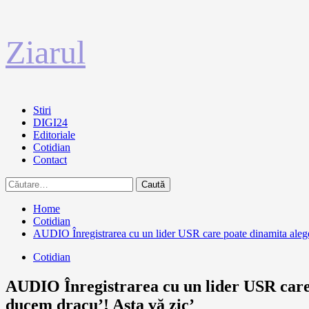
Sari
Ziarul
la
conținut
Primary
Stiri
Menu
DIGI24
Editoriale
Cotidian
Contact
Caută
după:
Home
Cotidian
AUDIO Înregistrarea cu un lider USR care poate dinamita alege
Cotidian
AUDIO Înregistrarea cu un lider USR care 
ducem dracu’! Asta vă zic’