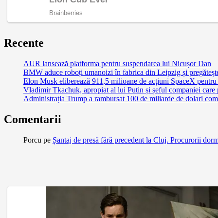
Recente
AUR lansează platforma pentru suspendarea lui Nicușor Dan
BMW aduce roboți umanoizi în fabrica din Leipzig și pregătește 
Elon Musk eliberează 911,5 milioane de acțiuni SpaceX pentru 
Vladimir Tkachuk, apropiat al lui Putin și șeful companiei care
Administrația Trump a rambursat 100 de miliarde de dolari comp
Comentarii
Porcu
pe
Șantaj de presă fără precedent la Cluj. Procurorii dor