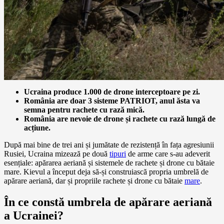
Ucraina produce 1.000 de drone interceptoare pe zi.
România are doar 3 sisteme PATRIOT, anul ăsta va
semna pentru rachete cu rază mică.
România are nevoie de drone și rachete cu rază lungă de
acțiune.
După mai bine de trei ani și jumătate de rezistență în fața agresiunii
Rusiei, Ucraina mizează pe două
tipuri
de arme care s-au adeverit
esențiale: apărarea aeriană și sistemele de rachete și drone cu bătaie
mare. Kievul a început deja să-și construiască propria umbrelă de
apărare aeriană, dar și propriile rachete și drone cu bătaie
mare
.
În ce constă umbrela de apărare aeriană
a Ucrainei?