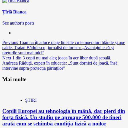
Țîrlă Bianca
See author's posts
Continue
Previous
Toamna îți aduce plaje liniștite cu temperaturi blânde și ape
calde. Traian Bădulescu, jurnalist de turism: „Avantajul e că și
Reading
prețurile sunt mai mici”
Next
1 din 3 copii nu mai aleg joaca în aer liber după școală.
Andreea Răduță, expert în educație: „Sunt dornici de joacă, însă
intervine supra-protecția părinților”
Mai multe
ȘTIRI
Copiii Europei au tehnologia în mână, dar pierd din
forța fizică. Un studiu pe aproape 500.000 de tineri
arată cum se schimbă condiția fizică a noilor