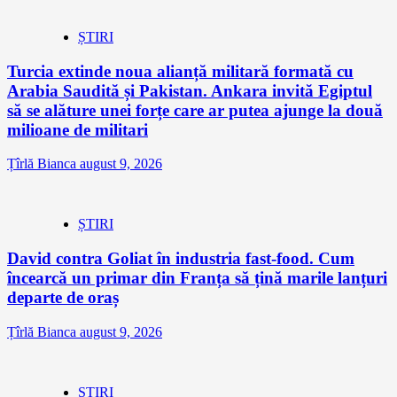
ȘTIRI
Turcia extinde noua alianță militară formată cu
Arabia Saudită și Pakistan. Ankara invită Egiptul
să se alăture unei forțe care ar putea ajunge la două
milioane de militari
Țîrlă Bianca
august 9, 2026
ȘTIRI
David contra Goliat în industria fast-food. Cum
încearcă un primar din Franța să țină marile lanțuri
departe de oraș
Țîrlă Bianca
august 9, 2026
ȘTIRI