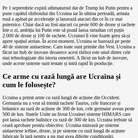
Pe 1 septembrie expiră ultimatumul dat de Trump lui Putin pentru a
pune capătul războiului din Ucraina iar în ultima perioadă, armata
rusă a apăsat pe accelerație și lansează atacuri din ce în ce mai
puternice. Chiar dacă au fost atacuri cu peste 600 de drone și rachete
într-o zi, ambiția lui Putin este să poată lansa simultan cel puțin
2.000 de drone și 100 de rachete. Ucrainei îi vine foarte greu să-și
apere spațiul aerian. În acest moment, Ucraina se bazează pe peste
40 de sisteme antiaeriene. Cam toate sunt primite din Vest. Ucraina a
făcut un hub de inovare deoarece acest război este unul dintre cele
mai tehnologizate din istoria omenirii. A făcut un hub de inovare,
unde aceste sisteme sunt testate și intră rapid în producție.
Ce arme cu rază lungă are Ucraina și
cum le folosește?
Ucraina a primit arme cu rază lungă de acțiune din Occident.
Germania nu a vrut să trimită rachete Taurus, cele franceze și
britanice au rază de acțiune de 300 de km, cele germane aveau peste
500 de km. Statele Unite au livrat Ucrainei sisteme HIMARS care
pot lansa rachete balistice cu rază de 300 de km. Ucraina trebuie să
ceară aprobare pentru obiective. Ucraina mizează pe sisteme
antiaeriene ieftine, drone, și pe sisteme cu rază lungă de acțiune
fabricate în țară pentru a nu mai avea diferite condiționări.