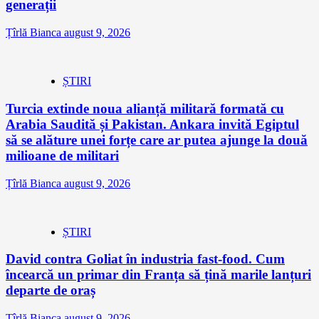
generații
Țîrlă Bianca
august 9, 2026
ȘTIRI
Turcia extinde noua alianță militară formată cu
Arabia Saudită și Pakistan. Ankara invită Egiptul
să se alăture unei forțe care ar putea ajunge la două
milioane de militari
Țîrlă Bianca
august 9, 2026
ȘTIRI
David contra Goliat în industria fast-food. Cum
încearcă un primar din Franța să țină marile lanțuri
departe de oraș
Țîrlă Bianca
august 9, 2026