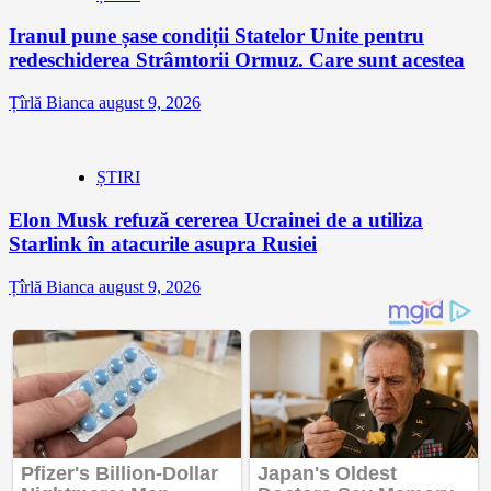
Iranul pune șase condiții Statelor Unite pentru
redeschiderea Strâmtorii Ormuz. Care sunt acestea
Țîrlă Bianca
august 9, 2026
ȘTIRI
Elon Musk refuză cererea Ucrainei de a utiliza
Starlink în atacurile asupra Rusiei
Țîrlă Bianca
august 9, 2026