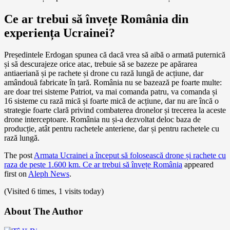
Ce ar trebui să învețe România din
experiența Ucrainei?
Președintele Erdogan spunea că dacă vrea să aibă o armată puternică
și să descurajeze orice atac, trebuie să se bazeze pe apărarea
antiaeriană și pe rachete și drone cu rază lungă de acțiune, dar
amândouă fabricate în țară. România nu se bazează pe foarte multe:
are doar trei sisteme Patriot, va mai comanda patru, va comanda și
16 sisteme cu rază mică și foarte mică de acțiune, dar nu are încă o
strategie foarte clară privind combaterea dronelor și trecerea la aceste
drone interceptoare. România nu și-a dezvoltat deloc baza de
producție, atât pentru rachetele anteriene, dar și pentru rachetele cu
rază lungă.
The post
Armata Ucrainei a început să folosească drone și rachete cu
raza de peste 1.600 km. Ce ar trebui să învețe România
appeared
first on
Aleph News
.
(Visited 6 times, 1 visits today)
About The Author