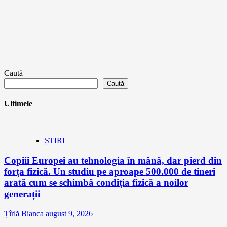
Caută
Caută
Ultimele
ȘTIRI
Copiii Europei au tehnologia în mână, dar pierd din
forța fizică. Un studiu pe aproape 500.000 de tineri
arată cum se schimbă condiția fizică a noilor
generații
Țîrlă Bianca
august 9, 2026