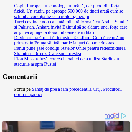
Copiii Europei au tehnologia în mână, dar pierd din forța
fizică. Un studiu pe aproape 500.000 de tineri arată cum se
schimbă condiția fizică a noilor generații
Turcia extinde noua alianță militară formată cu Arabia Saudită
și Pakistan. Ankara invită Egiptul să se alăture unei forțe care
ar putea ajunge la două milioane de militari
David contra Goliat în industria fast-food. Cum încearcă un
primar din Franța să țină marile lanțuri departe de oraș
Iranul pune șase condiții Statelor Unite pentru redeschiderea
Strâmtorii Ormuz. Care sunt acestea
Elon Musk refuză cererea Ucrainei de a utiliza Starlink în
atacurile asupra Rusiei
Comentarii
Porcu
pe
Șantaj de presă fără precedent la Cluj. Procurorii
dorm în papuci