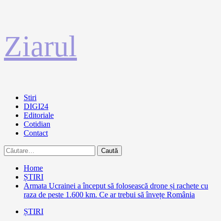
Sari
Ziarul
la
conținut
Primary
Stiri
Menu
DIGI24
Editoriale
Cotidian
Contact
Caută
după:
Home
ȘTIRI
Armata Ucrainei a început să folosească drone și rachete cu
raza de peste 1.600 km. Ce ar trebui să învețe România
ȘTIRI