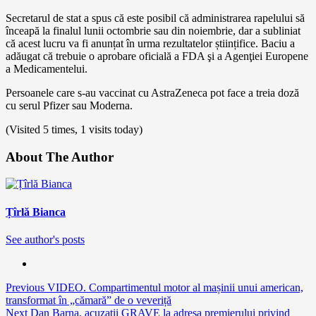
Secretarul de stat a spus că este posibil că administrarea rapelului să
înceapă la finalul lunii octombrie sau din noiembrie, dar a subliniat
că acest lucru va fi anunțat în urma rezultatelor științifice. Baciu a
adăugat că trebuie o aprobare oficială a FDA şi a Agenţiei Europene
a Medicamentelui.
Persoanele care s-au vaccinat cu AstraZeneca pot face a treia doză
cu serul Pfizer sau Moderna.
(Visited 5 times, 1 visits today)
About The Author
Țîrlă Bianca
See author's posts
Continue
Previous
VIDEO. Compartimentul motor al mașinii unui american,
transformat în „cămară” de o veveriță
Reading
Next
Dan Barna, acuzații GRAVE la adresa premierului privind