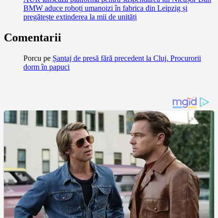
BMW aduce roboți umanoizi în fabrica din Leipzig și
pregătește extinderea la mii de unități
Comentarii
Porcu
pe
Șantaj de presă fără precedent la Cluj. Procurorii
dorm în papuci