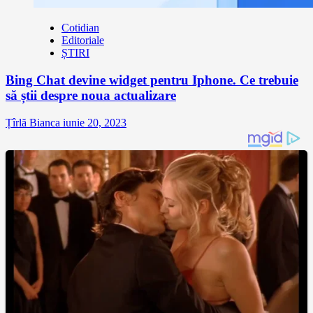
Cotidian
Editoriale
ȘTIRI
Bing Chat devine widget pentru Iphone. Ce trebuie
să știi despre noua actualizare
Țîrlă Bianca
iunie 20, 2023