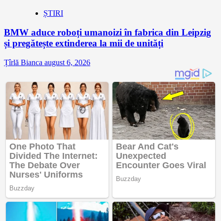
ȘTIRI
BMW aduce roboți umanoizi în fabrica din Leipzig
și pregătește extinderea la mii de unități
Țîrlă Bianca
august 6, 2026