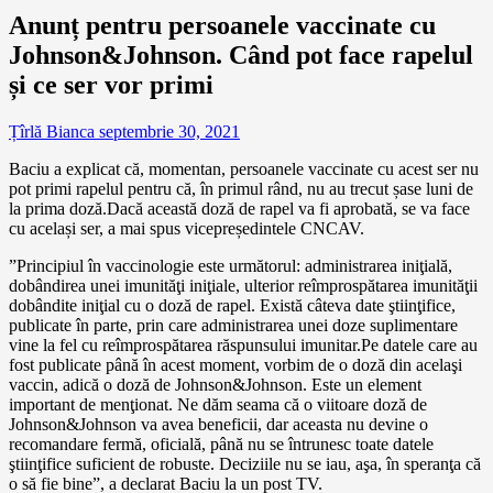
Anunț pentru persoanele vaccinate cu
Johnson&Johnson. Când pot face rapelul
și ce ser vor primi
Țîrlă Bianca
septembrie 30, 2021
Baciu a explicat că, momentan, persoanele vaccinate cu acest ser nu
pot primi rapelul pentru că, în primul rând, nu au trecut șase luni de
la prima doză.Dacă această doză de rapel va fi aprobată, se va face
cu același ser, a mai spus vicepreședintele CNCAV.
”Principiul în vaccinologie este următorul: administrarea iniţială,
dobândirea unei imunităţi iniţiale, ulterior reîmprospătarea imunităţii
dobândite iniţial cu o doză de rapel. Există câteva date ştiinţifice,
publicate în parte, prin care administrarea unei doze suplimentare
vine la fel cu reîmprospătarea răspunsului imunitar.Pe datele care au
fost publicate până în acest moment, vorbim de o doză din acelaşi
vaccin, adică o doză de Johnson&Johnson. Este un element
important de menţionat. Ne dăm seama că o viitoare doză de
Johnson&Johnson va avea beneficii, dar aceasta nu devine o
recomandare fermă, oficială, până nu se întrunesc toate datele
ştiinţifice suficient de robuste. Deciziile nu se iau, aşa, în speranţa că
o să fie bine”, a declarat Baciu la un post TV.