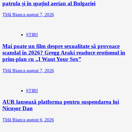
patrula și în spațiul aerian al Bulgariei
Țîrlă Bianca
august 7, 2026
ȘTIRI
Mai poate un film despre sexualitate să provoace
scandal în 2026? Gregg Araki readuce erotismul în
prim-plan cu „I Want Your Sex”
Țîrlă Bianca
august 7, 2026
ȘTIRI
AUR lansează platforma pentru suspendarea lui
Nicușor Dan
Țîrlă Bianca
august 6, 2026