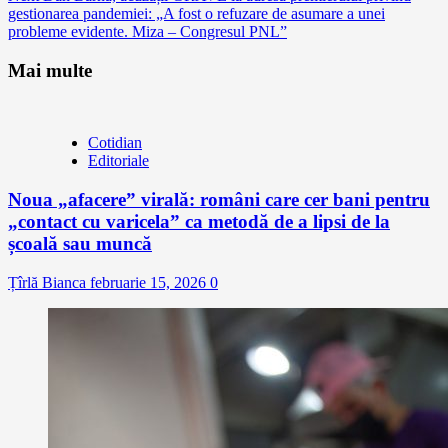
gestionarea pandemiei: „A fost o refuzare de asumare a unei
probleme evidente. Miza – Congresul PNL”
Mai multe
Cotidian
Editoriale
Noua „afacere” virală: români care cer bani pentru
„contact cu varicela” ca metodă de a lipsi de la
școală sau muncă
Țîrlă Bianca
februarie 15, 2026
0