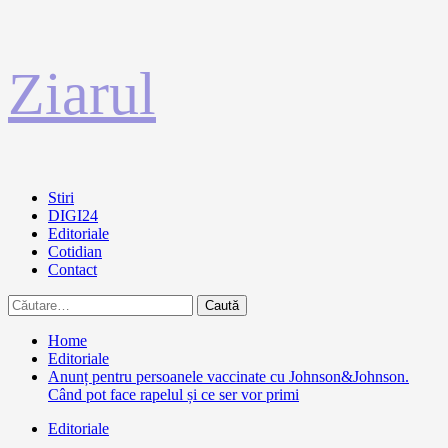
Sari
Ziarul
la
conținut
Primary
Stiri
Menu
DIGI24
Editoriale
Cotidian
Contact
Caută
după:
Home
Editoriale
Anunț pentru persoanele vaccinate cu Johnson&Johnson.
Când pot face rapelul și ce ser vor primi
Editoriale