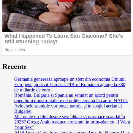
Recente
Germania generează aproape un sfert din economia Uniunii
Europene, potrivit Eurostat. PIB-ul României ajunge la 380
de miliarde de euro
România, Bulgaria și Spania au semnat un acord pentru
operațiuni transfrontaliere de poliție aeriană în cadrul NATO.
Avioanele spaniole vor putea patrula și în spațiul aerian al
Bulgariei
Mai poate un film despre sexualitate să provoace scandal în
2026? Gregg Araki readuce erotismul în prim-plan cu „I Want
Your Sex”
AUR lansează platforma pentru suspendarea lui Nicușor Dan