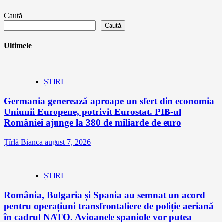
Caută
Caută
Ultimele
ȘTIRI
Germania generează aproape un sfert din economia
Uniunii Europene, potrivit Eurostat. PIB-ul
României ajunge la 380 de miliarde de euro
Țîrlă Bianca
august 7, 2026
ȘTIRI
România, Bulgaria și Spania au semnat un acord
pentru operațiuni transfrontaliere de poliție aeriană
în cadrul NATO. Avioanele spaniole vor putea