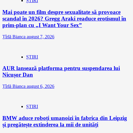
ȘTIRI
Mai poate un film despre sexualitate să provoace
scandal în 2026? Gregg Araki readuce erotismul în
prim-plan cu „I Want Your Sex”
Țîrlă Bianca
august 7, 2026
ȘTIRI
AUR lansează platforma pentru suspendarea lui
Nicușor Dan
Țîrlă Bianca
august 6, 2026
ȘTIRI
BMW aduce roboți umanoizi în fabrica din Leipzig
și pregătește extinderea la mii de unități