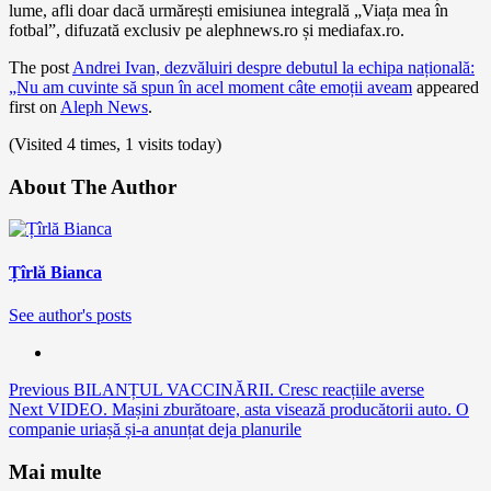
lume, afli doar dacă urmărești emisiunea integrală „Viața mea în
fotbal”, difuzată exclusiv pe alephnews.ro și mediafax.ro.
The post
Andrei Ivan, dezvăluiri despre debutul la echipa națională:
„Nu am cuvinte să spun în acel moment câte emoții aveam
appeared
first on
Aleph News
.
(Visited 4 times, 1 visits today)
About The Author
Țîrlă Bianca
See author's posts
Continue
Previous
BILANȚUL VACCINĂRII. Cresc reacțiile averse
Next
VIDEO. Mașini zburătoare, asta visează producătorii auto. O
Reading
companie uriașă și-a anunțat deja planurile
Mai multe