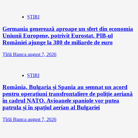
ȘTIRI
Germania generează aproape un sfert din economia
Uniunii Europene, potrivit Eurostat. PIB-ul
României ajunge la 380 de miliarde de euro
Țîrlă Bianca
august 7, 2026
ȘTIRI
România, Bulgaria și Spania au semnat un acord
pentru operațiuni transfrontaliere de poliție aeriană
în cadrul NATO. Avioanele spaniole vor putea
patrula și în spațiul aerian al Bulgariei
Țîrlă Bianca
august 7, 2026