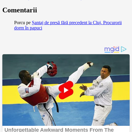
Comentarii
Porcu
pe
Șantaj de presă fără precedent la Cluj. Procurorii
dorm în papuci