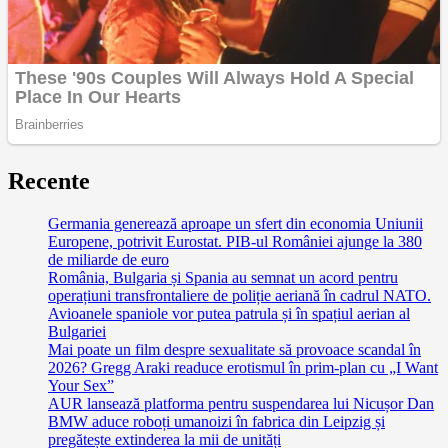
Recente
Germania generează aproape un sfert din economia Uniunii
Europene, potrivit Eurostat. PIB-ul României ajunge la 380
de miliarde de euro
România, Bulgaria și Spania au semnat un acord pentru
operațiuni transfrontaliere de poliție aeriană în cadrul NATO.
Avioanele spaniole vor putea patrula și în spațiul aerian al
Bulgariei
Mai poate un film despre sexualitate să provoace scandal în
2026? Gregg Araki readuce erotismul în prim-plan cu „I Want
Your Sex”
AUR lansează platforma pentru suspendarea lui Nicușor Dan
BMW aduce roboți umanoizi în fabrica din Leipzig și
pregătește extinderea la mii de unități