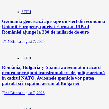
ȘTIRI
Germania generează aproape un sfert din economia
Uniunii Europene, potrivit Eurostat. PIB-ul
României ajunge la 380 de miliarde de euro
Țîrlă Bianca
august 7, 2026
ȘTIRI
România, Bulgaria și Spania au semnat un acord
pentru operațiuni transfrontaliere de poliție aeriană
în cadrul NATO. Avioanele spaniole vor putea
patrula și în spațiul aerian al Bulgariei
Țîrlă Bianca
august 7, 2026