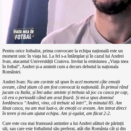
Pentru orice fotbalist, prima convocare la echipa națională este un
moment unic în viața lui. La fel s-a întâmplat și în cazul lui Andrei
Ivan, atacantul Universității Craiova. Invitat la emisiunea „Viața mea
în fotbal”, Andrei și-a amintit cum a decurs debutul la naționala
României.
Andrei Ivan:
Nu am cuvinte să spun în acel moment câte emoții
aveam, când știam că am fost convocat la națională. În primul rând
jucam cu Italia, și îmi aduc aminte și trebuia să joc cu casca pe cap,
că era o perioadă când am avut fisură. Și mi-a spus domnul
Iordănescu “Andrei, vino, că trebuie să intri”, în minutul 85. Am
lăsat casca, nu am mai luat-o, de emoții ce aveam. Am intrat direct
în teren și mi-am ajutat echipa. Am și egalat, am făcut 2-2
.
Care este cea mai frumoasă amintire a lui Andrei alături de părinții
săi, sau care este fotbalistul său preferat, atât din România cât și din