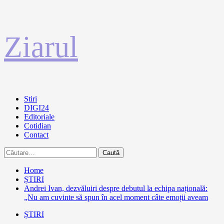
Sari
Ziarul
la
conținut
Primary
Stiri
Menu
DIGI24
Editoriale
Cotidian
Contact
Caută
după:
Home
ȘTIRI
Andrei Ivan, dezvăluiri despre debutul la echipa națională:
„Nu am cuvinte să spun în acel moment câte emoții aveam
ȘTIRI