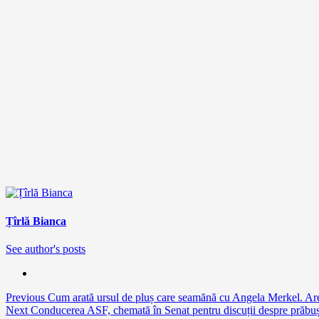
Țîrlă Bianca
See author's posts
Continue
Previous
Cum arată ursul de pluș care seamănă cu Angela Merkel. Ar
Next
Conducerea ASF, chemată în Senat pentru discuții despre prăbuș
Reading