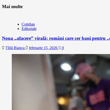
Mai multe
Cotidian
Editoriale
Noua „afacere” virală: români care cer bani pentru „c
Țîrlă Bianca
februarie 15, 2026
0