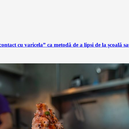
ontact cu varicela” ca metodă de a lipsi de la școală 