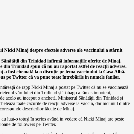
ui Nicki Minaj despre efectele adverse ale vaccinului a stârnit
 Sănătății din Trinidad infirmă informațiile oferite de Minaj.
le din Trinidad spun că nu au raportat astfel de reacții adverse.
j a fost chemată la o discuție pe tema vaccinului la Casa Albă.
us pe Twitter că va pune toate întrebările în numele fanilor.
ntăreață de rapp Nicki Minaj a postat pe Twitter că nu se vaccinează
rietenul vărului ei din Tridinad și Tobago a rămas impotent,
e de acolo au început o anchetă. Ministerul Sănătății din Trinidad și
etează toate cazurile de reacții adverse la vaccin, dar niciunul dintre
corespunde descrierilor făcute de Minaj.
e au luat-o totuși în serios având în vedere că Nicki Minaj are peste
ioane de followers pe Twitter.