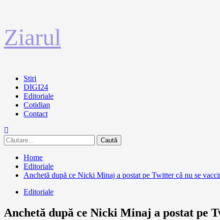
Sari
Ziarul
la
conținut
Primary
Stiri
Menu
DIGI24
Editoriale
Cotidian
Contact
Caută
după:
Home
Editoriale
Anchetă după ce Nicki Minaj a postat pe Twitter că nu se vaccin
Editoriale
Anchetă după ce Nicki Minaj a postat pe Tw