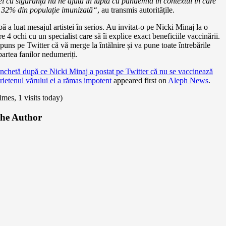
ei
cu siguranță nu ne
ajută în lupta cu pandemia în contextul în care
32% din populație imunizată“
, au transmis autoritățile.
ă a luat mesajul artistei în serios. Au invitat-o pe Nicki Minaj la o
re 4 ochi cu un specialist care să îi explice exact beneficiile vaccinării.
puns pe Twitter că vă merge la întălnire și va pune toate întrebările
partea fanilor nedumeriți.
nchetă după ce Nicki Minaj a postat pe Twitter că nu se vaccinează
rietenul vărului ei a rămas impotent
appeared first on
Aleph News
.
times, 1 visits today)
he Author