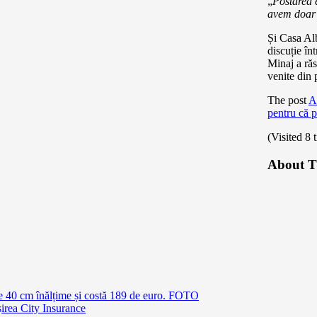
„
Postarea 
avem doar 
Și Casa Alb
discuție înt
Minaj a răs
venite din 
The post
A
pentru că p
(Visited 8 
About T
e 40 cm înălțime și costă 189 de euro. FOTO
irea City Insurance