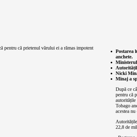
Postarea l
anchete.
Ministerul
Autorități
Nicki Mina
Minaj a sp
După ce câ
pentru că p
autoritățil
Tobago anch
acestea nu 
Autoritățil
22,8 de mil