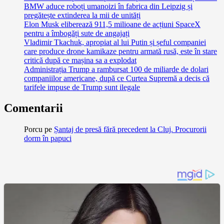
BMW aduce roboți umanoizi în fabrica din Leipzig și
pregătește extinderea la mii de unități
Elon Musk eliberează 911,5 milioane de acțiuni SpaceX
pentru a îmbogăți sute de angajați
Vladimir Tkachuk, apropiat al lui Putin și șeful companiei
care produce drone kamikaze pentru armată rusă, este în stare
critică după ce mașina sa a explodat
Administrația Trump a rambursat 100 de miliarde de dolari
companiilor americane, după ce Curtea Supremă a decis că
tarifele impuse de Trump sunt ilegale
Comentarii
Porcu
pe
Șantaj de presă fără precedent la Cluj. Procurorii
dorm în papuci