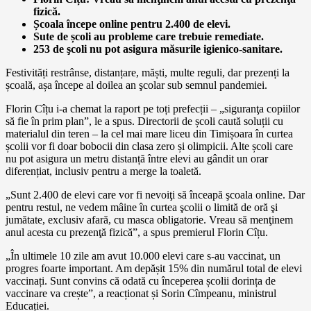
fizică.
Școala începe online pentru 2.400 de elevi.
Sute de școli au probleme care trebuie remediate.
253 de şcoli nu pot asigura măsurile igienico-sanitare.
Festivități restrânse, distanțare, măști, multe reguli, dar prezenți la
școală, așa începe al doilea an şcolar sub semnul pandemiei.
Florin Cîțu i-a chemat la raport pe toți prefecții – „siguranţa copiilor
să fie în prim plan”, le a spus. Directorii de școli caută soluții cu
materialul din teren – la cel mai mare liceu din Timișoara în curtea
școlii vor fi doar bobocii din clasa zero și olimpicii. Alte școli care
nu pot asigura un metru distanță între elevi au gândit un orar
diferențiat, inclusiv pentru a merge la toaletă.
„Sunt 2.400 de elevi care vor fi nevoiţi să înceapă şcoala online. Dar
pentru restul, ne vedem mâine în curtea şcolii o limită de oră şi
jumătate, exclusiv afară, cu masca obligatorie. Vreau să menţinem
anul acesta cu prezenţă fizică”, a spus premierul Florin Cîțu.
„În ultimele 10 zile am avut 10.000 elevi care s-au vaccinat, un
progres foarte important. Am depășit 15% din numărul total de elevi
vaccinați. Sunt convins că odată cu începerea școlii dorința de
vaccinare va crește”, a reacționat și Sorin Cîmpeanu, ministrul
Educației.