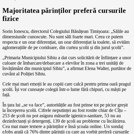
Majoritatea părinților preferă cursurile
fizice
Sorin Ionescu, directorul Colegiului Bănățean Timișoara: „Sălile au
dimensiunile cunoscute. Nu sunt săli foarte mari. Ceea ce putem
respecta e un orar diferențiat, un orar diferențiat la toalete, să evităm
aglomerațiile de pe coridoare, din curtea școlii și din jurul școlii”.
„Primaria Municipiului Sibiu a dat curs solicitării de înființare a unor
culoare de îmbarcare/debarcare a elevilor în zona a trei unități de
învățământ din municipiul Sibiu”, a afirmat Elena Walter, purtător de
cuvânt al Poliției Sibiu.
Cele mai mari emoții le au copiii care calcă pentru prima oară pragul
școlii. Își vor cunoaște colegii într-o lume fără chipuri, cu măști pe
față.
În țara lui „se va face”, autoritățile au fost prinse tot pe picior greșit
la începerea școlii. Cifrele neputinței au fost rostite chiar de Cîțu –
253 de şcoli nu pot asigura măsurile igienico-sanitare, 53 nu au
dezinfectanți și detergenți, 139 de şcoli au probleme cu încălzirea.
Cea mai mare temere a părinților e însă școala online. Un sondaj
eJobs arată că 76% dintre părinții cu care au vorbit preferă cursurile