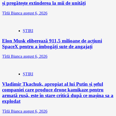
și pregătește extinderea la mii de unități
Țîrlă Bianca
august 6, 2026
ȘTIRI
Elon Musk eliberează 911,5 milioane de acțiuni
SpaceX pentru a îmbogăți sute de angajați
Țîrlă Bianca
august 6, 2026
ȘTIRI
Vladimir Tkachuk, apropiat al lui Putin și șeful
companiei care produce drone kamikaze pentru
armată rusă, este în stare critică după ce mașina sa a
explodat
Țîrlă Bianca
august 6, 2026