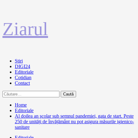
Sari
Ziarul
la
conținut
Primary
Stiri
Menu
DIGI24
Editoriale
Cotidian
Contact
Caută
după:
Home
Editoriale
Al doilea an şcolar sub semnul pandemiei, gata de start. Peste
250 de unități de învățământ nu pot asigura măsurile igienico-
sanitare
Editoriale