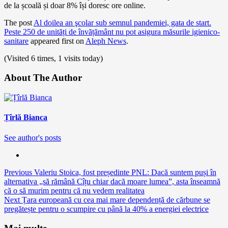
de la școală și doar 8% își doresc ore online.
The post
Al doilea an şcolar sub semnul pandemiei, gata de start.
Peste 250 de unități de învățământ nu pot asigura măsurile igienico-
sanitare
appeared first on
Aleph News
.
(Visited 6 times, 1 visits today)
About The Author
Țîrlă Bianca
See author's posts
Continue
Previous
Valeriu Stoica, fost președinte PNL: Dacă suntem puși în
alternativa „să rămână Cîțu chiar dacă moare lumea”, asta înseamnă
Reading
că o să murim pentru că nu vedem realitatea
Next
Țara europeană cu cea mai mare dependență de cărbune se
pregătește pentru o scumpire cu până la 40% a energiei electrice