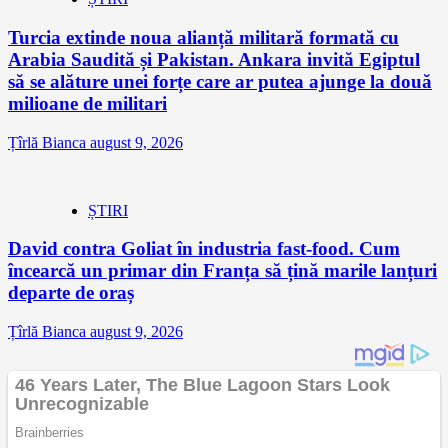
Turcia extinde noua alianță militară formată cu
Arabia Saudită și Pakistan. Ankara invită Egiptul
să se alăture unei forțe care ar putea ajunge la două
milioane de militari
Țîrlă Bianca
august 9, 2026
ȘTIRI
David contra Goliat în industria fast-food. Cum
încearcă un primar din Franța să țină marile lanțuri
departe de oraș
Țîrlă Bianca
august 9, 2026