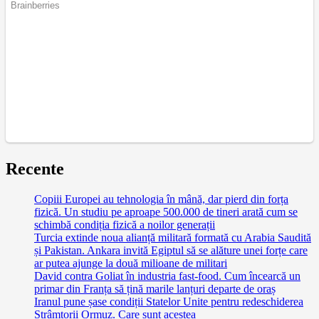
Recente
Copiii Europei au tehnologia în mână, dar pierd din forța
fizică. Un studiu pe aproape 500.000 de tineri arată cum se
schimbă condiția fizică a noilor generații
Turcia extinde noua alianță militară formată cu Arabia Saudită
și Pakistan. Ankara invită Egiptul să se alăture unei forțe care
ar putea ajunge la două milioane de militari
David contra Goliat în industria fast-food. Cum încearcă un
primar din Franța să țină marile lanțuri departe de oraș
Iranul pune șase condiții Statelor Unite pentru redeschiderea
Strâmtorii Ormuz. Care sunt acestea