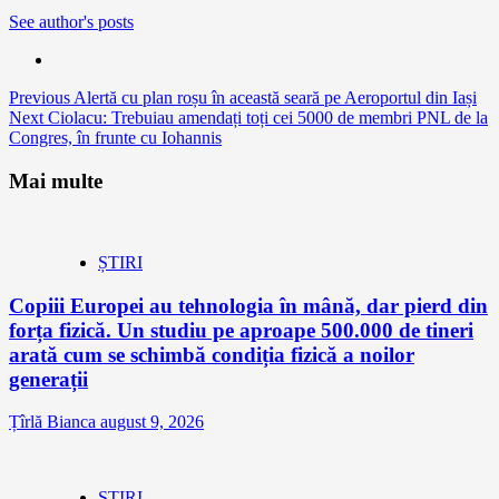
See author's posts
Continue
Previous
Alertă cu plan roșu în această seară pe Aeroportul din Iași
Next
Ciolacu: Trebuiau amendați toți cei 5000 de membri PNL de la
Reading
Congres, în frunte cu Iohannis
Mai multe
ȘTIRI
Copiii Europei au tehnologia în mână, dar pierd din
forța fizică. Un studiu pe aproape 500.000 de tineri
arată cum se schimbă condiția fizică a noilor
generații
Țîrlă Bianca
august 9, 2026
ȘTIRI