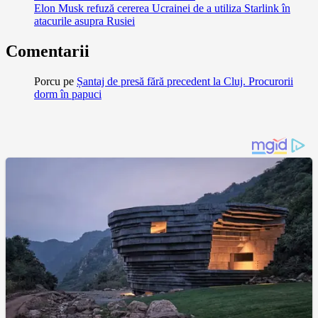
Elon Musk refuză cererea Ucrainei de a utiliza Starlink în
atacurile asupra Rusiei
Comentarii
Porcu
pe
Șantaj de presă fără precedent la Cluj. Procurorii
dorm în papuci