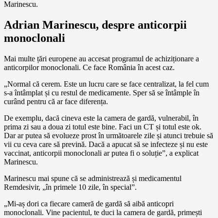
Marinescu.
Adrian Marinescu, despre anticorpii
monoclonali
Mai multe țări europene au accesat programul de achiziționare a
anticorpilor monoclonali. Ce face România în acest caz.
„Normal că cerem. Este un lucru care se face centralizat, la fel cum
s-a întâmplat și cu restul de medicamente. Sper să se întâmple în
curând pentru că ar face diferența.
De exemplu, dacă cineva este la camera de gardă, vulnerabil, în
prima zi sau a doua zi totul este bine. Faci un CT și totul este ok.
Dar ar putea să evolueze prost în următoarele zile și atunci trebuie să
vii cu ceva care să prevină. Dacă a apucat să se infecteze și nu este
vaccinat, anticorpii monoclonali ar putea fi o soluție”, a explicat
Marinescu.
Marinescu mai spune că se administrează și medicamentul
Remdesivir, „în primele 10 zile, în special”.
„Mi-aș dori ca fiecare cameră de gardă să aibă anticopri
monoclonali. Vine pacientul, te duci la camera de gardă, primești