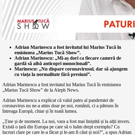
Adrian Marinescu a fost invitatul lui Marius Tucă în
emisiunea „Marius Tucă Show”.
Adrian Marinescu: „Mi-aș dori ca fiecare cameră de
gardă să aibă anticopri monoclonali”.
Marinescu: „Nu dispare coronavirusul, dar să ajungem
cu viața la normalitate fără presiuni”.
Adrian Marinescu a fost invitatul lui Marius Tucă în emisiunea
„Marius Tucă Show” de la Aleph News.
Adrian Marinescu a explicat că valul patru al pandemiei de
coronavirus nu ne-a atins doar pe noi, românii, ci a pătruns în
întreaga Europă, chiar și în toată lumea.
„Ține și de moment. La noi, vara a fost mai liniștită și la alții invers.
Există o țară din Europa pe care să o luăm drept exemplu? Cu
lucruri clare pe care le-a făcut și le-am fi căut și noi?”, a spus Adrian