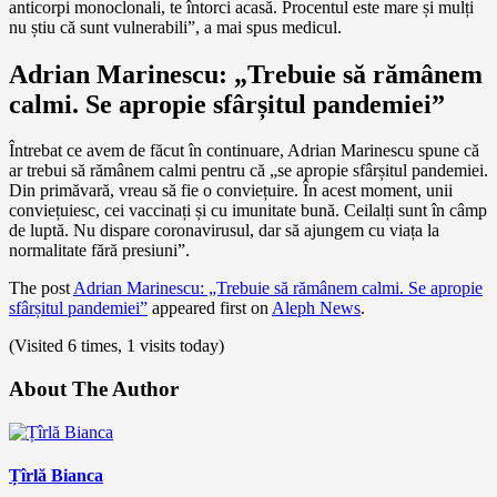
anticorpi monoclonali, te întorci acasă. Procentul este mare și mulți
nu știu că sunt vulnerabili”, a mai spus medicul.
Adrian Marinescu: „Trebuie să rămânem
calmi. Se apropie sfârșitul pandemiei”
Întrebat ce avem de făcut în continuare, Adrian Marinescu spune că
ar trebui să rămânem calmi pentru că „se apropie sfârșitul pandemiei.
Din primăvară, vreau să fie o conviețuire. În acest moment, unii
conviețuiesc, cei vaccinați și cu imunitate bună. Ceilalți sunt în câmp
de luptă. Nu dispare coronavirusul, dar să ajungem cu viața la
normalitate fără presiuni”.
The post
Adrian Marinescu: „Trebuie să rămânem calmi. Se apropie
sfârșitul pandemiei”
appeared first on
Aleph News
.
(Visited 6 times, 1 visits today)
About The Author
Țîrlă Bianca