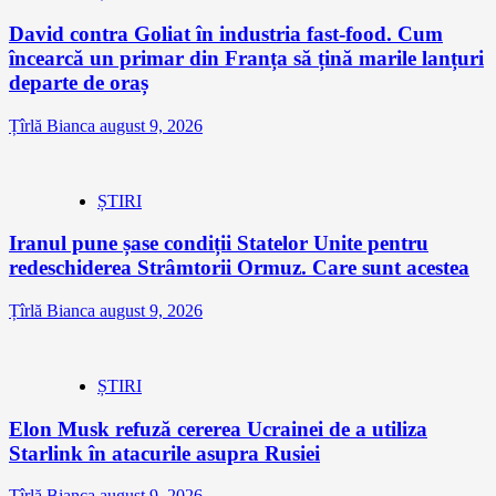
David contra Goliat în industria fast-food. Cum
încearcă un primar din Franța să țină marile lanțuri
departe de oraș
Țîrlă Bianca
august 9, 2026
ȘTIRI
Iranul pune șase condiții Statelor Unite pentru
redeschiderea Strâmtorii Ormuz. Care sunt acestea
Țîrlă Bianca
august 9, 2026
ȘTIRI
Elon Musk refuză cererea Ucrainei de a utiliza
Starlink în atacurile asupra Rusiei
Țîrlă Bianca
august 9, 2026