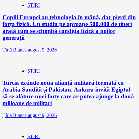
ȘTIRI
Copiii Europei au tehnologia în mână, dar pierd din
forța fizică. Un studiu pe aproape 500.000 de tineri
arată cum se schimbă condiția fizică a noilor
generații
Țîrlă Bianca
august 9, 2026
ȘTIRI
Turcia extinde noua alianță militară formată cu
Arabia Saudită și Pakistan. Ankara invită Egiptul
să se alăture unei forțe care ar putea ajunge la două
milioane de militari
Țîrlă Bianca
august 9, 2026
ȘTIRI