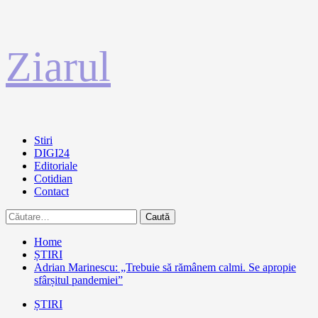
Sari
Ziarul
la
conținut
Primary
Stiri
Menu
DIGI24
Editoriale
Cotidian
Contact
Caută
după:
Home
ȘTIRI
Adrian Marinescu: „Trebuie să rămânem calmi. Se apropie
sfârșitul pandemiei”
ȘTIRI