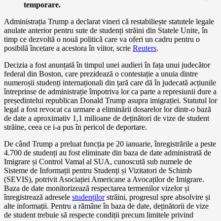
temporare.
Administrația Trump a declarat vineri că restabiliește statutele legale
anulate anterior pentru sute de studenți străini din Statele Unite, în
timp ce dezvoltă o nouă politică care va oferi un cadru pentru o
posibilă încetare a acestora în viitor, scrie
Reuters
.
Decizia a fost anunțată în timpul unei audieri în fața unui judecător
federal din Boston, care prezidează o contestație a unuia dintre
numeroșii studenți internaționali din țară care dă în judecată acțiunile
întreprinse de administrație împotriva lor ca parte a represiunii dure a
președintelui republican Donald Trump asupra imigrației. Statutul lor
legal a fost revocat ca urmare a eliminării dosarelor lor dintr-o bază
de date a aproximativ 1,1 milioane de deținători de vize de student
străine, ceea ce i-a pus în pericol de deportare.
De când Trump a preluat funcția pe 20 ianuarie, înregistrările a peste
4.700 de studenți au fost eliminate din baza de date administrată de
Imigrare și Control Vamal al SUA, cunoscută sub numele de
Sisteme de Informații pentru Studenți și Vizitatori de Schimb
(SEVIS), potrivit Asociației Americane a Avocaților de Imigrare.
Baza de date monitorizează respectarea termenilor vizelor și
înregistrează adresele
studenților
străini, progresul spre absolvire și
alte informații. Pentru a rămâne în baza de date, deținătorii de vize
de student trebuie să respecte condiții precum limitele privind