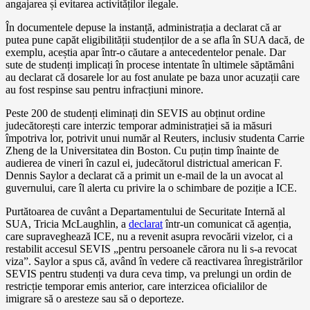
angajarea și evitarea activităților ilegale.
În documentele depuse la instanță, administrația a declarat că ar
putea pune capăt eligibilității studenților de a se afla în SUA dacă, de
exemplu, aceștia apar într-o căutare a antecedentelor penale. Dar
sute de studenți implicați în procese intentate în ultimele săptămâni
au declarat că dosarele lor au fost anulate pe baza unor acuzații care
au fost respinse sau pentru infracțiuni minore.
Peste 200 de studenți eliminați din SEVIS au obținut ordine
judecătorești care interzic temporar administrației să ia măsuri
împotriva lor, potrivit unui număr al Reuters, inclusiv studenta Carrie
Zheng de la Universitatea din Boston. Cu puțin timp înainte de
audierea de vineri în cazul ei, judecătorul districtual american F.
Dennis Saylor a declarat că a primit un e-mail de la un avocat al
guvernului, care îl alerta cu privire la o schimbare de poziție a ICE.
Purtătoarea de cuvânt a Departamentului de Securitate Internă al
SUA, Tricia McLaughlin, a
declarat
într-un comunicat că agenția,
care supraveghează ICE, nu a revenit asupra revocării vizelor, ci a
restabilit accesul SEVIS „pentru persoanele cărora nu li s-a revocat
viza”. Saylor a spus că, având în vedere că reactivarea înregistrărilor
SEVIS pentru studenți va dura ceva timp, va prelungi un ordin de
restricție temporar emis anterior, care interzicea oficialilor de
imigrare să o aresteze sau să o deporteze.