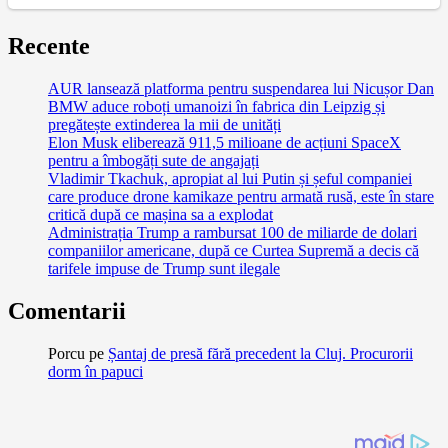
Recente
AUR lansează platforma pentru suspendarea lui Nicușor Dan
BMW aduce roboți umanoizi în fabrica din Leipzig și
pregătește extinderea la mii de unități
Elon Musk eliberează 911,5 milioane de acțiuni SpaceX
pentru a îmbogăți sute de angajați
Vladimir Tkachuk, apropiat al lui Putin și șeful companiei
care produce drone kamikaze pentru armată rusă, este în stare
critică după ce mașina sa a explodat
Administrația Trump a rambursat 100 de miliarde de dolari
companiilor americane, după ce Curtea Supremă a decis că
tarifele impuse de Trump sunt ilegale
Comentarii
Porcu
pe
Șantaj de presă fără precedent la Cluj. Procurorii
dorm în papuci