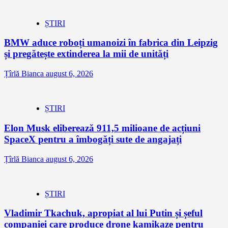
ȘTIRI
BMW aduce roboți umanoizi în fabrica din Leipzig
și pregătește extinderea la mii de unități
Țîrlă Bianca
august 6, 2026
ȘTIRI
Elon Musk eliberează 911,5 milioane de acțiuni
SpaceX pentru a îmbogăți sute de angajați
Țîrlă Bianca
august 6, 2026
ȘTIRI
Vladimir Tkachuk, apropiat al lui Putin și șeful
companiei care produce drone kamikaze pentru