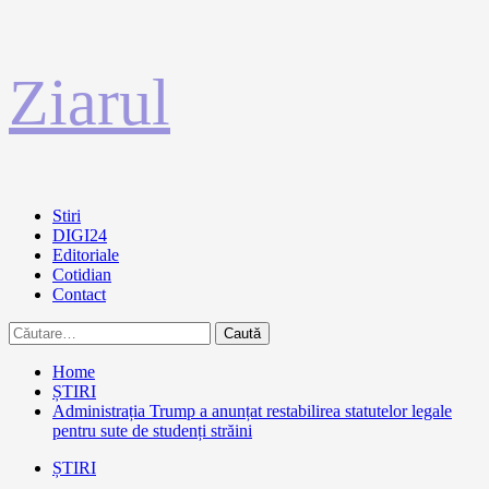
Sari
Ziarul
la
conținut
Primary
Stiri
Menu
DIGI24
Editoriale
Cotidian
Contact
Caută
după:
Home
ȘTIRI
Administrația Trump a anunțat restabilirea statutelor legale
pentru sute de studenți străini
ȘTIRI