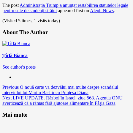
The post
Administrația Trump a anunțat restabilirea statutelor legale
pentru sute de studenți străini
appeared first on
Aleph News
.
(Visited 5 times, 1 visits today)
About The Author
Țîrlă Bianca
See author's posts
Continue
Previous
O nouă carte va dezvălui mai multe despre scandalul
interviului lui Martin Bashir cu Prințesa Diana
Reading
Next
LIVE UPDATE. Război în Israel, ziua 568. Agenția ONU
avertizează că a rămas fără ajutoare alimentare în Fâșia Gaza
Mai multe