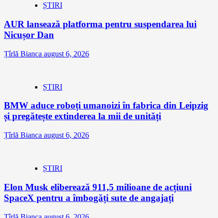
ȘTIRI
AUR lansează platforma pentru suspendarea lui
Nicușor Dan
Țîrlă Bianca
august 6, 2026
ȘTIRI
BMW aduce roboți umanoizi în fabrica din Leipzig
și pregătește extinderea la mii de unități
Țîrlă Bianca
august 6, 2026
ȘTIRI
Elon Musk eliberează 911,5 milioane de acțiuni
SpaceX pentru a îmbogăți sute de angajați
Țîrlă Bianca
august 6, 2026