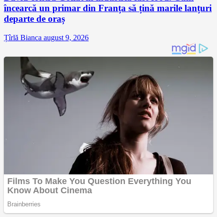
încearcă un primar din Franța să țină marile lanțuri
departe de oraș
Țîrlă Bianca
august 9, 2026