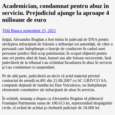
Academician, condamnat pentru abuz în
serviciu. Prejudiciul ajunge la aproape 4
milioane de euro
Țîrlă Bianca
septembrie 25, 2021
Iniţial, Alexandru Bogdan a fost trimis în judecată de DNA pentru
săvârşirea infracţiunii de folosire a influenţei ori autorităţii, de către o
persoană care îndeplineşte o funcţie de conducere în cadrul unei
persoane juridice fără scop patrimonial, în scopul obţinerii pentru
sine ori pentru altul de bani, bunuri sau alte foloase necuvenite, însă
judecătorii de la tribunal i-au schimbat încadrarea în abuz în serviciu
şi l-au condamnat cu suspendare.
Pe de altă parte, judecătorii au decis că actul material privind
contractul de arendă nr.491 din 21.08.2007 cu SC GRIVCO SA,
companie deţinută de familia lui Dan Voiculescu, nu îndeplineşte
elementele constitutive ale infracţiunii de abuz în serviciu.
În schimb, instanţa a dispus ca Alexandru Bogdan să plătească
Fundaţiei Patrimoniu suma de 196.613 lei, reprezentând despăgubiri
civile, el având de achitat şi cheltuieli judiciare de 18.000 lei.