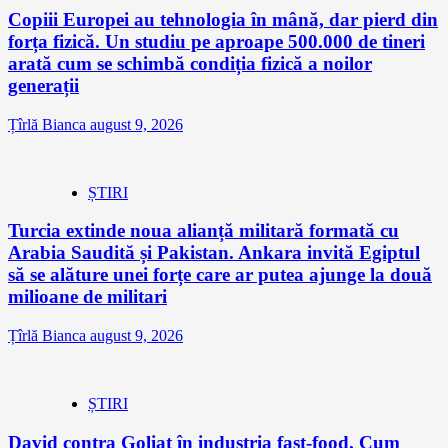
Copiii Europei au tehnologia în mână, dar pierd din
forța fizică. Un studiu pe aproape 500.000 de tineri
arată cum se schimbă condiția fizică a noilor
generații
Țîrlă Bianca
august 9, 2026
ȘTIRI
Turcia extinde noua alianță militară formată cu
Arabia Saudită și Pakistan. Ankara invită Egiptul
să se alăture unei forțe care ar putea ajunge la două
milioane de militari
Țîrlă Bianca
august 9, 2026
ȘTIRI
David contra Goliat în industria fast-food. Cum