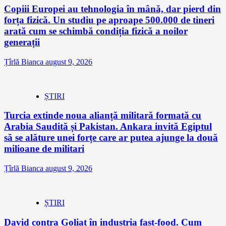
Copiii Europei au tehnologia în mână, dar pierd din
forța fizică. Un studiu pe aproape 500.000 de tineri
arată cum se schimbă condiția fizică a noilor
generații
Țîrlă Bianca
august 9, 2026
ȘTIRI
Turcia extinde noua alianță militară formată cu
Arabia Saudită și Pakistan. Ankara invită Egiptul
să se alăture unei forțe care ar putea ajunge la două
milioane de militari
Țîrlă Bianca
august 9, 2026
ȘTIRI
David contra Goliat în industria fast-food. Cum