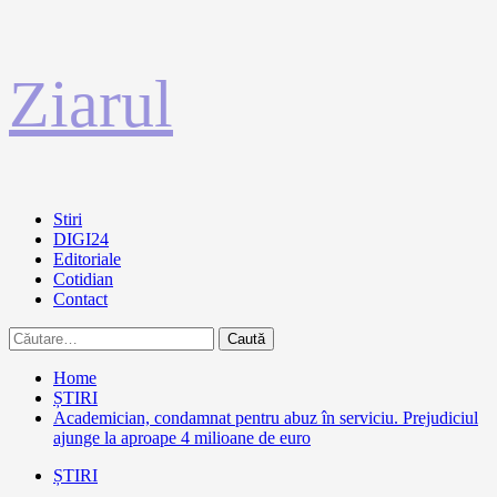
Sari
Ziarul
la
conținut
Primary
Stiri
Menu
DIGI24
Editoriale
Cotidian
Contact
Caută
după:
Home
ȘTIRI
Academician, condamnat pentru abuz în serviciu. Prejudiciul
ajunge la aproape 4 milioane de euro
ȘTIRI