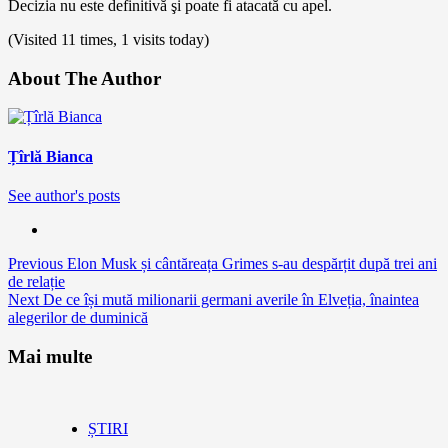
Decizia nu este definitivă şi poate fi atacată cu apel.
(Visited 11 times, 1 visits today)
About The Author
Țîrlă Bianca
See author's posts
Continue
Previous
Elon Musk și cântăreața Grimes s-au despărțit după trei ani
de relație
Reading
Next
De ce își mută milionarii germani averile în Elveția, înaintea
alegerilor de duminică
Mai multe
ȘTIRI