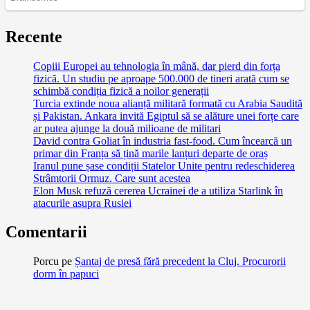
Recente
Copiii Europei au tehnologia în mână, dar pierd din forța
fizică. Un studiu pe aproape 500.000 de tineri arată cum se
schimbă condiția fizică a noilor generații
Turcia extinde noua alianță militară formată cu Arabia Saudită
și Pakistan. Ankara invită Egiptul să se alăture unei forțe care
ar putea ajunge la două milioane de militari
David contra Goliat în industria fast-food. Cum încearcă un
primar din Franța să țină marile lanțuri departe de oraș
Iranul pune șase condiții Statelor Unite pentru redeschiderea
Strâmtorii Ormuz. Care sunt acestea
Elon Musk refuză cererea Ucrainei de a utiliza Starlink în
atacurile asupra Rusiei
Comentarii
Porcu
pe
Șantaj de presă fără precedent la Cluj. Procurorii
dorm în papuci