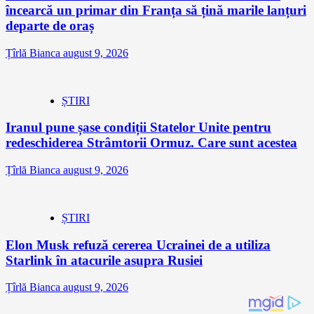
încearcă un primar din Franța să țină marile lanțuri
departe de oraș
Țîrlă Bianca
august 9, 2026
ȘTIRI
Iranul pune șase condiții Statelor Unite pentru
redeschiderea Strâmtorii Ormuz. Care sunt acestea
Țîrlă Bianca
august 9, 2026
ȘTIRI
Elon Musk refuză cererea Ucrainei de a utiliza
Starlink în atacurile asupra Rusiei
Țîrlă Bianca
august 9, 2026