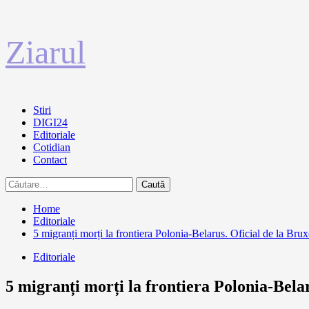
Sari
Ziarul
la
conținut
Primary
Stiri
Menu
DIGI24
Editoriale
Cotidian
Contact
Caută
după:
Home
Editoriale
5 migranți morți la frontiera Polonia-Belarus. Oficial de la Brux
Editoriale
5 migranți morți la frontiera Polonia-Belar