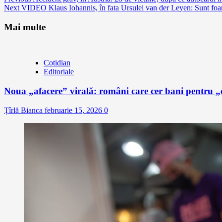
Continue
Next
VIDEO Klaus Iohannis, în fata Ursulei van der Leyen: Sunt foarte
Reading
Mai multe
Cotidian
Editoriale
Noua „afacere” virală: români care cer bani pentru „c
Țîrlă Bianca
februarie 15, 2026
0