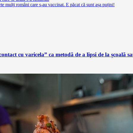
 mulți români care s-au vaccinat. E păcat că sunt așa puțini!
ontact cu varicela” ca metodă de a lipsi de la școală 