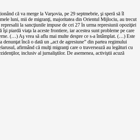
ionând că va merge la Varşovia, pe 29 septmebrie, şi speră să îl
imele luni, mii de migranţi, majoritatea din Orientul Mijlociu, au trecut
represalii la sancţiunile impuse de cei 27 în urma represiunii opoziţiei
îşi piardă viaţa la aceste frontiere, iar acestea sunt probleme pe care
xterne. (…) Aş vrea să aflu mai multe despre ce s-a întâmplat. (…) Este
 a denunţat încă o dată un „act de agresiune” din partea regimului
larusul, afirmând că mulţi migranţi care o traversează au legături cu
idenţilor, inclusiv al jurnaliştilor. De asemenea, activiştii acuză