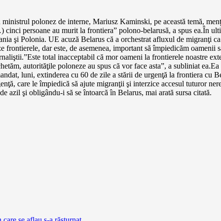
u ministrul polonez de interne, Mariusz Kaminski, pe această temă, menț
…) cinci persoane au murit la frontiera” polono-belarusă, a spus ea.În ult
ania şi Polonia. UE acuză Belarus că a orchestrat afluxul de migranţi ca 
e frontierele, dar este, de asemenea, important să împiedicăm oamenii să 
rnaliştii.”Este total inacceptabil că mor oameni la frontierele noastre e
etăm, autorităţile poloneze au spus că vor face asta”, a subliniat ea.Ea
t, luni, extinderea cu 60 de zile a stării de urgenţă la frontiera cu Be
ţă, care le împiedică să ajute migranţii şi interzice accesul tuturor nerez
e azil şi obligându-i să se întoarcă în Belarus, mai arată sursa citată.
 care se aflau s-a răsturnat