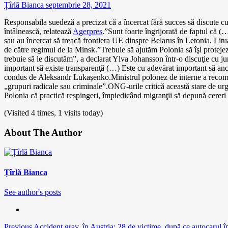
Țîrlă Bianca
septembrie 28, 2021
Responsabila suedeză a precizat că a încercat fără succes să discute c
întâlnească, relatează
Agerpres
.”Sunt foarte îngrijorată de faptul că (
sau au încercat să treacă frontiera UE dinspre Belarus în Letonia, Litu
de către regimul de la Minsk.”Trebuie să ajutăm Polonia să îşi protejez
trebuie să le discutăm”, a declarat Ylva Johansson într-o discuţie cu ju
important să existe transparenţă (…) Este cu adevărat important să anch
condus de Aleksandr Lukaşenko.Ministrul polonez de interne a recomanda
„grupuri radicale sau criminale”.ONG-urile critică această stare de urgen
Polonia că practică respingeri, împiedicând migranţii să depună cereri d
(Visited 4 times, 1 visits today)
About The Author
Țîrlă Bianca
See author's posts
Previous
Accident grav, în Austria: 28 de victime, după ce autocarul în