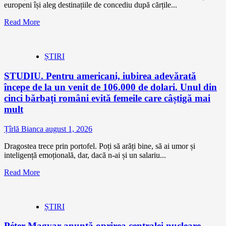
europeni își aleg destinațiile de concediu după cărțile...
Read More
ȘTIRI
STUDIU. Pentru americani, iubirea adevărată
începe de la un venit de 106.000 de dolari. Unul din
cinci bărbați români evită femeile care câștigă mai
mult
Țîrlă Bianca
august 1, 2026
Dragostea trece prin portofel. Poți să arăți bine, să ai umor și
inteligență emoțională, dar, dacă n-ai și un salariu...
Read More
ȘTIRI
Péter Magyar anunță oprirea centralei nucleare