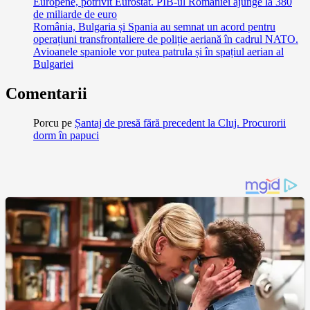
Europene, potrivit Eurostat. PIB-ul României ajunge la 380
de miliarde de euro
România, Bulgaria și Spania au semnat un acord pentru
operațiuni transfrontaliere de poliție aeriană în cadrul NATO.
Avioanele spaniole vor putea patrula și în spațiul aerian al
Bulgariei
Comentarii
Porcu
pe
Șantaj de presă fără precedent la Cluj. Procurorii
dorm în papuci