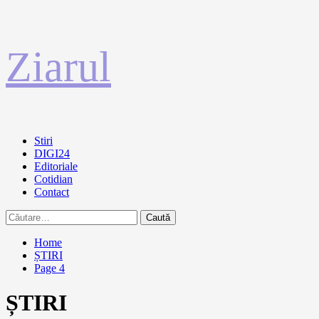
Sari
Ziarul
la
conținut
Primary
Stiri
Menu
DIGI24
Editoriale
Cotidian
Contact
Caută
după:
Home
ȘTIRI
Page 4
ȘTIRI