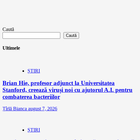
Caută
Caută
Ultimele
ȘTIRI
Brian Hie, profesor adjunct la Universitatea
Stanford, creează viruși noi cu ajutorul A.I. pentru
combaterea bacteriilor
Țîrlă Bianca
august 7, 2026
ȘTIRI