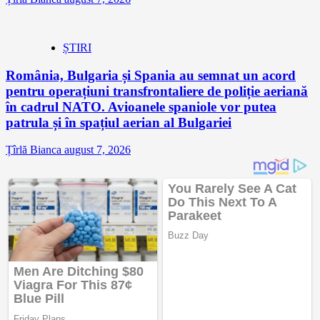
ȘTIRI
România, Bulgaria și Spania au semnat un acord
pentru operațiuni transfrontaliere de poliție aeriană
în cadrul NATO. Avioanele spaniole vor putea
patrula și în spațiul aerian al Bulgariei
Țîrlă Bianca
august 7, 2026