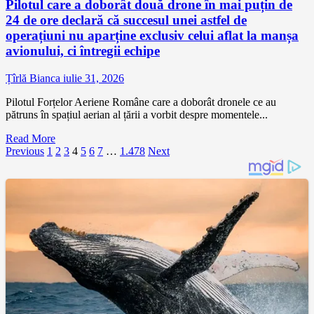
Pilotul care a doborât două drone în mai puțin de
24 de ore declară că succesul unei astfel de
operațiuni nu aparține exclusiv celui aflat la manșa
avionului, ci întregii echipe
Țîrlă Bianca
iulie 31, 2026
Pilotul Forțelor Aeriene Române care a doborât dronele ce au
pătruns în spațiul aerian al țării a vorbit despre momentele...
Read More
Paginație
Previous
1
2
3
4
5
6
7
…
1.478
Next
articole