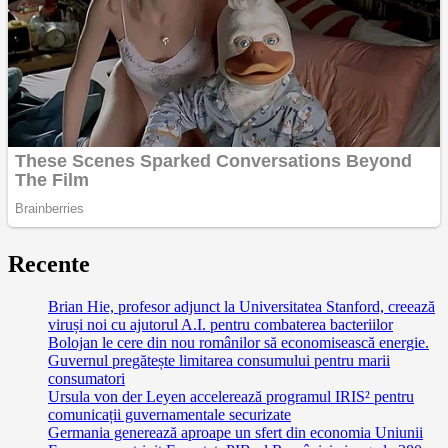
Recente
Brian Hie, profesor adjunct la Universitatea Stanford, creează
viruși noi cu ajutorul A.I. pentru combaterea bacteriilor
Bolojan le cere din nou românilor să economisească energie.
Guvernul pregătește limitarea consumului pentru marii
consumatori
Ursula von der Leyen accelerează programul IRIS² pentru
comunicații guvernamentale securizate
Germania generează aproape un sfert din economia Uniunii