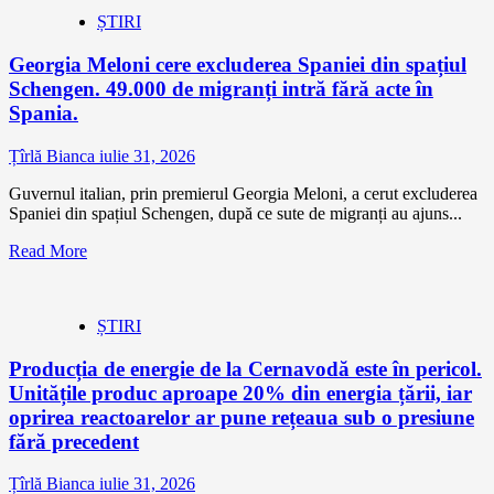
ȘTIRI
Georgia Meloni cere excluderea Spaniei din spațiul
Schengen. 49.000 de migranți intră fără acte în
Spania.
Țîrlă Bianca
iulie 31, 2026
Guvernul italian, prin premierul Georgia Meloni, a cerut excluderea
Spaniei din spațiul Schengen, după ce sute de migranți au ajuns...
Read More
ȘTIRI
Producția de energie de la Cernavodă este în pericol.
Unitățile produc aproape 20% din energia țării, iar
oprirea reactoarelor ar pune rețeaua sub o presiune
fără precedent
Țîrlă Bianca
iulie 31, 2026