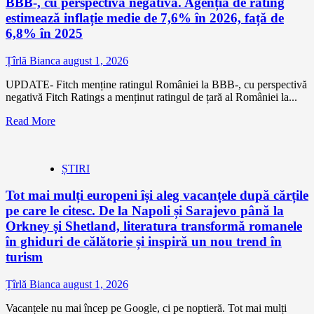
BBB-, cu perspectivă negativă. Agenția de rating
estimează inflație medie de 7,6% în 2026, față de
6,8% în 2025
Țîrlă Bianca
august 1, 2026
UPDATE- Fitch menține ratingul României la BBB-, cu perspectivă
negativă Fitch Ratings a menținut ratingul de țară al României la...
Read More
ȘTIRI
Tot mai mulți europeni își aleg vacanțele după cărțile
pe care le citesc. De la Napoli și Sarajevo până la
Orkney și Shetland, literatura transformă romanele
în ghiduri de călătorie și inspiră un nou trend în
turism
Țîrlă Bianca
august 1, 2026
Vacanțele nu mai încep pe Google, ci pe noptieră. Tot mai mulți