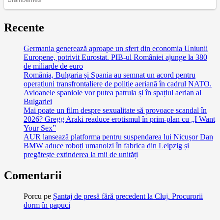
Recente
Germania generează aproape un sfert din economia Uniunii
Europene, potrivit Eurostat. PIB-ul României ajunge la 380
de miliarde de euro
România, Bulgaria și Spania au semnat un acord pentru
operațiuni transfrontaliere de poliție aeriană în cadrul NATO.
Avioanele spaniole vor putea patrula și în spațiul aerian al
Bulgariei
Mai poate un film despre sexualitate să provoace scandal în
2026? Gregg Araki readuce erotismul în prim-plan cu „I Want
Your Sex”
AUR lansează platforma pentru suspendarea lui Nicușor Dan
BMW aduce roboți umanoizi în fabrica din Leipzig și
pregătește extinderea la mii de unități
Comentarii
Porcu
pe
Șantaj de presă fără precedent la Cluj. Procurorii
dorm în papuci