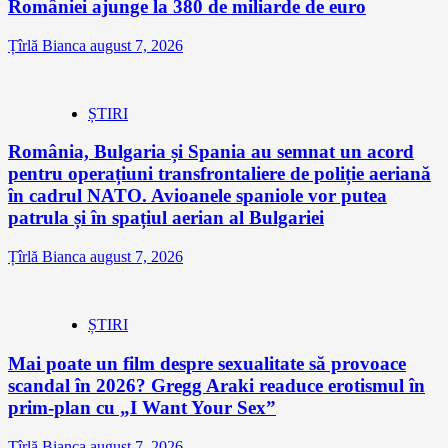
României ajunge la 380 de miliarde de euro
Țîrlă Bianca
august 7, 2026
ȘTIRI
România, Bulgaria și Spania au semnat un acord
pentru operațiuni transfrontaliere de poliție aeriană
în cadrul NATO. Avioanele spaniole vor putea
patrula și în spațiul aerian al Bulgariei
Țîrlă Bianca
august 7, 2026
ȘTIRI
Mai poate un film despre sexualitate să provoace
scandal în 2026? Gregg Araki readuce erotismul în
prim-plan cu „I Want Your Sex”
Țîrlă Bianca
august 7, 2026