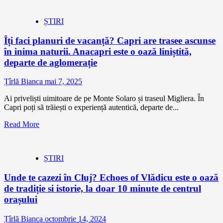
ȘTIRI
Îți faci planuri de vacanță? Capri are trasee ascunse
în inima naturii. Anacapri este o oază liniștită,
departe de aglomerație
Țîrlă Bianca
mai 7, 2025
Ai priveliști uimitoare de pe Monte Solaro și traseul Migliera. În
Capri poți să trăiești o experiență autentică, departe de...
Read More
ȘTIRI
Unde te cazezi în Cluj? Echoes of Vlădicu este o oază
de tradiție si istorie, la doar 10 minute de centrul
orașului
Țîrlă Bianca
octombrie 14, 2024