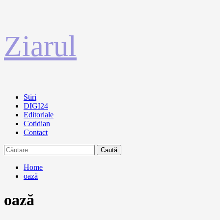
Sari
Ziarul
la
conținut
Primary
Stiri
Menu
DIGI24
Editoriale
Cotidian
Contact
Caută
după:
Home
oază
oază