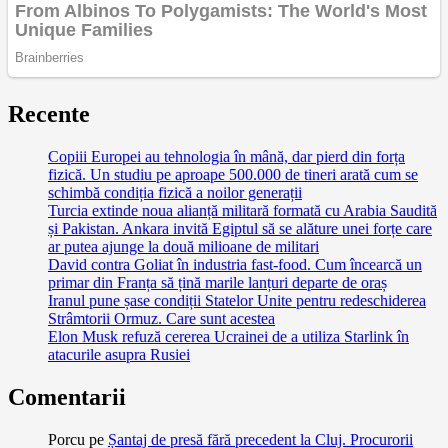
Recente
Copiii Europei au tehnologia în mână, dar pierd din forța
fizică. Un studiu pe aproape 500.000 de tineri arată cum se
schimbă condiția fizică a noilor generații
Turcia extinde noua alianță militară formată cu Arabia Saudită
și Pakistan. Ankara invită Egiptul să se alăture unei forțe care
ar putea ajunge la două milioane de militari
David contra Goliat în industria fast-food. Cum încearcă un
primar din Franța să țină marile lanțuri departe de oraș
Iranul pune șase condiții Statelor Unite pentru redeschiderea
Strâmtorii Ormuz. Care sunt acestea
Elon Musk refuză cererea Ucrainei de a utiliza Starlink în
atacurile asupra Rusiei
Comentarii
Porcu
pe
Șantaj de presă fără precedent la Cluj. Procurorii