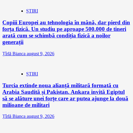
ȘTIRI
Copiii Europei au tehnologia în mână, dar pierd din
forța fizică. Un studiu pe aproape 500.000 de tineri
arată cum se schimbă condiția fizică a noilor
generații
Țîrlă Bianca
august 9, 2026
ȘTIRI
Turcia extinde noua alianță militară formată cu
Arabia Saudită și Pakistan. Ankara invită Egiptul
să se alăture unei forțe care ar putea ajunge la două
milioane de militari
Țîrlă Bianca
august 9, 2026