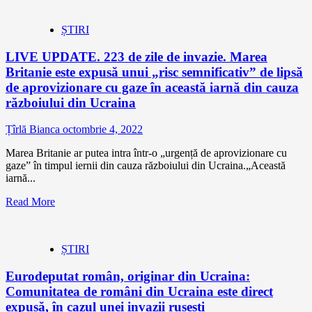
ȘTIRI
LIVE UPDATE. 223 de zile de invazie. Marea
Britanie este expusă unui „risc semnificativ” de lipsă
de aprovizionare cu gaze în această iarnă din cauza
războiului din Ucraina
Țîrlă Bianca
octombrie 4, 2022
Marea Britanie ar putea intra într-o „urgență de aprovizionare cu
gaze” în timpul iernii din cauza războiului din Ucraina.„Această
iarnă...
Read More
ȘTIRI
Eurodeputat român, originar din Ucraina:
Comunitatea de români din Ucraina este direct
expusă, în cazul unei invazii rusești