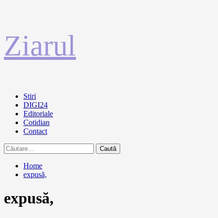
Sari
Ziarul
la
conținut
Primary
Stiri
Menu
DIGI24
Editoriale
Cotidian
Contact
Caută
după:
Home
expusă,
expusă,