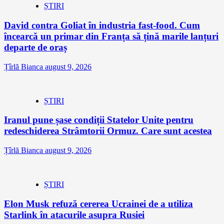
ȘTIRI
David contra Goliat în industria fast-food. Cum
încearcă un primar din Franța să țină marile lanțuri
departe de oraș
Țîrlă Bianca
august 9, 2026
ȘTIRI
Iranul pune șase condiții Statelor Unite pentru
redeschiderea Strâmtorii Ormuz. Care sunt acestea
Țîrlă Bianca
august 9, 2026
ȘTIRI
Elon Musk refuză cererea Ucrainei de a utiliza
Starlink în atacurile asupra Rusiei