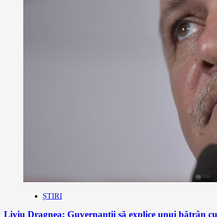
ȘTIRI
Liviu Dragnea: Guvernanţii să explice unui bătrân cu 