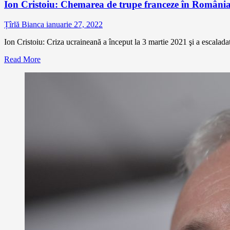
Ion Cristoiu: Chemarea de trupe franceze în România –
Țîrlă Bianca
ianuarie 27, 2022
Ion Cristoiu: Criza ucraineană a început la 3 martie 2021 şi a escaladat
Read More