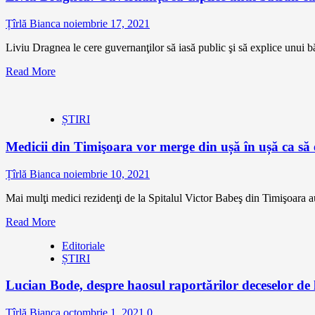
Țîrlă Bianca
noiembrie 17, 2021
Liviu Dragnea le cere guvernanţilor să iasă public şi să explice unui b
Read More
ȘTIRI
Medicii din Timişoara vor merge din ușă în ușă ca să ex
Țîrlă Bianca
noiembrie 10, 2021
Mai mulţi medici rezidenţi de la Spitalul Victor Babeş din Timişoara au 
Read More
Editoriale
ȘTIRI
Lucian Bode, despre haosul raportărilor deceselor de l
Țîrlă Bianca
octombrie 1, 2021
0