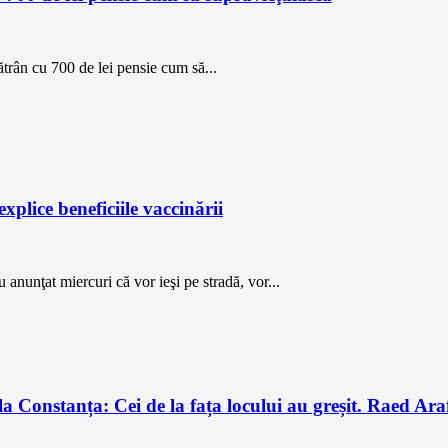
ătrân cu 700 de lei pensie cum să...
plice beneficiile vaccinării
anunţat miercuri că vor ieşi pe stradă, vor...
a Constanța: Cei de la fața locului au greșit. Raed Araf