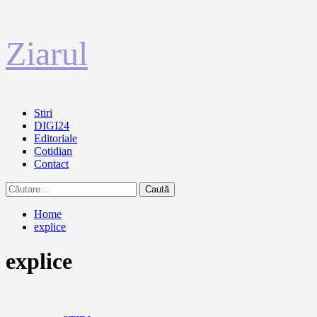
Sari
Ziarul
la
conținut
Primary
Stiri
Menu
DIGI24
Editoriale
Cotidian
Contact
Caută
după:
Home
explice
explice