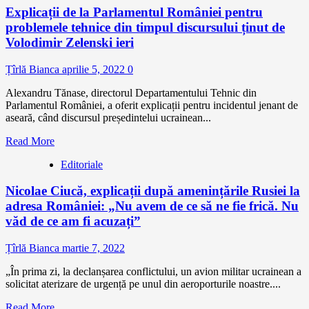
Explicații de la Parlamentul României pentru
problemele tehnice din timpul discursului ținut de
Volodimir Zelenski ieri
Țîrlă Bianca
aprilie 5, 2022
0
Alexandru Tănase, directorul Departamentului Tehnic din
Parlamentul României, a oferit explicații pentru incidentul jenant de
aseară, când discursul președintelui ucrainean...
Read More
Editoriale
Nicolae Ciucă, explicații după amenințările Rusiei la
adresa României: „Nu avem de ce să ne fie frică. Nu
văd de ce am fi acuzați”
Țîrlă Bianca
martie 7, 2022
„În prima zi, la declanșarea conflictului, un avion militar ucrainean a
solicitat aterizare de urgență pe unul din aeroporturile noastre....
Read More