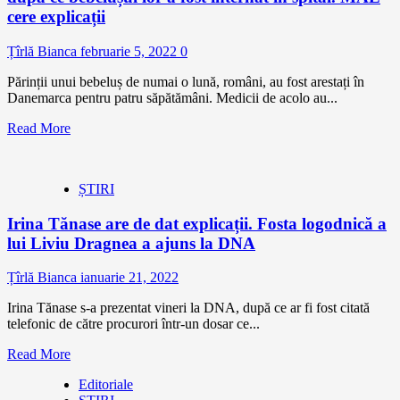
cere explicații
Țîrlă Bianca
februarie 5, 2022
0
Părinții unui bebeluș de numai o lună, români, au fost arestați în
Danemarca pentru patru săpătămâni. Medicii de acolo au...
Read More
ȘTIRI
Irina Tănase are de dat explicații. Fosta logodnică a
lui Liviu Dragnea a ajuns la DNA
Țîrlă Bianca
ianuarie 21, 2022
Irina Tănase s-a prezentat vineri la DNA, după ce ar fi fost citată
telefonic de către procurori într-un dosar ce...
Read More
Editoriale