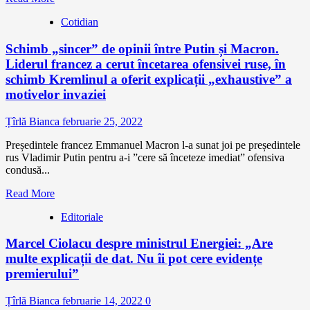
Cotidian
Schimb „sincer” de opinii între Putin și Macron.
Liderul francez a cerut încetarea ofensivei ruse, în
schimb Kremlinul a oferit explicații „exhaustive” a
motivelor invaziei
Țîrlă Bianca
februarie 25, 2022
Președintele francez Emmanuel Macron l-a sunat joi pe președintele
rus Vladimir Putin pentru a-i ”cere să înceteze imediat” ofensiva
condusă...
Read More
Editoriale
Marcel Ciolacu despre ministrul Energiei: „Are
multe explicații de dat. Nu îi pot cere evidențe
premierului”
Țîrlă Bianca
februarie 14, 2022
0