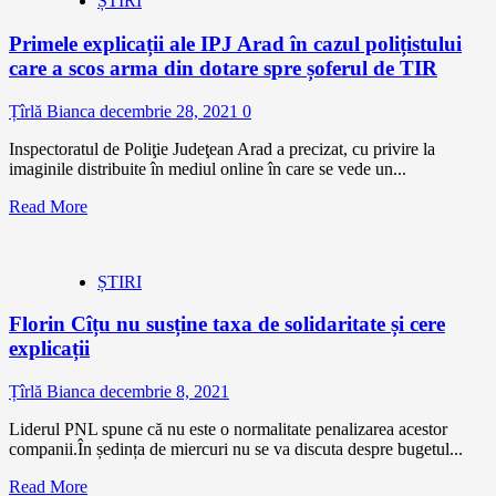
ȘTIRI
Primele explicații ale IPJ Arad în cazul polițistului
care a scos arma din dotare spre șoferul de TIR
Țîrlă Bianca
decembrie 28, 2021
0
Inspectoratul de Poliţie Judeţean Arad a precizat, cu privire la
imaginile distribuite în mediul online în care se vede un...
Read More
ȘTIRI
Florin Cîțu nu susține taxa de solidaritate și cere
explicații
Țîrlă Bianca
decembrie 8, 2021
Liderul PNL spune că nu este o normalitate penalizarea acestor
companii.În ședința de miercuri nu se va discuta despre bugetul...
Read More