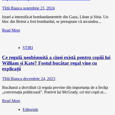
Țîrlă Bianca
noiembrie 23, 2024
Israel a intensificat bombardamentele din Gaza, Liban și Siria. Un
bloc din Beirut a fost bombardat, se presupune că ascundea...
Read More
ȘTIRI
Ce regulă neobișnuită a cinei există pentru copiii lui
William și Kate? Fostul bucătar regal vine cu
explicații
Țîrlă Bianca
decembrie 24, 2023
Bucătarul a dezvăluit că regula provine din importanța de a învăța
„conversația politicoasă”. Potrivit lui McGrady, cei trei copii ai...
Read More
Editoriale