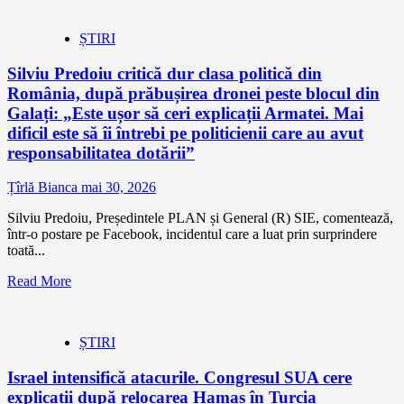
ȘTIRI
Silviu Predoiu critică dur clasa politică din
România, după prăbușirea dronei peste blocul din
Galați: „Este ușor să ceri explicații Armatei. Mai
dificil este să îi întrebi pe politicienii care au avut
responsabilitatea dotării”
Țîrlă Bianca
mai 30, 2026
Silviu Predoiu, Președintele PLAN și General (R) SIE, comentează,
într-o postare pe Facebook, incidentul care a luat prin surprindere
toată...
Read More
ȘTIRI
Israel intensifică atacurile. Congresul SUA cere
explicații după relocarea Hamas în Turcia