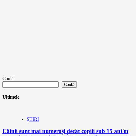
Caută
Caută
Ultimele
ȘTIRI
Câinii sunt mai numeroși decât copiii sub 15 ani în