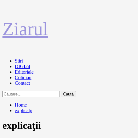
Sari
Ziarul
la
conținut
Primary
Stiri
Menu
DIGI24
Editoriale
Cotidian
Contact
Caută
după:
Home
explicaţii
explicaţii