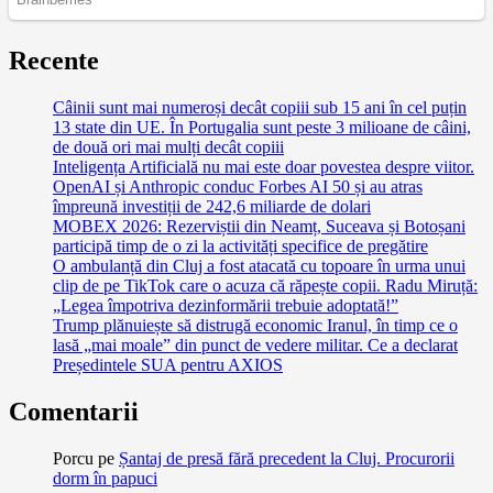
Recente
Câinii sunt mai numeroși decât copiii sub 15 ani în cel puțin
13 state din UE. În Portugalia sunt peste 3 milioane de câini,
de două ori mai mulți decât copiii
Inteligența Artificială nu mai este doar povestea despre viitor.
OpenAI și Anthropic conduc Forbes AI 50 și au atras
împreună investiții de 242,6 miliarde de dolari
MOBEX 2026: Rezerviștii din Neamț, Suceava și Botoșani
participă timp de o zi la activități specifice de pregătire
O ambulanță din Cluj a fost atacată cu topoare în urma unui
clip de pe TikTok care o acuza că răpește copii. Radu Miruță:
„Legea împotriva dezinformării trebuie adoptată!”
Trump plănuiește să distrugă economic Iranul, în timp ce o
lasă „mai moale” din punct de vedere militar. Ce a declarat
Președintele SUA pentru AXIOS
Comentarii
Porcu
pe
Șantaj de presă fără precedent la Cluj. Procurorii
dorm în papuci