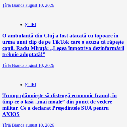
Țîrlă Bianca
august 10, 2026
ȘTIRI
O ambulanță din Cluj a fost atacată cu topoare în
urma unui clip de pe TikTok care o acuza că răpește
copii. Radu Miruță: „Legea împotriva dezinformării
trebuie adoptată!”
Țîrlă Bianca
august 10, 2026
ȘTIRI
Trump plănuiește să distrugă economic Iranul, în
timp ce o lasă „mai moale” din punct de vedere
militar. Ce a declarat Președintele SUA pentru
AXIOS
Țîrlă Bianca
august 10, 2026