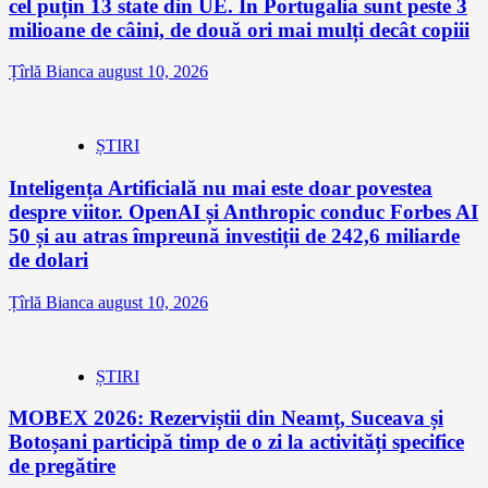
cel puțin 13 state din UE. În Portugalia sunt peste 3
milioane de câini, de două ori mai mulți decât copiii
Țîrlă Bianca
august 10, 2026
ȘTIRI
Inteligența Artificială nu mai este doar povestea
despre viitor. OpenAI și Anthropic conduc Forbes AI
50 și au atras împreună investiții de 242,6 miliarde
de dolari
Țîrlă Bianca
august 10, 2026
ȘTIRI
MOBEX 2026: Rezerviștii din Neamț, Suceava și
Botoșani participă timp de o zi la activități specifice
de pregătire