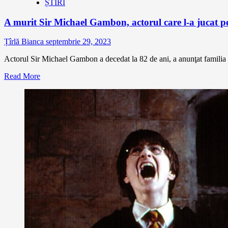
ȘTIRI
A murit Sir Michael Gambon, actorul care l-a jucat p
Țîrlă Bianca
septembrie 29, 2023
Actorul Sir Michael Gambon a decedat la 82 de ani, a anunţat familia s
Read More