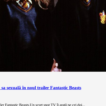
 sa sexuală în noul trailer Fantastic Beasts
er Fantastic Beasts.Un scurt spot TV îi arată pe cei doi...