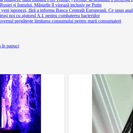
siei și Iranului. Măsurile îl vizează inclusiv pe Putin
 yeni japonezi, fără a informa Banca Centrală Europeană. Ce spun anali
ruși noi cu ajutorul A.I. pentru combaterea bacteriilor
uvernul pregătește limitarea consumului pentru marii consumatori
m în papuci