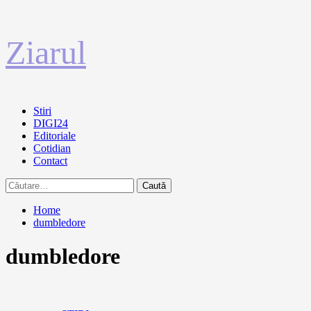
Sari
Ziarul
la
conținut
Primary
Stiri
Menu
DIGI24
Editoriale
Cotidian
Contact
Caută
după:
Home
dumbledore
dumbledore