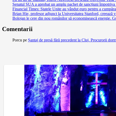
Senatul SUA a aprobat un amplu pachet de sancțiuni împotriva Ru
Financial Times: Statele Unite au vândut euro pentru a cumpăra
Brian Hie, profesor adjunct la Universitatea Stanford, creează vi
Bolojan le cere din nou românilor să economisească energie. G
Comentarii
Porcu
pe
Șantaj de presă fără precedent la Cluj. Procurorii dor