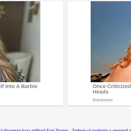
finanțeze baza militară Fort Trump: „Trebuie să instituim o prezență 