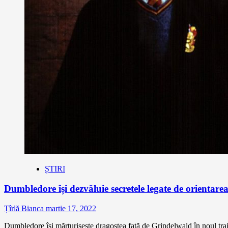
ȘTIRI
Dumbledore își dezvăluie secretele legate de orientarea
Țîrlă Bianca
martie 17, 2022
Dumbledore își mărturisește dragostea față de Grindelwald în noul trail