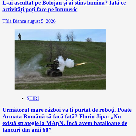
L-ai ascultat pe Bolojan și ai stins lumina? Iată ce
activități poți face pe întuneric
Țîrlă Bianca
august 5, 2026
ȘTIRI
Următorul mare război va fi purtat de roboți. Poate
Armata Română să facă față? Florin Jipa: „Nu
există strategie la MApN. Încă avem batalioane de
tancuri din anii 60”