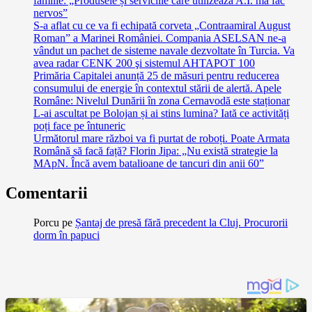
familie: „Produsele și serviciile care utilizează A.I. mă fac
nervos”
S-a aflat cu ce va fi echipată corveta „Contraamiral August
Roman” a Marinei României. Compania ASELSAN ne-a
vândut un pachet de sisteme navale dezvoltate în Turcia. Va
avea radar CENK 200 şi sistemul AHTAPOT 100
Primăria Capitalei anunță 25 de măsuri pentru reducerea
consumului de energie în contextul stării de alertă. Apele
Române: Nivelul Dunării în zona Cernavodă este staționar
L-ai ascultat pe Bolojan și ai stins lumina? Iată ce activități
poți face pe întuneric
Următorul mare război va fi purtat de roboți. Poate Armata
Română să facă față? Florin Jipa: „Nu există strategie la
MApN. Încă avem batalioane de tancuri din anii 60”
Comentarii
Porcu
pe
Șantaj de presă fără precedent la Cluj. Procurorii
dorm în papuci