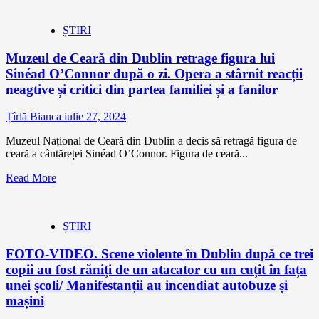
ȘTIRI
Muzeul de Ceară din Dublin retrage figura lui
Sinéad O’Connor după o zi. Opera a stârnit reacții
neagtive și critici din partea familiei și a fanilor
Țîrlă Bianca
iulie 27, 2024
Muzeul Național de Ceară din Dublin a decis să retragă figura de
ceară a cântăreței Sinéad O’Connor. Figura de ceară...
Read More
ȘTIRI
FOTO-VIDEO. Scene violente în Dublin după ce trei
copii au fost răniți de un atacator cu un cuțit în fața
unei școli/ Manifestanții au incendiat autobuze și
mașini