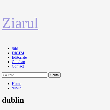
Sari
Ziarul
la
conținut
Primary
Stiri
Menu
DIGI24
Editoriale
Cotidian
Contact
Caută
după:
Home
dublin
dublin