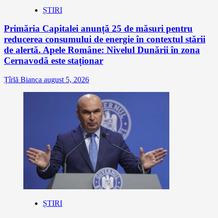
ȘTIRI
Primăria Capitalei anunță 25 de măsuri pentru
reducerea consumului de energie în contextul stării
de alertă. Apele Române: Nivelul Dunării în zona
Cernavodă este staționar
Țîrlă Bianca
august 5, 2026
ȘTIRI